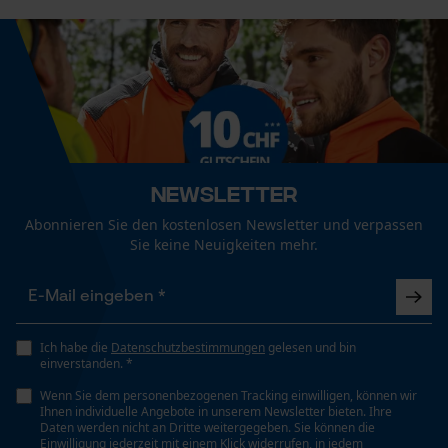
Volumen
0.34 dm³
Statistik Cookies
Größe & Maße
Ergebender Brustwinkel
60 deg
Econda Analytics
Newsletter
Mouseflow Web Analytics Tool
Abonnieren Sie den kostenlosen Newsletter und verpassen
Sie keine Neuigkeiten mehr.
Fact-Finder Tracking
Schienenlänge
12 cm
Funktionale Cookies
Ich habe die
Datenschutzbestimmungen
gelesen und bin
Technische Spezifikationen
einverstanden. *
Automatische Kettenschmierung
Wenn Sie dem personenbezogenen Tracking einwilligen, können wir
Loop54 Personalization
Ihnen individuelle Angebote in unserem Newsletter bieten. Ihre
Nein
Daten werden nicht an Dritte weitergegeben. Sie können die
Personalisierte Startseite
Einwilligung jederzeit mit einem Klick widerrufen, in jedem