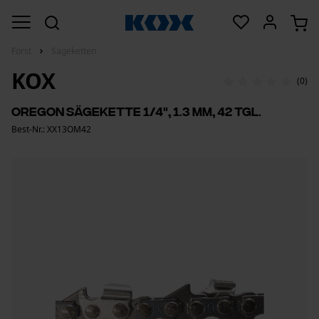
Forst
Sägeketten
KOX
(0)
Oregon Sägekette 1/4", 1.3 mm, 42 Tgl.
Best-Nr.: XX13OM42