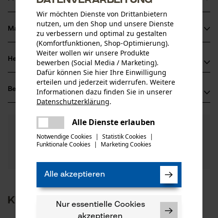
Wir möchten Dienste von Drittanbietern
nutzen, um den Shop und unsere Dienste
Material & Pflege
zu verbessern und optimal zu gestalten
Produktdetails
(Komfortfunktionen, Shop-Optimierung).
Weiter wollen wir unsere Produkte
Aktivitätstyp
Herstellerinformationen
bewerben (Social Media / Marketing).
Material
Sägen
Dafür können Sie hier Ihre Einwilligung
Oregon Tool GmbH
erteilen und jederzeit widerrufen. Weitere
Hauptmaterial
Bewertungen
(0)
Informationen dazu finden Sie in unserer
Lise-Meitner-Str. 4
Stahl
Datenschutzerklärung
.
Altersgruppe
70736 Fellbach, Deutschland
teilen
Erwachsener
Mail: info@kox.eu
Es ist ein Fehler aufgetreten. Bitte
Alle Dienste erlauben
0
Noch Fragen?
(0)
teilen
Web: www.kox.eu
Produkt weiterempfehlen
versuchen Sie es erneut.
Materialstärke
Unsere Experten stehen Ihnen gerne zur
Notwendige Cookies
|
Statistik Cookies
|
Tel: + 49 711 300 33 200
1.3 mm
Funktionale Cookies
|
Marketing Cookies
mail
Verfügung!
Anzahl Teile
Nach Anzahl der Sterne filtern
Frage stellen
1 Stk
Sollten Sie Fragen oder Probleme mit dem Produkt
haben oder Mängel feststellen, können Sie sich gerne
Alle akzeptieren
Oberflächenbeschichtung
telefonisch unter 044 283 6116 oder per E-Mail an info-
Geölte Oberfläche
1
2
3
4
5
Anzahl Treibglieder
ch@kox.eu an uns wenden.
Kunden kauften auch
42
Nur essentielle Cookies
akzeptieren