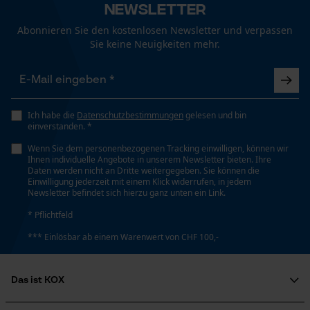
Newsletter
Funktionale Cookies
Technische Spezifikationen
Abonnieren Sie den kostenlosen Newsletter und verpassen
Automatische Kettenschmierung
Sie keine Neuigkeiten mehr.
Nein
Loop54 Personalization
Personalisierte Startseite
Eigenschaft
Gespeicherter Warenkorb
Ich habe die
Datenschutzbestimmungen
gelesen und bin
Hohe Schnittleistung
einverstanden. *
Persönliche Begrüßung
Wenn Sie dem personenbezogenen Tracking einwilligen, können wir
Geo-IP und User Detection
Ihnen individuelle Angebote in unserem Newsletter bieten. Ihre
Einstanzung Treibglied
Daten werden nicht an Dritte weitergegeben. Sie können die
YouTube-Videos
Einwilligung jederzeit mit einem Klick widerrufen, in jedem
G5
Newsletter befindet sich hierzu ganz unten ein Link.
Google Maps
* Pflichtfeld
Kontaktaufnahme per Chat
Einstellung Jolly
*** Einlösbar ab einem Warenwert von CHF 100,-
60 deg
Marketing Cookies
Das ist KOX
Feilen 1. Hälfte
Über uns