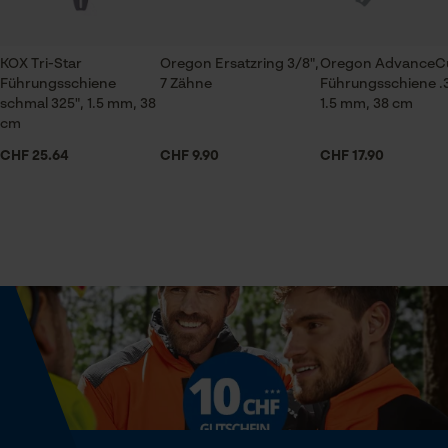
Prüfung setzen von Cookies
Kette
Jahreszeit
Session ID
Schnelle Lieferung alles bestens
Ganzjahresartikel
KOX Tri-Star
Oregon Ersatzring 3/8",
Oregon AdvanceC
Speichern der Auswahl zur
Führungsschiene
7 Zähne
Führungsschiene .3
Datenverarbeitung
schmal 325", 1.5 mm, 38
1.5 mm, 38 cm
Econda Tag Manager
Lieferumfang
cm
1 x Kox Sägekette
Einwandfreies Qualitätsprodukt
CHF 25.64
CHF 9.90
CHF 17.90
Hervorragende Qualität mit sehr gutem
Preis-/Leistungsverhältnis.
Statistik Cookies
Größe & Maße
Ergebender Brustwinkel
Weitere Bewertungen anzeigen
60 deg
Econda Analytics
Mouseflow Web Analytics Tool
Schienenlänge
Fact-Finder Tracking
38 cm