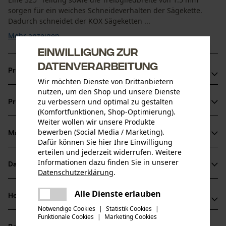
sorgen für ein weiches Schneideverhalten der Sägekette.
Dadurch schneidet der KOX Sägeketten ...
Mehr anzeigen
Einwilligung zur
Datenverarbeitung
Produktvorteile
Wir möchten Dienste von Drittanbietern
nutzen, um den Shop und unsere Dienste
Extrem leistungsfähige Vollmeißelzähne
zu verbessern und optimal zu gestalten
Produktinformationen
Sägekette sorgt für reduzierte Vibration der
(Komfortfunktionen, Shop-Optimierung).
Schneidgarnitur
Weiter wollen wir unsere Produkte
bewerben (Social Media / Marketing).
Schärfwinkel-Markierung auf den Zahndächern für
Material & Pflege
Produktdetails
Dafür können Sie hier Ihre Einwilligung
korrektes Schärfen
erteilen und jederzeit widerrufen. Weitere
Aktivitätstyp
Informationen dazu finden Sie in unserer
Datenblätter
Material
Datenschutzerklärung
.
Sägen
teilen
Produktsicherheitsdatenblatt (PDF)
Es ist ein Fehler aufgetreten. Bitte
Alle Dienste erlauben
Hauptmaterial
Herstellerinformationen
teilen
versuchen Sie es erneut.
Stahl
Altersgruppe
Notwendige Cookies
|
Statistik Cookies
|
Funktionale Cookies
|
Marketing Cookies
Oregon Tool GmbH
mail
Erwachsener