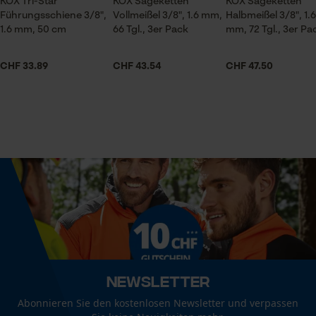
KOX Tri-Star
KOX Sägeketten
KOX Sägeketten
Session ID
Führungsschiene 3/8",
Vollmeißel 3/8", 1.6 mm,
Halbmeißel 3/8", 1.6
Jahreszeit
Speichern der Auswahl zur
1.6 mm, 50 cm
66 Tgl., 3er Pack
mm, 72 Tgl., 3er Pa
Ganzjahresartikel
Datenverarbeitung
Econda Tag Manager
CHF 33.89
CHF 43.54
CHF 47.50
Lieferumfang
3 x KOX Sägeketten
Statistik Cookies
Volumen
841.5 cm³
Econda Analytics
Mouseflow Web Analytics Tool
Größe & Maße
Fact-Finder Tracking
Ergebender Brustwinkel
60 deg
Newsletter
Funktionale Cookies
Abonnieren Sie den kostenlosen Newsletter und verpassen