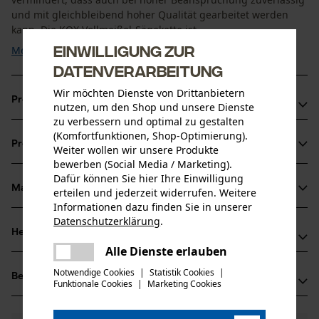
und mit gleichbleibend hoher Qualität gearbeitet werden
kann. Die KOX Vollmeißel-Sägekette ist ...
Einwilligung zur
Mehr anzeigen
Datenverarbeitung
Wir möchten Dienste von Drittanbietern
Produktvorteile
nutzen, um den Shop und unsere Dienste
zu verbessern und optimal zu gestalten
Sägekette sorgt für reduzierte Vibration der
(Komfortfunktionen, Shop-Optimierung).
Produktinformationen
Weiter wollen wir unsere Produkte
Schneidgarnitur
bewerben (Social Media / Marketing).
Extrem leistungsfähige Vollmeißelzähne
Dafür können Sie hier Ihre Einwilligung
Korrektes Schärfen durch Markierung der Schärfwinkel
Material & Pflege
erteilen und jederzeit widerrufen. Weitere
Produktdetails
auf den Zahndächern der Sägekette
Informationen dazu finden Sie in unserer
Datenschutzerklärung
.
Aktivitätstyp
teilen
Herstellerinformationen
Material
Sägen
Es ist ein Fehler aufgetreten. Bitte
Alle Dienste erlauben
teilen
Oregon Tool GmbH
versuchen Sie es erneut.
Hauptmaterial
Notwendige Cookies
|
Statistik Cookies
|
Bewertungen
(1)
Lise-Meitner-Str. 4
Funktionale Cookies
|
Marketing Cookies
mail
Stahl
Altersgruppe
70736 Fellbach, Deutschland
Erwachsener
Mail: info@kox.eu