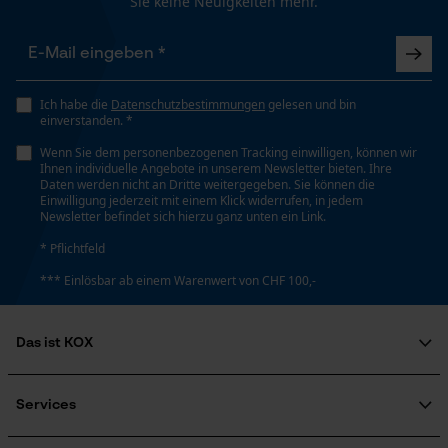
Sie keine Neuigkeiten mehr.
Schienenlänge
50 cm
Loop54 Personalization
Personalisierte Startseite
Ich habe die
Datenschutzbestimmungen
gelesen und bin
Technische Spezifikationen
einverstanden. *
Gespeicherter Warenkorb
Automatische Kettenschmierung
Wenn Sie dem personenbezogenen Tracking einwilligen, können wir
Persönliche Begrüßung
Ihnen individuelle Angebote in unserem Newsletter bieten. Ihre
Nein
Daten werden nicht an Dritte weitergegeben. Sie können die
Geo-IP und User Detection
Einwilligung jederzeit mit einem Klick widerrufen, in jedem
Newsletter befindet sich hierzu ganz unten ein Link.
YouTube-Videos
Eigenschaft
* Pflichtfeld
Google Maps
Hohe Schnittleistung, Zuverlässig
*** Einlösbar ab einem Warenwert von CHF 100,-
Kontaktaufnahme per Chat
Einstanzung Treibglied
Das ist KOX
D6
Marketing Cookies
Über uns
Soziales Engagement
Services
Ratgeber
Einstellung Jolly
FAQ
KOX Harvester