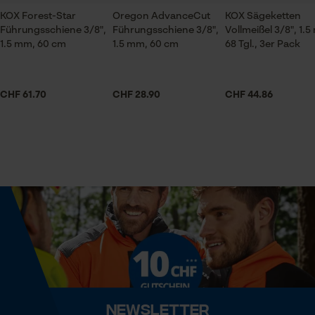
KOX Forest-Star
Oregon AdvanceCut
KOX Sägeketten
Session ID
Führungsschiene 3/8",
Führungsschiene 3/8",
Vollmeißel 3/8", 1.
Speichern der Auswahl zur
Jahreszeit
1.5 mm, 60 cm
1.5 mm, 60 cm
68 Tgl., 3er Pack
Datenverarbeitung
Ganzjahresartikel
Econda Tag Manager
CHF 61.70
CHF 28.90
CHF 44.86
Lieferumfang
3 x KOX Sägeketten
Statistik Cookies
Volumen
841.5 cm³
Econda Analytics
Mouseflow Web Analytics Tool
Größe & Maße
Fact-Finder Tracking
Ergebender Brustwinkel
60 deg
Newsletter
Funktionale Cookies