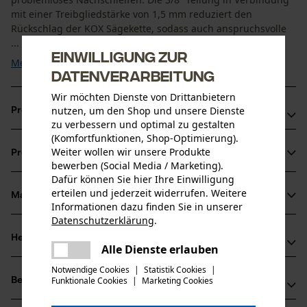
mit einer Treibgliedstärke von 1,5 mm reduziert den
Rückschlag der KOX Sägekette, sodass auch anspruchsvolle
...
Einwilligung zur
Mehr anzeigen
Datenverarbeitung
Wir möchten Dienste von Drittanbietern
nutzen, um den Shop und unsere Dienste
Produktvorteile
zu verbessern und optimal zu gestalten
(Komfortfunktionen, Shop-Optimierung).
Weniger Rückschlag durch Sicherheitstreibglieder
Weiter wollen wir unsere Produkte
Produktinformationen
Die Kettesorgt für reduzierte Vibration der Schneidgarnitur
bewerben (Social Media / Marketing).
Sägekette mit der höchsten Schnittleistung
Dafür können Sie hier Ihre Einwilligung
erteilen und jederzeit widerrufen. Weitere
Material & Pflege
Produktdetails
Informationen dazu finden Sie in unserer
Datenschutzerklärung
.
teilen
Aktivitätstyp
Herstellerinformationen
Es ist ein Fehler aufgetreten. Bitte
Alle Dienste erlauben
Material
Sägen
teilen
versuchen Sie es erneut.
Oregon Tool GmbH
Notwendige Cookies
|
Statistik Cookies
|
Hauptmaterial
Funktionale Cookies
|
Marketing Cookies
Bewertungen
mail
(0)
Lise-Meitner-Str. 4
Stahl
Altersgruppe
70736 Fellbach, Deutschland