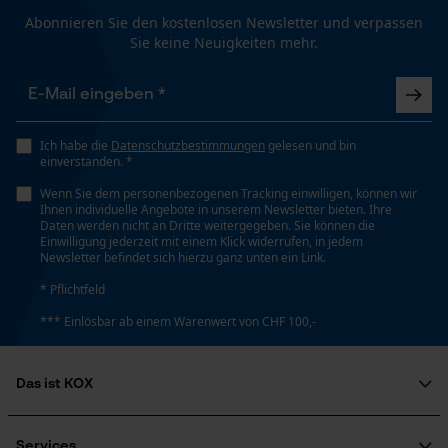
Abonnieren Sie den kostenlosen Newsletter und verpassen
Schienenlänge
Sie keine Neuigkeiten mehr.
60 cm
Loop54 Personalization
Personalisierte Startseite
Technische Spezifikationen
Gespeicherter Warenkorb
Ich habe die
Datenschutzbestimmungen
gelesen und bin
einverstanden. *
Persönliche Begrüßung
Automatische Kettenschmierung
Nein
Wenn Sie dem personenbezogenen Tracking einwilligen, können wir
Geo-IP und User Detection
Ihnen individuelle Angebote in unserem Newsletter bieten. Ihre
Daten werden nicht an Dritte weitergegeben. Sie können die
YouTube-Videos
Einwilligung jederzeit mit einem Klick widerrufen, in jedem
Newsletter befindet sich hierzu ganz unten ein Link.
Eigenschaft
Google Maps
Hohe Schnittleistung
* Pflichtfeld
Kontaktaufnahme per Chat
*** Einlösbar ab einem Warenwert von CHF 100,-
Einstanzung Treibglied
Marketing Cookies
D5
Das ist KOX
Über uns
Soziales Engagement
Services