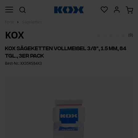
Forst
Sägeketten
KOX
(0)
KOX Sägeketten Vollmeißel 3/8", 1.5 mm, 84
Tgl., 3er Pack
Best-Nr.: XX35KS84X3