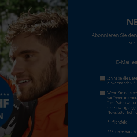
Loop54 Personalization
Personalisierte Startseite
Schrägschnitt
N
Nein
Gespeicherter Warenkorb
Abonnieren Sie den
Persönliche Begrüßung
Sie
Geo-IP und User Detection
Teilung
3/8"
YouTube-Videos
Google Maps
Treibglied Nutstärke MM
Kontaktaufnahme per Chat
Ich habe die
Dat
1.5 mm
einverstanden. *
Wenn Sie dem pe
wir Ihnen individ
Marketing Cookies
Ihre Daten werde
Werkzeuglose Kettenspannung
die Einwilligung 
Nein
Newsletter befind
* Pflichtfeld
Google Global Site Tag
*** Einlösbar ab