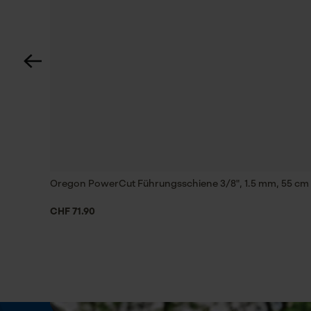
Automatische Kettenschmierung
Nein
Einstanzung Treibglied
D5
Feilen 1. Hälfte
5.5 mm
Oregon PowerCut Führungsschiene 3/8", 1.5 mm, 55 cm
CHF 71.90
Feilenhaltung
10° aufwärts
Phasenwender
Nein