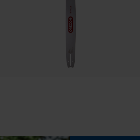
Speichern der Auswahl zur
Datenverarbeitung
Eigenschaft
Hohe Schnittleistung
Econda Tag Manager
Einstellung Jolly
Statistik Cookies
60 deg
Feilen 2. Hälfte
Econda Analytics
5.2 mm
Mouseflow Web Analytics Tool
Fact-Finder Tracking
Häckselfunktion
Nein
Funktionale Cookies
Schärfwinkel
25 deg