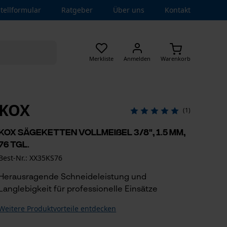
tellformular
Ratgeber
Über uns
Kontakt
Merkliste
Anmelden
Warenkorb
KOX
(1)
KOX Sägeketten Vollmeißel 3/8", 1.5 mm,
76 Tgl.
Best-Nr.: XX35KS76
Herausragende Schneideleistung und
Langlebigkeit für professionelle Einsätze
Weitere Produktvorteile entdecken