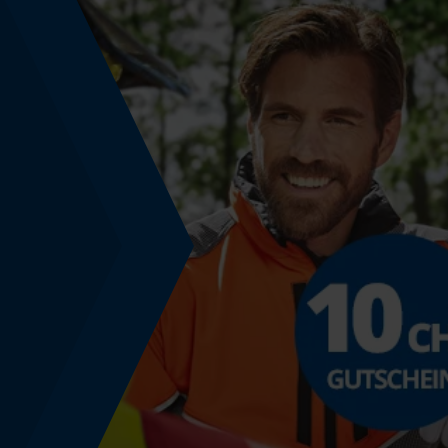
Schnittstärke
1.5 mm
Sichergebender Brustwinkel
0.63 mm
Tiefenbegrenzer Abstand
0.63 mm
Treibgliedstärke/Nutbreite
0.058 in
Werkzeugloser Kettenwechsel