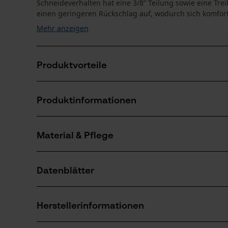
Schneideverhalten hat eine 3/8” Teilung sowie eine Tre
einen geringeren Rückschlag auf, wodurch sich komfort
Mehr anzeigen
Produktvorteile
Weniger Rückschlag durch Sicherheitstreibglieder
Produktinformationen
Die Kettesorgt für reduzierte Vibration der Schneidga
Sägekette mit der höchsten Schnittleistung
Material & Pflege
Produktdetails
Aktivitätstyp
Datenblätter
Sägen
Material
Produktsicherheitsdatenblatt (PDF)
Hauptmaterial
Herstellerinformationen
Stahl
Anzahl Teile
1 Stk