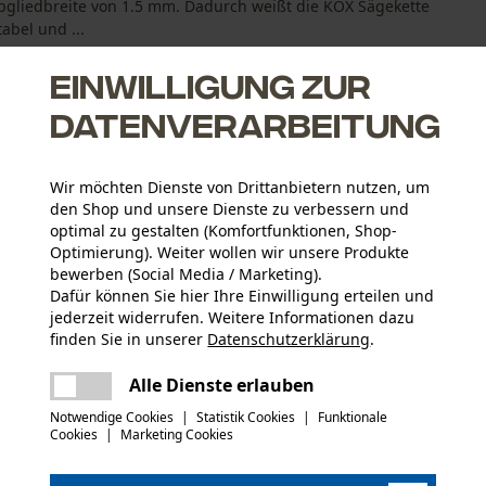
ibgliedbreite von 1.5 mm. Dadurch weißt die KOX Sägekette
abel und ...
Einwilligung zur
Datenverarbeitung
Wir möchten Dienste von Drittanbietern nutzen, um
den Shop und unsere Dienste zu verbessern und
rnitur
optimal zu gestalten (Komfortfunktionen, Shop-
Optimierung). Weiter wollen wir unsere Produkte
bewerben (Social Media / Marketing).
Dafür können Sie hier Ihre Einwilligung erteilen und
jederzeit widerrufen. Weitere Informationen dazu
finden Sie in unserer
Datenschutzerklärung
.
Altersgruppe
teilen
Erwachsener
Es ist ein Fehler aufgetreten. Bitte
Alle Dienste erlauben
versuchen Sie es erneut.
mail
Notwendige Cookies
|
Statistik Cookies
|
Funktionale
Materialstärke
Cookies
|
Marketing Cookies
1.5 mm
Anzahl Treibglieder
76