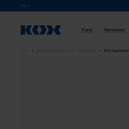
CH
Forst
Harvester
Forst
Ketten und Schienen
Sägeketten
KOX Sägeketten 