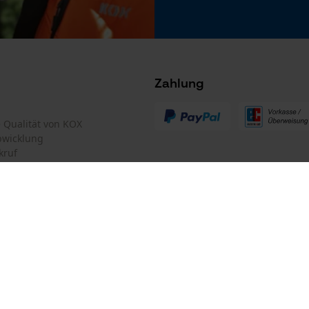
Microsoft Advertising Universal Event
Tracking
Survicate
Zahlung
Akku/Batterie enthalten
Akku/Batterien nicht im Lieferumfang enthalten
te Qualität von KOX
bwicklung
kruf
mular
Oregon Tool GmbH
mular
KOX – Partner in Forst und Garte
Zentrale:
Lise-Meitner-Str. 4
iderrufen
D-70736 Fellbach