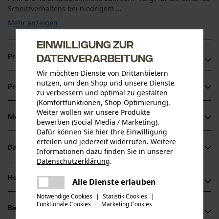
Schnittverhaltens bei niedrigem ...
Mehr anzeigen
Einwilligung zur
Datenverarbeitung
Produktvorteile
Wir möchten Dienste von Drittanbietern
Vibrationsarme und rückschlagreduzierte Kette
nutzen, um den Shop und unsere Dienste
Produktinformationen
Markierung des Schärfwinkels auf den Zahndächern für
zu verbessern und optimal zu gestalten
(Komfortfunktionen, Shop-Optimierung).
korrektes Schärfen
Weiter wollen wir unsere Produkte
Schmaler Schnitt mit scharfem Schnittverhalten
Material & Pflege
bewerben (Social Media / Marketing).
Produktdetails
Dafür können Sie hier Ihre Einwilligung
erteilen und jederzeit widerrufen. Weitere
Aktivitätstyp
Datenblätter
Informationen dazu finden Sie in unserer
Material
Sägen
Datenschutzerklärung
.
Produktsicherheitsdatenblatt (PDF)
teilen
Hauptmaterial
Herstellerinformationen
Es ist ein Fehler aufgetreten. Bitte
Alle Dienste erlauben
Stahl
teilen
Altersgruppe
versuchen Sie es erneut.
Notwendige Cookies
|
Statistik Cookies
|
Oregon Tool GmbH
Erwachsener
Funktionale Cookies
|
Marketing Cookies
mail
Bewertungen
(16)
Lise-Meitner-Str. 4