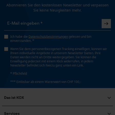
Funktionale Cookies
Abonnieren Sie den kostenlosen Newsletter und verpassen
Automatische Kettenschmierung
Sie keine Neuigkeiten mehr.
Nein
Loop54 Personalization
Personalisierte Startseite
Eigenschaft
Ich habe die
Datenschutzbestimmungen
gelesen und bin
Gespeicherter Warenkorb
Geringere Rückschlaggefahr, Vibrationsarm
einverstanden. *
Persönliche Begrüßung
Wenn Sie dem personenbezogenen Tracking einwilligen, können wir
Ihnen individuelle Angebote in unserem Newsletter bieten. Ihre
Geo-IP und User Detection
Einstanzung Treibglied
Daten werden nicht an Dritte weitergegeben. Sie können die
Einwilligung jederzeit mit einem Klick widerrufen, in jedem
E1
YouTube-Videos
Newsletter befindet sich hierzu ganz unten ein Link.
Google Maps
* Pflichtfeld
Kontaktaufnahme per Chat
Einstellung Jolly
*** Einlösbar ab einem Warenwert von CHF 100,-
60 deg
Das ist KOX
Marketing Cookies
Feilen 1. Hälfte
Über uns
4.5 mm
Soziales Engagement
Services