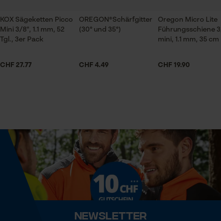
Preis Leistung
Prüfung setzen von Cookies
Jahreszeit
passt
Ganzjahresartikel
Session ID
KOX Sägeketten Picco
OREGON®Schärfgitter
Oregon Micro Lite
Speichern der Auswahl zur
Mini 3/8", 1.1 mm, 52
(30° und 35°)
Führungsschiene 3
Datenverarbeitung
Tgl., 3er Pack
mini, 1.1 mm, 35 cm
Lieferumfang
Econda Tag Manager
1 x Kox Sägekette
Sägekette
CHF 27.77
CHF 4.49
CHF 19.90
Gute Qualität, schneidet sehr gut
Statistik Cookies
Größe & Maße
Weitere Bewertungen anzeigen
Ergebender Brustwinkel
60 deg
Econda Analytics
Mouseflow Web Analytics Tool
Schienenlänge
35 cm
Fact-Finder Tracking
Newsletter
Technische Spezifikationen