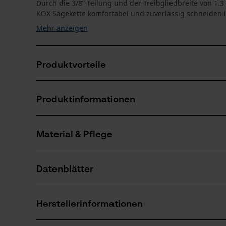
Durch die 3/8” Teilung und der Treibgliedbreite von 1.
KOX Sägekette komfortabel und zuverlässig schneiden läs
Mehr anzeigen
Produktvorteile
Abgeschrägte rampenförmige Tiefenbegrenzer redu
Produktinformationen
Mit langem Schneidezahn für hohe Lebensdauer
Material & Pflege
Produktdetails
Aktivitätstyp
Datenblätter
Sägen
Material
Produktsicherheitsdatenblatt (PDF)
Hauptmaterial
Herstellerinformationen
Stahl
Anzahl Teile
1 Stk