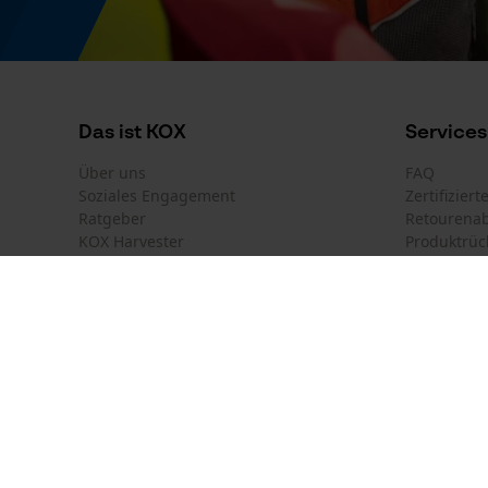
Energie & Leistung
Akku-Kapazitätsanzeige
Nein
Das ist KOX
Services
Powerbank-Funktion
Über uns
FAQ
Nein
Soziales Engagement
Zertifizier
Ratgeber
Retourena
KOX Harvester
Produktrüc
Newsletter-Anmeldung
Farbgebung
Farbe
Land auswählen
Kontakt
Grau
Deutschland
France
Kontaktfor
Österreich
Suisse
Bestellfor
Belgique
België
Newsletter
Kettensägen-Spezifikation
Nederland
Vertrag w
Kettensägen Marke