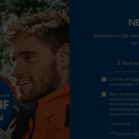
35 deg
Loop54 Personalization
Personalisierte Startseite
N
Sichergebender Brustwinkel
Gespeicherter Warenkorb
0.63 cm
Abonnieren Sie den
Persönliche Begrüßung
Sie
Geo-IP und User Detection
Tiefenbegrenzer Abstand
YouTube-Videos
0.63 cm
Google Maps
Kontaktaufnahme per Chat
Ich habe die
Dat
Treibgliedstärke/Nutbreite
einverstanden. *
0.05 in
Wenn Sie dem pe
wir Ihnen individ
Marketing Cookies
Ihre Daten werde
die Einwilligung 
Werkzeugloser Kettenwechsel
Newsletter befind
Nein
* Pflichtfeld
Google Global Site Tag
*** Einlösbar ab