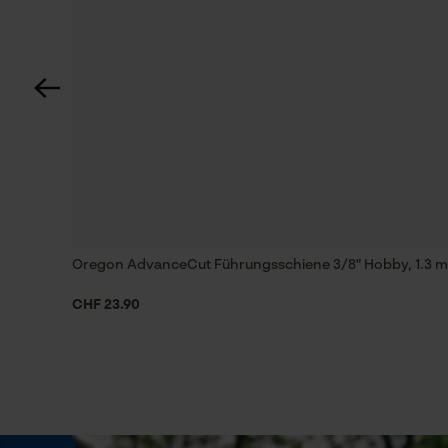
Technische Spezifikationen
Automatische Kettenschmierung
Nein
Einstanzung Treibglied
E3
Feilen 1. Hälfte
Oregon AdvanceCut Führungsschiene 3/8" Hobby, 1.3 mm
4 mm
CHF 23.90
Feilenhaltung
10° aufwärts
Phasenwender