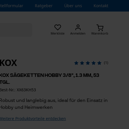
tellformular
Ratgeber
Über uns
Kontakt
Merkliste
Anmelden
Warenkorb
KOX
(1)
KOX Sägeketten Hobby 3/8", 1.3 mm, 53
Tgl.
Best-Nr.: XX63KH53
Robust und langlebig aus, ideal für den Einsatz in
Hobby und Heimwerken
Weitere Produktvorteile entdecken