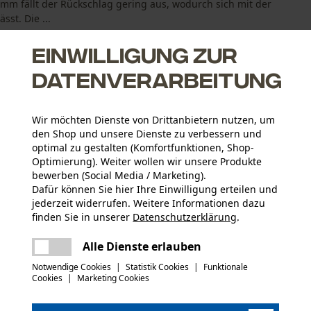
3 mm fällt der Rückschlag gering aus, wodurch sich mit der
st. Die ...
Einwilligung zur
Datenverarbeitung
Wir möchten Dienste von Drittanbietern nutzen, um
zieren den Rückschlag
den Shop und unsere Dienste zu verbessern und
optimal zu gestalten (Komfortfunktionen, Shop-
Optimierung). Weiter wollen wir unsere Produkte
bewerben (Social Media / Marketing).
Dafür können Sie hier Ihre Einwilligung erteilen und
jederzeit widerrufen. Weitere Informationen dazu
finden Sie in unserer
Datenschutzerklärung
.
Altersgruppe
teilen
Erwachsener
Es ist ein Fehler aufgetreten. Bitte
Alle Dienste erlauben
versuchen Sie es erneut.
mail
Notwendige Cookies
|
Statistik Cookies
|
Funktionale
Materialstärke
Cookies
|
Marketing Cookies
1.3 mm
Anzahl Treibglieder
53