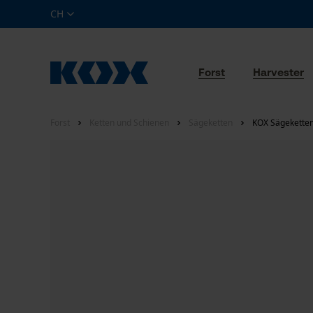
CH
Forst
Harvester
Forst
Ketten und Schienen
Sägeketten
KOX Sägeketten