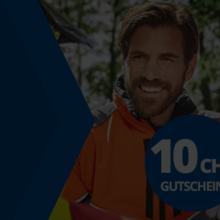
Nein
Schrägschnitt
Nein
Teilung
3/8" hobby
Treibglied Nutstärke MM
1.3 mm
Werkzeuglose Kettenspannung
Nein