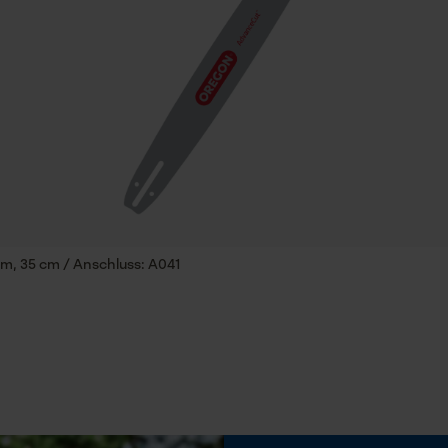
Speichern der Auswahl zur
Datenverarbeitung
Econda Tag Manager
Eigenschaft
Geringere Rückschlaggefahr, Lange Lebensdauer
Statistik Cookies
Einstellung Jolly
60 deg
Econda Analytics
Feilen 2. Hälfte
, 35 cm / Anschluss: A041
4 mm
Mouseflow Web Analytics Tool
Fact-Finder Tracking
Häckselfunktion
Nein
Funktionale Cookies
Schärfwinkel