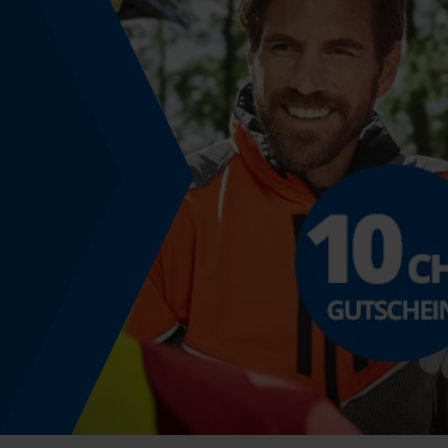
Phasenwender
Nein
Schnittstärke
1.3 mm
Sichergebender Brustwinkel
0.65 mm
Tiefenbegrenzer Abstand
0.65 mm
Treibgliedstärke/Nutbreite