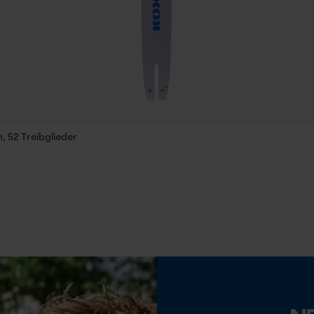
35 cm
Econda Tag Manager
Statistik Cookies
Eigenschaft
Hohe Schnittleistung, Zuverlässig
, 52 Treibglieder
Econda Analytics
Einstellung Jolly
Mouseflow Web Analytics Tool
60 deg
Fact-Finder Tracking
Feilen 2. Hälfte
3.6 mm
Funktionale Cookies
Häckselfunktion
Nein
Loop54 Personalization