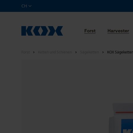
CH
Forst
Harvester
Forst
Ketten und Schienen
Sägeketten
KOX Sägeketten