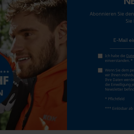
N
Personalisierte Startseite
Abonnieren Sie den
Gespeicherter Warenkorb
Schärfwinkel
Sie
30 deg
Persönliche Begrüßung
Geo-IP und User Detection
YouTube-Videos
Schrägschnitt
Nein
Google Maps
Ich habe die
Dat
einverstanden. *
Kontaktaufnahme per Chat
Wenn Sie dem pe
Teilung
wir Ihnen individ
3/8" hobby
Ihre Daten werde
die Einwilligung 
Marketing Cookies
Newsletter befind
* Pflichtfeld
Treibglied Nutstärke MM
1.3 mm
*** Einlösbar ab
Google Global Site Tag
Microsoft Advertising Universal Event
Werkzeuglose Kettenspannung
Tracking