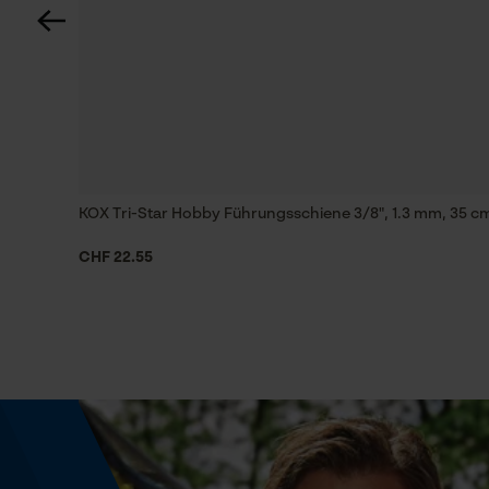
60 deg
Technische Spezifikationen
Automatische Kettenschmierung
Nein
KOX Tri-Star Hobby Führungsschiene 3/8", 1.3 mm, 35 cm
Einstanzung Treibglied
CHF 22.55
E3
Feilen 1. Hälfte
4 mm
Feilenhaltung
10° aufwärts