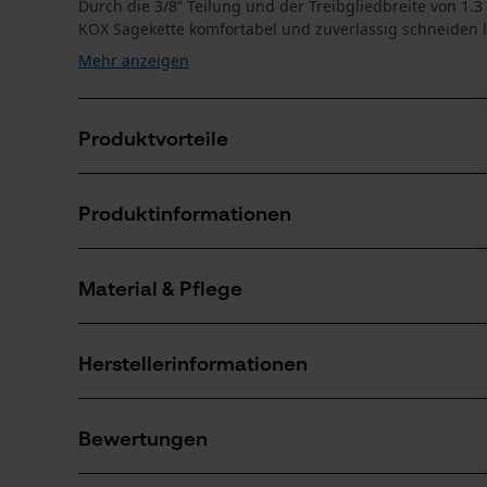
Durch die 3/8” Teilung und der Treibgliedbreite von 1.
KOX Sägekette komfortabel und zuverlässig schneiden läs
Mehr anzeigen
Produktvorteile
Abgeschrägte rampenförmige Tiefenbegrenzer redu
Produktinformationen
Mit langem Schneidezahn für hohe Lebensdauer
Material & Pflege
Produktdetails
Aktivitätstyp
Herstellerinformationen
Sägen
Material
Oregon Tool GmbH
Hauptmaterial
Bewertungen
Lise-Meitner-Str. 4
Stahl
Anzahl Teile
70736 Fellbach, Deutschland
3 Stk