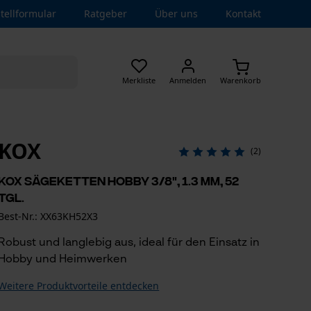
tellformular
Ratgeber
Über uns
Kontakt
Merkliste
Anmelden
Warenkorb
KOX
(2)
KOX Sägeketten Hobby 3/8", 1.3 mm, 52
Tgl.
Best-Nr.: XX63KH52X3
Robust und langlebig aus, ideal für den Einsatz in
Hobby und Heimwerken
Weitere Produktvorteile entdecken