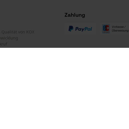
Nein
Survicate
Zahlung
te Qualität von KOX
bwicklung
kruf
Akku/Batterie enthalten
Akku/Batterien nicht im Lieferumfang enthalten
mular
Oregon Tool GmbH
mular
KOX – Partner in Forst und Garte
Zentrale:
Lise-Meitner-Str. 4
iderrufen
D-70736 Fellbach
Retouren-Adresse:
Beim Erlenwäldchen 14/2