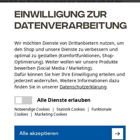
3 mm fällt der Rückschlag gering aus, wodurch sich mit der
st. Die ...
Einwilligung zur
Datenverarbeitung
Wir möchten Dienste von Drittanbietern nutzen, um
den Shop und unsere Dienste zu verbessern und
optimal zu gestalten (Komfortfunktionen, Shop-
zieren den Rückschlag
Optimierung). Weiter wollen wir unsere Produkte
bewerben (Social Media / Marketing).
Dafür können Sie hier Ihre Einwilligung erteilen und
jederzeit widerrufen. Weitere Informationen dazu
finden Sie in unserer
Datenschutzerklärung
.
teilen
Es ist ein Fehler aufgetreten. Bitte
Alle Dienste erlauben
Altersgruppe
versuchen Sie es erneut.
Erwachsener
mail
Notwendige Cookies
|
Statistik Cookies
|
Funktionale
Cookies
|
Marketing Cookies
Materialstärke
(2)
1.3 mm
Anzahl Treibglieder
Alle akzeptieren
52