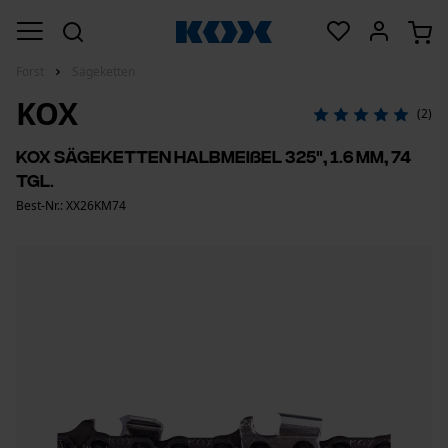
Forst
Sägeketten
KOX
(2)
KOX Sägeketten Halbmeißel 325", 1.6 mm, 74
Tgl.
Best-Nr.: XX26KM74