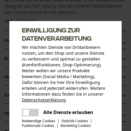
geeignet. Die 325” Teilung und die erhöhte Treibgliedbreite
von 1.6 mm sorgen für ein weiches ...
Mehr anzeigen
Einwilligung zur
Datenverarbeitung
Produktvorteile
Wir möchten Dienste von Drittanbietern
nutzen, um den Shop und unsere Dienste
Markierung des Schärfwinkels auf den Zahndächern für
zu verbessern und optimal zu gestalten
Produktinformationen
korrektes Schärfen
(Komfortfunktionen, Shop-Optimierung).
Sägeketten Halbmeißel für reduzierte Vibration der
Weiter wollen wir unsere Produkte
bewerben (Social Media / Marketing).
Schneidegarnitur
Material & Pflege
Produktdetails
Dafür können Sie hier Ihre Einwilligung
Unempfindlicher gegenüber Schmutz als Vollmeißel-
erteilen und jederzeit widerrufen. Weitere
Sägeketten, aber etwas geringere Schnittleistung
Aktivitätstyp
Informationen dazu finden Sie in unserer
Datenblätter
Material
Datenschutzerklärung
.
Sägen
teilen
Produktsicherheitsdatenblatt (PDF)
Es ist ein Fehler aufgetreten. Bitte
Alle Dienste erlauben
Hauptmaterial
Herstellerinformationen
teilen
versuchen Sie es erneut.
Stahl
Altersgruppe
Notwendige Cookies
|
Statistik Cookies
|
Funktionale Cookies
|
Marketing Cookies
Oregon Tool GmbH
mail
Erwachsener