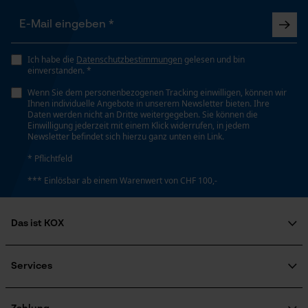
Prüfung setzen von Cookies
Sägekette KOX Halbmeißel
Jahreszeit
Session ID
Tolles Produkt zu fairem Preis.
Ganzjahresartikel
Speichern der Auswahl zur
Ich habe die
Datenschutzbestimmungen
gelesen und bin
Datenverarbeitung
einverstanden. *
Econda Tag Manager
Lieferumfang
Wenn Sie dem personenbezogenen Tracking einwilligen, können wir
1 x Kox Sägekette
Ihnen individuelle Angebote in unserem Newsletter bieten. Ihre
Daten werden nicht an Dritte weitergegeben. Sie können die
Einwilligung jederzeit mit einem Klick widerrufen, in jedem
Newsletter befindet sich hierzu ganz unten ein Link.
Statistik Cookies
Größe & Maße
* Pflichtfeld
*** Einlösbar ab einem Warenwert von CHF 100,-
Ergebender Brustwinkel
60 deg
Econda Analytics
Das ist KOX
Mouseflow Web Analytics Tool
Schienenlänge
Über uns
Fact-Finder Tracking
45 cm
Soziales Engagement
Services
Ratgeber
FAQ
KOX Harvester