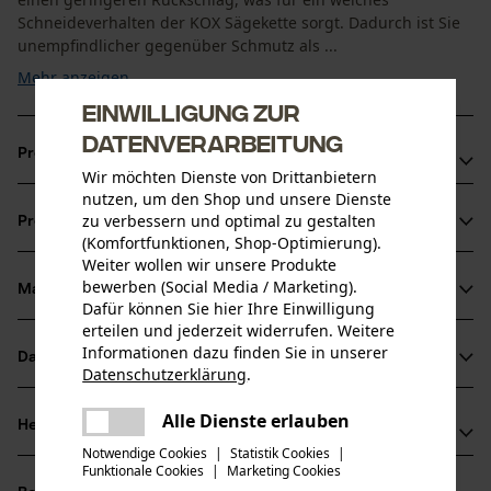
Schneideverhalten der KOX Sägekette sorgt. Dadurch ist Sie
unempfindlicher gegenüber Schmutz als ...
Mehr anzeigen
Einwilligung zur
Datenverarbeitung
Produktvorteile
Wir möchten Dienste von Drittanbietern
nutzen, um den Shop und unsere Dienste
Schneidkanten mit kleinem Radius für schnelles Schneiden
zu verbessern und optimal zu gestalten
Produktinformationen
und problemloses Schärfen
(Komfortfunktionen, Shop-Optimierung).
Sägeketten Halbmeißel für reduzierte Vibration der
Weiter wollen wir unsere Produkte
bewerben (Social Media / Marketing).
Schneidegarnitur
Material & Pflege
Produktdetails
Dafür können Sie hier Ihre Einwilligung
Unempfindlicher gegenüber Schmutz als Vollmeißel-
erteilen und jederzeit widerrufen. Weitere
Sägeketten, aber etwas geringere Schnittleistung
Aktivitätstyp
Informationen dazu finden Sie in unserer
Datenblätter
Material
Datenschutzerklärung
.
Sägen
teilen
Produktsicherheitsdatenblatt (PDF)
Es ist ein Fehler aufgetreten. Bitte
Alle Dienste erlauben
Hauptmaterial
Herstellerinformationen
teilen
versuchen Sie es erneut.
Stahl
Altersgruppe
Notwendige Cookies
|
Statistik Cookies
|
Funktionale Cookies
|
Marketing Cookies
Oregon Tool GmbH
mail
Erwachsener