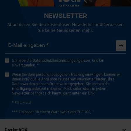
Funktionale Cookies
Technische Spezifikationen
Newsletter
Automatische Kettenschmierung
Nein
Abonnieren Sie den kostenlosen Newsletter und verpassen
Loop54 Personalization
Sie keine Neuigkeiten mehr.
Personalisierte Startseite
Eigenschaft
Gespeicherter Warenkorb
Unempfindlich, Rückschlagsarm
Persönliche Begrüßung
Ich habe die
Datenschutzbestimmungen
gelesen und bin
einverstanden. *
Geo-IP und User Detection
Einstanzung Treibglied
Wenn Sie dem personenbezogenen Tracking einwilligen, können wir
YouTube-Videos
D5
Ihnen individuelle Angebote in unserem Newsletter bieten. Ihre
Daten werden nicht an Dritte weitergegeben. Sie können die
Google Maps
Einwilligung jederzeit mit einem Klick widerrufen, in jedem
Newsletter befindet sich hierzu ganz unten ein Link.
Kontaktaufnahme per Chat
Einstellung Jolly
* Pflichtfeld
60 deg
*** Einlösbar ab einem Warenwert von CHF 100,-
Marketing Cookies
Feilen 1. Hälfte
Das ist KOX