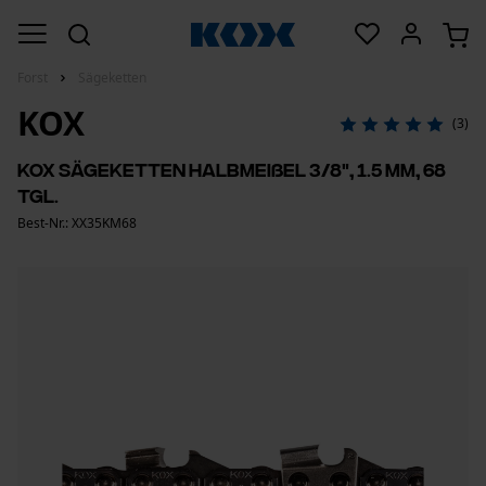
Forst
Sägeketten
KOX
(3)
KOX Sägeketten Halbmeißel 3/8", 1.5 mm, 68
Tgl.
Best-Nr.: XX35KM68