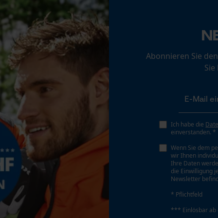
Loop54 Personalization
Personalisierte Startseite
Eigenschaft
N
Leicht, Stabilität, Atmungsaktiv, Wasserdicht,
Gespeicherter Warenkorb
Bewegungsfreundlich
Abonnieren Sie den
Persönliche Begrüßung
Sie
Geo-IP und User Detection
Phasenwender
YouTube-Videos
Nein
Google Maps
Kontaktaufnahme per Chat
Ich habe die
Dat
Werkzeuglose Kettenspannung
einverstanden. *
Nein
Wenn Sie dem pe
wir Ihnen individ
Marketing Cookies
Ihre Daten werde
die Einwilligung 
Newsletter befind
* Pflichtfeld
Google Global Site Tag
*** Einlösbar ab