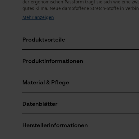
der ergonomischen Passform trägt sie sich wie eine zwe
gutes Klima. Neue dampfoffene Stretch-Stoffe in Verbin
Mehr anzeigen
Produktvorteile
Netzgitter vorne innenliegend, für optimalen Temper
Produktinformationen
DuPont?-Teflon® Nanotechnology schützt vor stark
5x5 cut protection® 5 Lagen extrem leichter Schnitts
Bewegungsfreiheit und noch mehr Atmungsaktivität
Material & Pflege
Produktdetails
Aktivitätstyp
Datenblätter
Arbeiten, Schützen, Unfallvermeidung
Material
Produktsicherheitsdatenblatt (PDF)
Hauptmaterial
Herstellerinformationen
Synthetik-Mix
Anzahl Teile
Pflegehinweise (PDF)
1 Stk