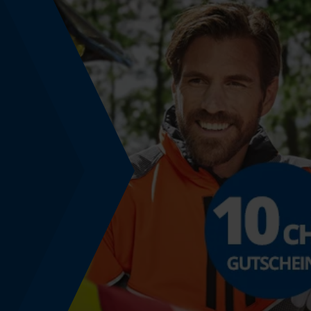
Technische Spezifikationen
Automatische Kettenschmierung
Nein
Häckselfunktion
Nein
Schrägschnitt
Nein
Werkzeugloser Kettenwechsel
Nein