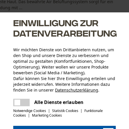
ite Haut. Das bewährte Air Belüftungssystem sorgt für ein
dung mit ...
Einwilligung zur
Datenverarbeitung
Wir möchten Dienste von Drittanbietern nutzen, um
aturausgleich
den Shop und unsere Dienste zu verbessern und
er Verschmutzung
optimal zu gestalten (Komfortfunktionen, Shop-
chutz ohne dabei die Sicherheit zu vernachlässigen, für mehr
Optimierung). Weiter wollen wir unsere Produkte
bewerben (Social Media / Marketing).
 der Forstbekleidung
Dafür können Sie hier Ihre Einwilligung erteilen und
jederzeit widerrufen. Weitere Informationen dazu
finden Sie in unserer
Datenschutzerklärung
.
Altersgruppe
teilen
Erwachsener
Es ist ein Fehler aufgetreten. Bitte
Alle Dienste erlauben
versuchen Sie es erneut.
mail
Konformitätserklärung (PDF)
Notwendige Cookies
|
Statistik Cookies
|
Funktionale
Material Hinweis
Cookies
|
Marketing Cookies
DuPont™-Teflon® Nanotechnology schützt vor
Anzahl Belüftungsöffnungen
2 Stk
starker Verschmutzung