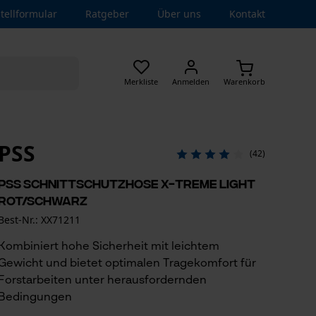
tellformular
Ratgeber
Über uns
Kontakt
Merkliste
Anmelden
Warenkorb
PSS
(42)
PSS Schnittschutzhose X-treme Light
Rot/Schwarz
Best-Nr.: XX71211
Kombiniert hohe Sicherheit mit leichtem
Gewicht und bietet optimalen Tragekomfort für
Forstarbeiten unter herausfordernden
Bedingungen