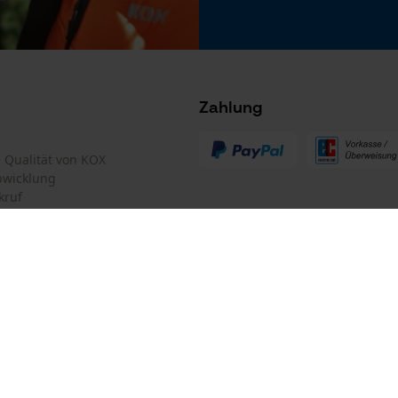
Microsoft Advertising Universal Event
Tracking
Survicate
Akku/Batterie enthalten
Akku/Batterien nicht im Lieferumfang enthalten
Zahlung
te Qualität von KOX
bwicklung
kruf
mular
Oregon Tool GmbH
mular
KOX – Partner in Forst und Garte
Zentrale:
Lise-Meitner-Str. 4
iderrufen
D-70736 Fellbach