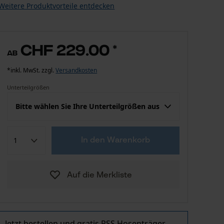
Weitere Produktvorteile entdecken
CHF 229.00
*
ab
*inkl. MwSt. zzgl.
Versandkosten
Unterteilgrößen
Bitte wählen Sie Ihre Unterteilgrößen aus
Konfektion (EU)
Herstellergröße
In den Warenkorb
Erinnere Mich
24 untersetzt
Auf die Merkliste
CHF 229.00
25 untersetzt
Erinnere Mich
26 untersetzt
Jetzt bestellen und gratis PSS Hosenträger