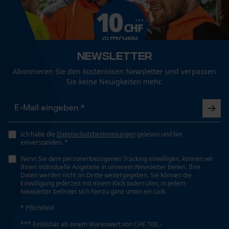
Branche
Outdoor, Forstwirtschaft, Landwirtschaft
Funktionale Cookies
Geschlecht
Newsletter
Unisex
Loop54 Personalization
Abonnieren Sie den kostenlosen Newsletter und verpassen
Sie keine Neuigkeiten mehr.
Personalisierte Startseite
Jahreszeit
Gespeicherter Warenkorb
Ganzjahresartikel
Persönliche Begrüßung
Geo-IP und User Detection
Ich habe die
Datenschutzbestimmungen
gelesen und bin
einverstanden. *
Optik/Muster
YouTube-Videos
Tricolor, Reflektierend
Wenn Sie dem personenbezogenen Tracking einwilligen, können wir
Google Maps
Ihnen individuelle Angebote in unserem Newsletter bieten. Ihre
Daten werden nicht an Dritte weitergegeben. Sie können die
Kontaktaufnahme per Chat
Einwilligung jederzeit mit einem Klick widerrufen, in jedem
Newsletter befindet sich hierzu ganz unten ein Link.
Taschentyp
Erste-Hilfe Tasche, Einschubtaschen, Brusttasche,
* Pflichtfeld
Reißverschlusstaschen, Jackentaschen,
Marketing Cookies
*** Einlösbar ab einem Warenwert von CHF 100,-
Fronttaschen, Vordertaschen, Rückentasche