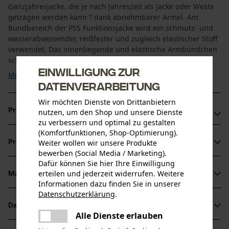
Ganzjahresjacke, die je nach Jahreszeit als Jacke oder Weste
getragen werden kann ? dank abnehmbarer Ärmel. Am
Bundbereich der PSS Funktionsjacke wird ein schmutz- und
wasserabweisender, reißfester und zugleich elastischer Stoff
verwendet. Das innenliegende und elastische Armbündchen
schützt Sie vor Schmutz und ist außen mit ...
Einwilligung zur
Mehr anzeigen
Datenverarbeitung
Wir möchten Dienste von Drittanbietern
Produktvorteile
nutzen, um den Shop und unsere Dienste
zu verbessern und optimal zu gestalten
(Komfortfunktionen, Shop-Optimierung).
Den optimalen Bewegungskomfort beim Tragen der PSS
Weiter wollen wir unsere Produkte
Produktinformationen
Funktionsjacke garantiert der verarbeitete Stretch-Stoff,
bewerben (Social Media / Marketing).
so erhalten Sie Leichtigkeit und Anpassungsfähigkeit
Dafür können Sie hier Ihre Einwilligung
erteilen und jederzeit widerrufen. Weitere
PSS Funktionsjacke mit 3M Reflektoren für bessere
Material & Pflege
Produktdetails
Informationen dazu finden Sie in unserer
Sichtbarkeit
Datenschutzerklärung
.
Die Kevlarbesätze an Schultern und Ellenbogen geben der
teilen
Ärmeltyp
Datenblätter
Es ist ein Fehler aufgetreten. Bitte
Material
Langarm abnehmbar
PSS Funktionsjacke Stabilität an den stark beanspruchten
Alle Dienste erlauben
teilen
versuchen Sie es erneut.
Produktsicherheitsdatenblatt (PDF)
Stellen