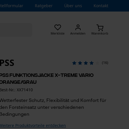
tellformular
Ratgeber
Über uns
Kontakt
Merkliste
Anmelden
Warenkorb
PSS
(16)
PSS Funktionsjacke X-treme Vario
Orange/Grau
Best-Nr.: XX71410
Wetterfester Schutz, Flexibilität und Komfort für
den Forsteinsatz unter verschiedenen
Bedingungen
Weitere Produktvorteile entdecken