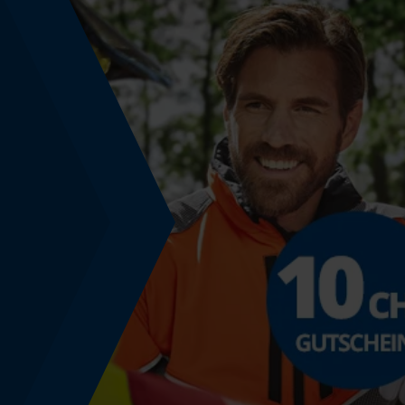
Phasenwender
Nein
Werkzeuglose Kettenspannung
Nein
Energie & Leistung
Akku-Kapazitätsanzeige
Nein
Powerbank-Funktion
Nein