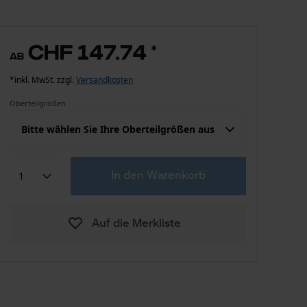
CHF 147.74
*
ab
*inkl. MwSt. zzgl.
Versandkosten
Oberteilgrößen
Bitte wählen Sie Ihre Oberteilgrößen aus
Konfektion (EU)
Herstellergröße
In den Warenkorb
CHF 232.39
S
Auf die Merkliste
CHF 232.39
M
CHF 232.39
L
CHF 232.39
XXL