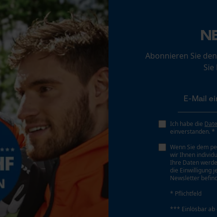
Loop54 Personalization
Schrägschnitt
Personalisierte Startseite
N
Nein
Gespeicherter Warenkorb
Abonnieren Sie den
Persönliche Begrüßung
Sie
Werkzeugloser Kettenwechsel
Geo-IP und User Detection
Nein
YouTube-Videos
Google Maps
Kontaktaufnahme per Chat
Ich habe die
Dat
einverstanden. *
Akku/Batterie enthalten
Wenn Sie dem pe
Akku/Batterien nicht im Lieferumfang enthalten
wir Ihnen individ
Marketing Cookies
Ihre Daten werde
die Einwilligung 
Newsletter befind
* Pflichtfeld
Google Global Site Tag
*** Einlösbar ab