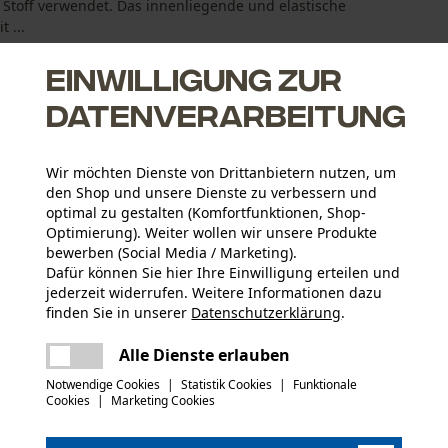
 Stoff verwendet. Das innenliegende und elastische
 ...
Einwilligung zur
Datenverarbeitung
Wir möchten Dienste von Drittanbietern nutzen, um
S Funktionsjacke garantiert der verarbeitete Stretch-Stoff,
den Shop und unsere Dienste zu verbessern und
t
optimal zu gestalten (Komfortfunktionen, Shop-
ichtbarkeit
Optimierung). Weiter wollen wir unsere Produkte
bewerben (Social Media / Marketing).
n der PSS Funktionsjacke Stabilität an den stark beanspruchten
Dafür können Sie hier Ihre Einwilligung erteilen und
jederzeit widerrufen. Weitere Informationen dazu
finden Sie in unserer
Datenschutzerklärung
.
Aktivitätstyp
teilen
Arbeiten, Angeln, Campen, Wandern, Jagen
Es ist ein Fehler aufgetreten. Bitte
Alle Dienste erlauben
versuchen Sie es erneut.
mail
Prüfbericht (PDF)
Notwendige Cookies
|
Statistik Cookies
|
Funktionale
Hauptmaterial
Cookies
|
Marketing Cookies
Synthetik-Mix
Anzahl Teile
1 Stk