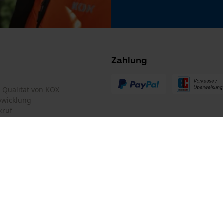
Microsoft Advertising Universal Event
Tracking
Survicate
Zahlung
te Qualität von KOX
bwicklung
kruf
mular
Oregon Tool GmbH
mular
KOX – Partner in Forst und Garte
Zentrale:
Lise-Meitner-Str. 4
iderrufen
D-70736 Fellbach