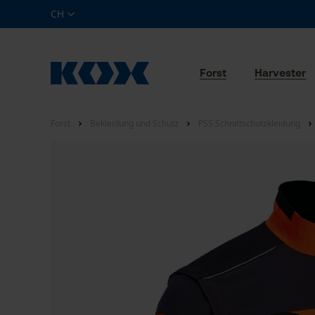
CH
Forst
Harvester
Forst
Bekleidung und Schutz
PSS Schnittschutzkleidung