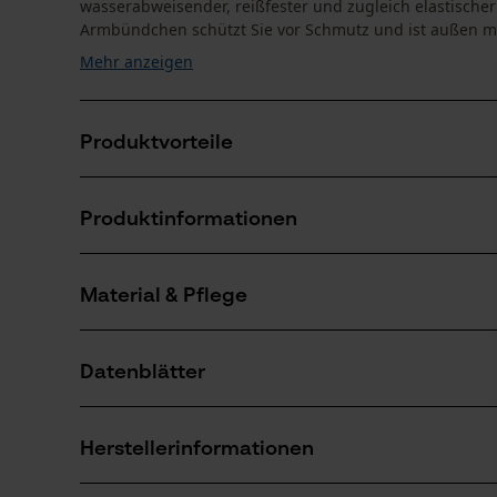
wasserabweisender, reißfester und zugleich elastischer
Armbündchen schützt Sie vor Schmutz und ist außen mit
Mehr anzeigen
Produktvorteile
Den optimalen Bewegungskomfort beim Tragen der PS
Produktinformationen
so erhalten Sie Leichtigkeit und Anpassungsfähigkei
PSS Funktionsjacke mit 3M Reflektoren für bessere S
Die Kevlarbesätze an Schultern und Ellenbogen gebe
Material & Pflege
Produktdetails
Stellen
Ärmeltyp
Datenblätter
Langarm abnehmbar
Material
Produktsicherheitsdatenblatt (PDF)
Materialart
Herstellerinformationen
Polyester
Altersgruppe
Erwachsener