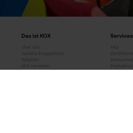
Modell & Kollektion
Modellname
X-treme Vario
Das ist KOX
Services
Über uns
FAQ
Soziales Engagement
Zertifizier
Ratgeber
Retourena
KOX Harvester
Produktrüc
Newsletter-Anmeldung
Land auswählen
Kontakt
Deutschland
France
Kontaktfor
Österreich
Suisse
Bestellfor
Belgique
België
Newsletter
Nederland
Vertrag w