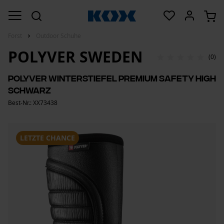
Forst
Outdoor Schuhe
POLYVER SWEDEN
(0)
Polyver Winterstiefel Premium Safety High
schwarz
Best-Nr.: XX73438
LETZTE CHANCE