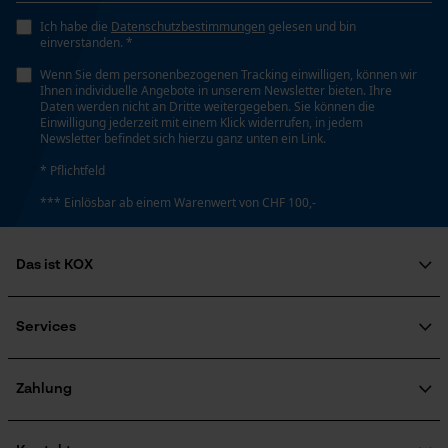
Kontaktaufnahme per Chat
Eigenschaft
Ich habe die
Datenschutzbestimmungen
gelesen und bin
Gefüttert, Dämpfend, Wärmeisolierend,
einverstanden. *
Durchtritthemmend, Griffig, Leicht, Langlebig
Wenn Sie dem personenbezogenen Tracking einwilligen, können wir
Marketing Cookies
Ihnen individuelle Angebote in unserem Newsletter bieten. Ihre
Daten werden nicht an Dritte weitergegeben. Sie können die
Einwilligung jederzeit mit einem Klick widerrufen, in jedem
Häckselfunktion
Newsletter befindet sich hierzu ganz unten ein Link.
Nein
* Pflichtfeld
Google Global Site Tag
*** Einlösbar ab einem Warenwert von CHF 100,-
Microsoft Advertising Universal
Event Tracking
Herstellertechnologie
CLI-Tech®
Survicate
Das ist KOX
Über uns
Phasenwender
Soziales Engagement
Services
Nein
Ratgeber
FAQ
KOX Harvester
Zertifizierte Qualität von KOX
Newsletter-Anmeldung
Zahlung
Retourenabwicklung
Schrägschnitt
Produktrückruf
Nein