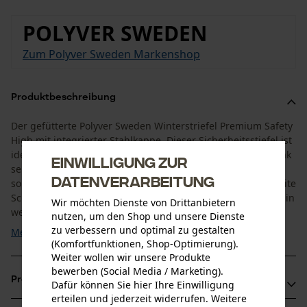
POLYVER SWEDEN
Zum Polyver Sweden Markenshop
Produktbeschreibung
Der gefütterte Polyver Sweden Winterstriefel Premium Safety
High mit integrierter Stahlkappe. Dieser Sicherheitsstiefel ist
ideal für den Winter und kalte Temperaturen geeignet. Dank
Einwilligung zur
seines Innenfutters hält er nicht nur wunderbar warm,
Datenverarbeitung
sondern ist zudem leicht und angenehm zu tragen. Der weite
Schaft sorgt für eine gute Luftzirkulation im Winterstiefel. Ein
Wir möchten Dienste von Drittanbietern
weiterer großer Vorteil ist ...
nutzen, um den Shop und unsere Dienste
zu verbessern und optimal zu gestalten
Mehr anzeigen
(Komfortfunktionen, Shop-Optimierung).
Weiter wollen wir unsere Produkte
bewerben (Social Media / Marketing).
Produktvorteile
Dafür können Sie hier Ihre Einwilligung
erteilen und jederzeit widerrufen. Weitere