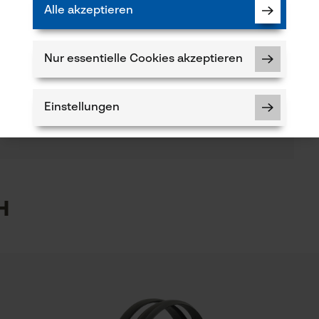
Logostickerei
Alle akzeptieren
(1)
Material Einlegesohle
Schaumstoff
Branche
Nur essentielle Cookies akzeptieren
Elektroindustrie, Entsorgungs- und
Produkt weiterempfehlen
Recyclingbetriebe, Garten- und Landschaftsbau,
Materialeigenschaft Einlegesohle
Dämpfend, Verbesserter Komfort,
Bau- und Baustoffindustrie, Handwerk,
Einstellungen
Verfügung!
kt haben oder Mängel feststellen, können Sie sich
Feuchtigkeitsabsorbierend, Zusätzliche
Landwirtschaft, Logistik und Transportwesen, Öl-
-Mail an info-ch@kox.eu an uns wenden.
Fersendämpfung
und Gasindustrie, Schwerindustrie, Städte und
Gemeinde
5
Materialzusammensetzung
Notwendige Cookies
h
Obermaterial: Nubukleder Innenfutter: GORE-
Optik/Muster
TEX® Extended Laufsohle: Gummi, Zwei-
Zweifarbig, Colorblocking, Farbakzente,
Schichten-PU Zwischensohle
Dreidimensional
iesem Schuh eigentlich mehr erwartet. Bei etwas
hen schnell kalte Zehen. Außerdem von der
Prüfung setzen von Cookies
ell geformt. Macht sich bei mir speziell im
Session ID