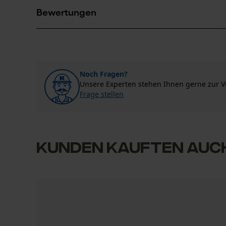
Haix®-Schuhe Produktions- und Vetriebs GmbH
Bewertungen
Auhofstraße 10
Hauptmaterial Futter
84048 Mainburg, Deutschland
Synthetik-Mix
Mail: info@haix.de
Verschlussart
Web: -
Schnüren
2.0
(1)
Tel: + 49 0875 18 62 50
Material Laufsohle
Noch Fragen?
Gummi, Gummiprofilsohle, TPU
Nach Anzahl der Sterne filtern
Unsere Experten stehen Ihnen gerne zur 
(Thermoplastisches Polyurethan)
Sollten Sie Fragen oder Probleme mit dem Produ
Frage stellen
gerne telefonisch unter 044 283 6116 oder per E
1
2
3
4
Materialeigenschaft Innenfutter
Kunden kauften auc
atmungsaktiv
Jahreszeit
Ganzjahresartikel
Ehr mäßig
Von dem Hersteller Haix habe ich mir bei d
feucht, kaltem Wetter habe ich in den Schu
Passform im oberen Fersenbereich sehr spezi
Pflege
Technische Spezifikationen