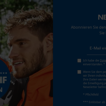
Loop54 Personalization
Personalisierte Startseite
N
Akku/Batterie enthalten
Akku/Batterien nicht im Lieferumfang enthalten
Gespeicherter Warenkorb
Abonnieren Sie den
Persönliche Begrüßung
Sie
Geo-IP und User Detection
YouTube-Videos
Google Maps
Kontaktaufnahme per Chat
Ich habe die
Dat
einverstanden. *
Wenn Sie dem pe
wir Ihnen individ
Marketing Cookies
Ihre Daten werde
die Einwilligung 
Newsletter befind
* Pflichtfeld
Google Global Site Tag
*** Einlösbar ab