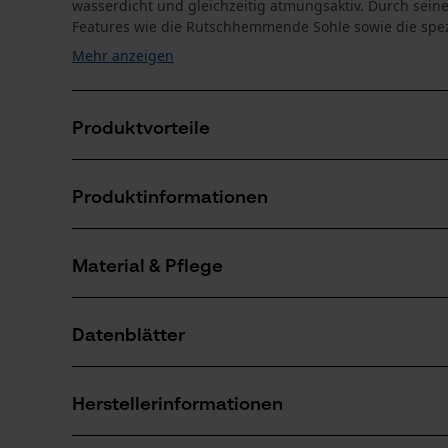
wasserdicht und gleichzeitig atmungsaktiv. Durch sein
Features wie die Rutschhemmende Sohle sowie die spezie
Mehr anzeigen
Produktvorteile
Outdoorschuh Hochwertiges Nubukleder
Produktinformationen
Rutschhemmende Sohle bei Nässe und Kälte
Ideale Dämpfung und Druckverteilung speziell auc
Material & Pflege
Produktdetails
Aktivitätstyp
Datenblätter
Befestigen, Passform optimieren
Material
Produktsicherheitsdatenblatt (PDF)
Materialart
Herstellerinformationen
Leder
Anzahl Teile
Herstellerdatenblatt (PDF)
1 Stk