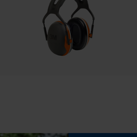
lem Untergrund stark bemerkbar. Trotz
Speichern der Auswahl zur
Eigenschaft
zten Raum, bei mir persönlich zum Wandern
Datenverarbeitung
Leicht, Wasserdicht, Atmungsaktiv,
stem sowie das grobe Profil der Sohle gefällt mit
Rutschhemmend, Komfortabel, Kälteschutz,
Econda Tag Manager
Wärmeisolierend, Dämpfend, Nicht Kreidend,
Ölbeständig, Benzinbeständig, Hitzebeständig
Statistik Cookies
Herstellertechnologie
Gore-Tex®
Econda Analytics
Schrägschnitt
Mouseflow Web Analytics Tool
Nein
Fact-Finder Tracking
Werkzeugloser Kettenwechsel
Funktionale Cookies
Nein