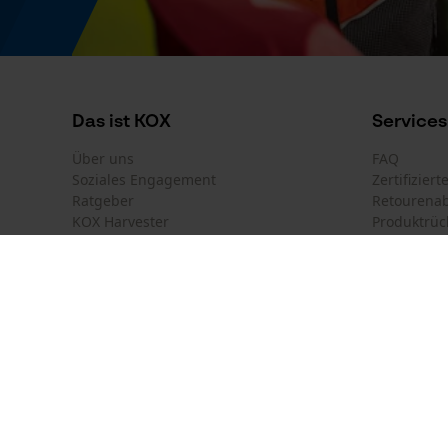
Binden
Regulatorische Hinweise
Das ist KOX
Services
Die Informationen auf dem Produktettiket sind
Über uns
FAQ
Soziales Engagement
Zertifizier
Normen
Ratgeber
Retourena
EN ISO 20347
KOX Harvester
Produktrüc
Newsletter-Anmeldung
Land auswählen
Kontakt
Deutschland
France
Kontaktfor
Österreich
Suisse
Bestellfor
Belgique
België
Newsletter
Nederland
Vertrag w