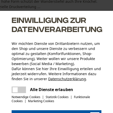
e hohe Form schützt der Wanderstiefel auch Ihre Knöchel.
lle Druckverteilung ...
Einwilligung zur
Datenverarbeitung
Wir möchten Dienste von Drittanbietern nutzen, um
den Shop und unsere Dienste zu verbessern und
optimal zu gestalten (Komfortfunktionen, Shop-
h bei unebenem Gelände
Optimierung). Weiter wollen wir unsere Produkte
bewerben (Social Media / Marketing).
Dafür können Sie hier Ihre Einwilligung erteilen und
jederzeit widerrufen. Weitere Informationen dazu
finden Sie in unserer
Datenschutzerklärung
.
Altersgruppe
teilen
Erwachsener
Es ist ein Fehler aufgetreten. Bitte
Alle Dienste erlauben
versuchen Sie es erneut.
mail
Pflegehinweise (PDF)
Notwendige Cookies
|
Statistik Cookies
|
Funktionale
Hauptmaterial
Cookies
|
Marketing Cookies
Synthetik-MixLeder
Applikationen
3D Applikation, Ziernähte, Logo-Aufnäher,