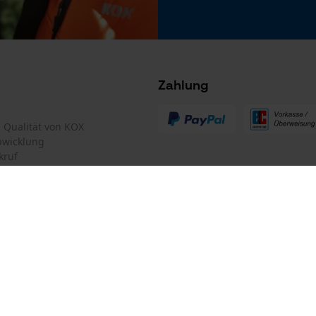
Microsoft Advertising Universal Event
Tracking
Survicate
Zahlung
 stets zu befolgen
te Qualität von KOX
bwicklung
kruf
mular
Oregon Tool GmbH
mular
KOX – Partner in Forst und Garte
Zentrale:
Lise-Meitner-Str. 4
iderrufen
D-70736 Fellbach