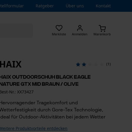
tellformular
Ratgeber
Über uns
Kontakt
Merkliste
Anmelden
Warenkorb
HAIX
(1)
Haix Outdoorschuh Black Eagle
Nature GTX Mid Braun / Olive
Best-Nr.: XX73427
Hervorragender Tragekomfort und
Wetterfestigkeit durch Gore-Tex Technologie,
ideal für Outdoor-Aktivitäten bei jedem Wetter
Weitere Produktvorteile entdecken