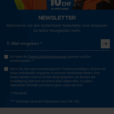
Branche
Outdoor, Forstwirtschaft, Landwirtschaft
Funktionale Cookies
Newsletter
Abonnieren Sie den kostenlosen Newsletter und verpassen
Geschlecht
Sie keine Neuigkeiten mehr.
Unisex
Loop54 Personalization
Personalisierte Startseite
Jahreszeit
Gespeicherter Warenkorb
Herbst/Winter
Ich habe die
Datenschutzbestimmungen
gelesen und bin
Persönliche Begrüßung
einverstanden. *
Geo-IP und User Detection
Wenn Sie dem personenbezogenen Tracking einwilligen, können wir
Optik/Muster
Ihnen individuelle Angebote in unserem Newsletter bieten. Ihre
YouTube-Videos
Daten werden nicht an Dritte weitergegeben. Sie können die
Tricolor, Reflektierend
Einwilligung jederzeit mit einem Klick widerrufen, in jedem
Google Maps
Newsletter befindet sich hierzu ganz unten ein Link.
Kontaktaufnahme per Chat
* Pflichtfeld
Taschentyp
*** Einlösbar ab einem Warenwert von CHF 100,-
Brusttasche, Eingrifftaschen, Handytaschen,
Jackentaschen, Fronttaschen
Marketing Cookies