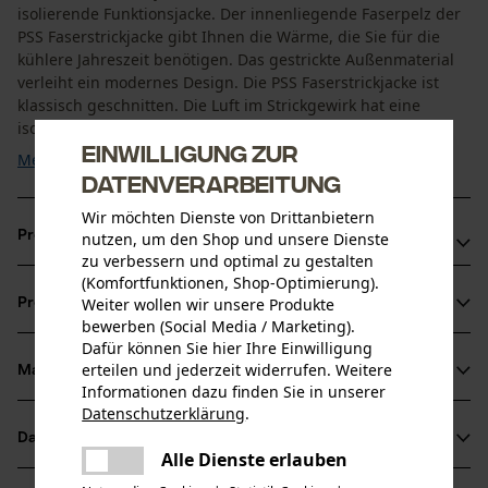
isolierende Funktionsjacke. Der innenliegende Faserpelz der
PSS Faserstrickjacke gibt Ihnen die Wärme, die Sie für die
kühlere Jahreszeit benötigen. Das gestrickte Außenmaterial
verleiht ein modernes Design. Die PSS Faserstrickjacke ist
klassisch geschnitten. Die Luft im Strickgewirk hat eine
isolierende Wirkung da mehr Luft ...
Einwilligung zur
Mehr anzeigen
Datenverarbeitung
Wir möchten Dienste von Drittanbietern
Produktvorteile
nutzen, um den Shop und unsere Dienste
zu verbessern und optimal zu gestalten
(Komfortfunktionen, Shop-Optimierung).
Warme PSS Faserstrickjacke mit isolierendem
Weiter wollen wir unsere Produkte
Produktinformationen
Strickgewebe
bewerben (Social Media / Marketing).
Natürliche Atmungsaktivität
Dafür können Sie hier Ihre Einwilligung
erteilen und jederzeit widerrufen. Weitere
PSS Faserstrickjacke mit einem guten Belüftungssystem
Material & Pflege
Produktdetails
Informationen dazu finden Sie in unserer
unter den Armen
Datenschutzerklärung
.
teilen
Ärmeltyp
Datenblätter
Es ist ein Fehler aufgetreten. Bitte
Material
Langarm
Alle Dienste erlauben
teilen
versuchen Sie es erneut.
Produktsicherheitsdatenblatt (PDF)