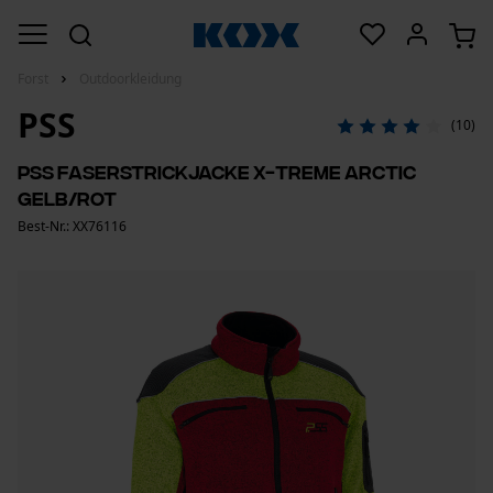
Forst
Outdoorkleidung
PSS
(10)
PSS Faserstrickjacke X-treme Arctic
Gelb/Rot
Best-Nr.: XX76116