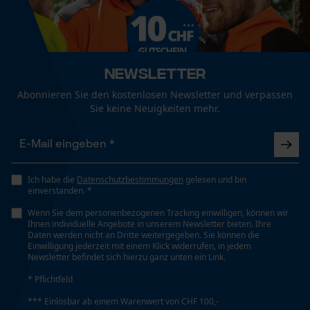
Geschlecht
Funktionale Cookies
Unisex
Newsletter
Jahreszeit
Loop54 Personalization
Abonnieren Sie den kostenlosen Newsletter und verpassen
Ganzjahresartikel
Sie keine Neuigkeiten mehr.
Personalisierte Startseite
Gespeicherter Warenkorb
Optik/Muster
Persönliche Begrüßung
Tricolor
Ich habe die
Datenschutzbestimmungen
gelesen und bin
Geo-IP und User Detection
einverstanden. *
YouTube-Videos
Passform
Wenn Sie dem personenbezogenen Tracking einwilligen, können wir
Ihnen individuelle Angebote in unserem Newsletter bieten. Ihre
Google Maps
Regular Fit
Daten werden nicht an Dritte weitergegeben. Sie können die
Einwilligung jederzeit mit einem Klick widerrufen, in jedem
Kontaktaufnahme per Chat
Newsletter befindet sich hierzu ganz unten ein Link.
Sichtbarkeit
* Pflichtfeld
Reflexstreifen
Marketing Cookies
*** Einlösbar ab einem Warenwert von CHF 100,-