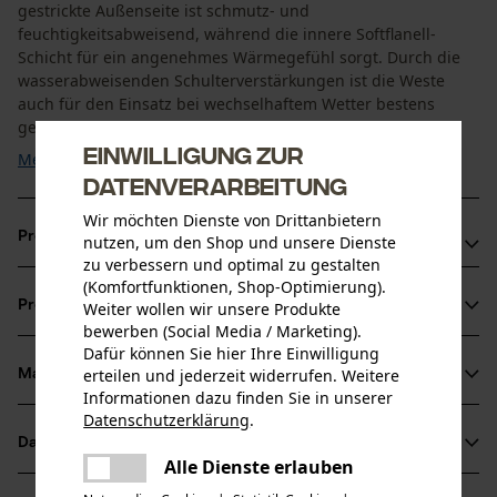
gestrickte Außenseite ist schmutz- und
feuchtigkeitsabweisend, während die innere Softflanell-
Schicht für ein angenehmes Wärmegefühl sorgt. Durch die
wasserabweisenden Schulterverstärkungen ist die Weste
auch für den Einsatz bei wechselhaftem Wetter bestens
geeignet. Das ...
Einwilligung zur
Mehr anzeigen
Datenverarbeitung
Wir möchten Dienste von Drittanbietern
Produktvorteile
nutzen, um den Shop und unsere Dienste
zu verbessern und optimal zu gestalten
(Komfortfunktionen, Shop-Optimierung).
Robustes und schmutzabweisendes Strickgewebe
Produktinformationen
Weiter wollen wir unsere Produkte
Geraute Softflanell-Innenseite für hohen Tragekomfort
bewerben (Social Media / Marketing).
Hoher Kragen und verlängerter Rücken für optimalen
Dafür können Sie hier Ihre Einwilligung
Kälteschutz
erteilen und jederzeit widerrufen. Weitere
Material & Pflege
Produktdetails
Informationen dazu finden Sie in unserer
Datenschutzerklärung
.
teilen
Ärmeltyp
Datenblätter
Material
Es ist ein Fehler aufgetreten. Bitte
Ärmellos
Alle Dienste erlauben
teilen
versuchen Sie es erneut.
Produktsicherheitsdatenblatt (PDF)