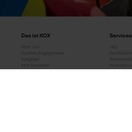
Energie & Leistung
Akku-Kapazitätsanzeige
Nein
Das ist KOX
Services
Powerbank-Funktion
Über uns
FAQ
Nein
Soziales Engagement
Zertifizier
Ratgeber
Retourena
KOX Harvester
Produktrüc
Newsletter-Anmeldung
Modell & Kollektion
Modellname
Land auswählen
Kontakt
Aquatex
Deutschland
France
Kontaktfor
Österreich
Suisse
Bestellfor
Belgique
België
Newsletter
Regulatorische Hinweise
Nederland
Vertrag w
Die Informationen auf dem Produktettiket sind