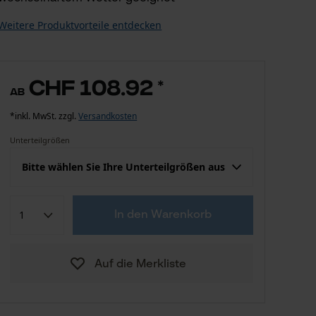
Weitere Produktvorteile entdecken
CHF 108.92
*
ab
*inkl. MwSt. zzgl.
Versandkosten
Unterteilgrößen
Bitte wählen Sie Ihre Unterteilgrößen aus
Konfektion (EU)
Herstellergröße
In den Warenkorb
CHF 108.92
46-48
Auf die Merkliste
CHF 108.92
50-52
CHF 108.92
54-56