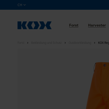
CH
Forst
Harvester
Forst
Bekleidung und Schutz
Outdoorkleidung
KOX Reg