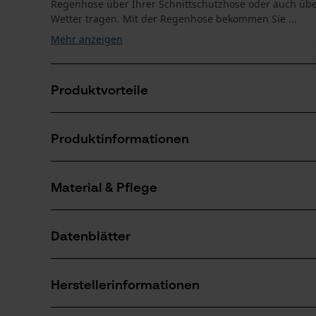
Regenhose über Ihrer Schnittschutzhose oder auch übe
Wetter tragen. Mit der Regenhose bekommen Sie ...
Mehr anzeigen
Produktvorteile
Regenhose aus strapazierfähigem Material gefertigt
Produktinformationen
Signalfarben für gute Sichtbarkeit bei schlechtem W
Seitentaschen mit Doppelfunktion: Normaler Beutel u
Material & Pflege
Produktdetails
Aktivitätstyp
Datenblätter
Arbeiten, Angeln, Campen, Jagen, Wandern,
Material
Warnen
Produktsicherheitsdatenblatt (PDF)
Materialart
Herstellerinformationen
Polyester
Anzahl Teile