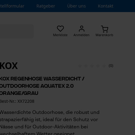
tellformular
Ratgeber
Über uns
Kontakt
Merkliste
Anmelden
Warenkorb
KOX
(0)
KOX Regenhose wasserdicht /
Outdoorhose Aquatex 2.0
Orange/Grau
Best-Nr.: XX72208
Wasserdichte Outdoorhose, die robust und
strapazierfähig ist, ideal für den Schutz vor
Nässe und für Outdoor-Aktivitäten bei
wechselhaftem Wetter geeignet