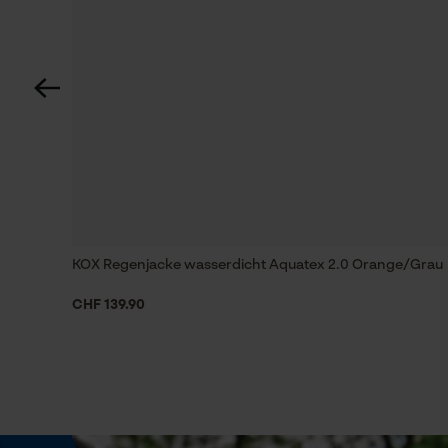
Ganzjahresartikel
Sichtbarkeit
Reflektierende Logos und Applikationen,
Reflexstreifen, Warnfarben
Tragegefühl
KOX Regenjacke wasserdicht Aquatex 2.0 Orange/Grau
Locker
CHF 139.90
Wassersäule
1300 mm