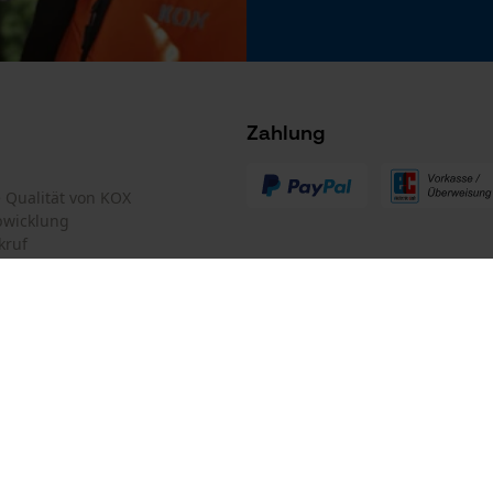
Microsoft Advertising Universal Event
Tracking
Survicate
Akku/Batterie enthalten
Akku/Batterien nicht im Lieferumfang enthalten
Zahlung
te Qualität von KOX
bwicklung
kruf
mular
Oregon Tool GmbH
mular
KOX – Partner in Forst und Garte
Zentrale:
Lise-Meitner-Str. 4
iderrufen
 stets zu befolgen
D-70736 Fellbach