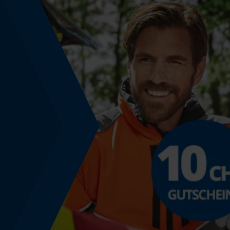
Technische Spezifikationen
Automatische Kettenschmierung
Nein
Häckselfunktion
Nein
Schrägschnitt
Nein
Werkzeugloser Kettenwechsel
Nein