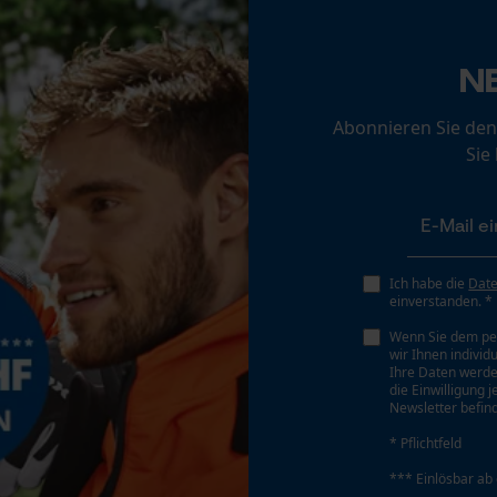
Loop54 Personalization
Personalisierte Startseite
Eigenschaft
N
Modern, Sportlich, Strapazierfähig, Atmungsaktiv,
Gespeicherter Warenkorb
Wasserdicht, Gut Sichtbar
Abonnieren Sie den
Persönliche Begrüßung
Sie
Geo-IP und User Detection
Phasenwender
YouTube-Videos
Nein
Google Maps
Kontaktaufnahme per Chat
Ich habe die
Dat
Werkzeuglose Kettenspannung
einverstanden. *
Nein
Wenn Sie dem pe
wir Ihnen individ
Marketing Cookies
Ihre Daten werde
die Einwilligung 
Newsletter befind
* Pflichtfeld
Google Global Site Tag
*** Einlösbar ab