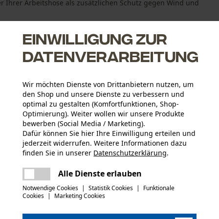
r Ihrer Arbeitshose als zusätzlichen Schutz gegen Wind und
Einwilligung zur
Datenverarbeitung
Wir möchten Dienste von Drittanbietern nutzen, um
den Shop und unsere Dienste zu verbessern und
etter
optimal zu gestalten (Komfortfunktionen, Shop-
nd zusätzlicher Reißverschluss für den praktischen Durchgriff
Optimierung). Weiter wollen wir unsere Produkte
bewerben (Social Media / Marketing).
Dafür können Sie hier Ihre Einwilligung erteilen und
jederzeit widerrufen. Weitere Informationen dazu
finden Sie in unserer
Datenschutzerklärung
.
Altersgruppe
teilen
Erwachsener
Es ist ein Fehler aufgetreten. Bitte
Alle Dienste erlauben
versuchen Sie es erneut.
mail
Notwendige Cookies
|
Statistik Cookies
|
Funktionale
Materialart Innenfutter
Cookies
|
Marketing Cookies
Netz-Futter
Anzahl Taschen