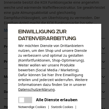
Innenseite besitzt die KOX Funktionsjacke eine angenehm
weiche und wärmende Waffelfleecestruktur. Sie gewährleistet
eine gute Atmungsaktivität und gleichzeitig
Dampfdurchlässigkeit, um Überhitzung zu vermeiden. Der
Elasthan-Anteil macht die KOX Funktionsjacke Iso sehr ...
Mehr anzeigen
Einwilligung zur
Datenverarbeitung
Wir möchten Dienste von Drittanbietern
Produktvorteile
nutzen, um den Shop und unsere Dienste
zu verbessern und optimal zu gestalten
Atmungsaktive Eigenschaften
(Komfortfunktionen, Shop-Optimierung).
Produktinformationen
Angenehm flexibel mit Elasthan Anteil
Weiter wollen wir unsere Produkte
bewerben (Social Media / Marketing).
Praktisches Taschenkonzept
Dafür können Sie hier Ihre Einwilligung
Material & Pflege
erteilen und jederzeit widerrufen. Weitere
Produktdetails
Informationen dazu finden Sie in unserer
Datenschutzerklärung
.
Ärmeltyp
Datenblätter
teilen
Material
Langarm
Es ist ein Fehler aufgetreten. Bitte
Alle Dienste erlauben
Produktsicherheitsdatenblatt (PDF)
teilen
versuchen Sie es erneut.
Materialart
Notwendige Cookies
|
Statistik Cookies
|
Herstellerinformationen