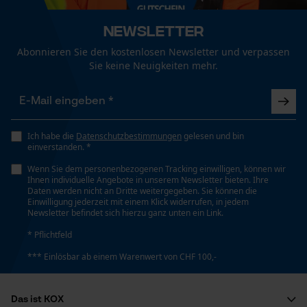
Geschlecht
Folgen Sie den Pflegehinweisen auf dem Etikett.
Unisex
Funktionale Cookies
Newsletter
Abonnieren Sie den kostenlosen Newsletter und verpassen
Sie keine Neuigkeiten mehr.
Jahreszeit
Ganzjahresartikel
Loop54 Personalization
Personalisierte Startseite
Gespeicherter Warenkorb
Optik/Muster
Ich habe die
Datenschutzbestimmungen
gelesen und bin
Zweifarbig
einverstanden. *
Persönliche Begrüßung
Wenn Sie dem personenbezogenen Tracking einwilligen, können wir
Geo-IP und User Detection
Ihnen individuelle Angebote in unserem Newsletter bieten. Ihre
Daten werden nicht an Dritte weitergegeben. Sie können die
YouTube-Videos
Taschentyp
Einwilligung jederzeit mit einem Klick widerrufen, in jedem
Brusttasche, Einschubtaschen,
Newsletter befindet sich hierzu ganz unten ein Link.
Google Maps
Reißverschlusstaschen, Jackentaschen,
* Pflichtfeld
Kontaktaufnahme per Chat
Fronttaschen, Vordertaschen
*** Einlösbar ab einem Warenwert von CHF 100,-
Marketing Cookies
Technische Spezifikationen
Das ist KOX