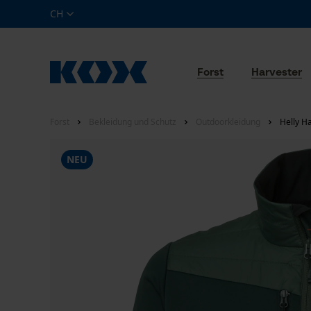
CH
Forst
Harvester
Forst
Bekleidung und Schutz
Outdoorkleidung
Helly H
NEU