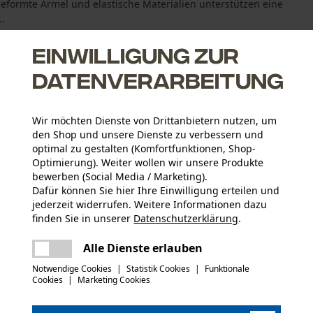
eformte Ärmel und elastische Materialien unterstützen eine
..
Einwilligung zur
Datenverarbeitung
Wir möchten Dienste von Drittanbietern nutzen, um
Wärme
den Shop und unsere Dienste zu verbessern und
optimal zu gestalten (Komfortfunktionen, Shop-
Optimierung). Weiter wollen wir unsere Produkte
bewerben (Social Media / Marketing).
Dafür können Sie hier Ihre Einwilligung erteilen und
jederzeit widerrufen. Weitere Informationen dazu
finden Sie in unserer
Datenschutzerklärung
.
Aktivitätstyp
teilen
Arbeiten
Es ist ein Fehler aufgetreten. Bitte
Alle Dienste erlauben
versuchen Sie es erneut.
mail
Notwendige Cookies
|
Statistik Cookies
|
Funktionale
Materialart Innenfutter
Cookies
|
Marketing Cookies
Polyester-Futter
Anzahl Teile
1 Stk