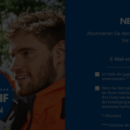
Loop54 Personalization
Personalisierte Startseite
N
Eigenschaft
Wärmend, Bewegungsfreundlich, Leicht,
Gespeicherter Warenkorb
Komfortabel, Schützend, Isolierend, Verstellbare
Abonnieren Sie den
Persönliche Begrüßung
Passform
Sie
Geo-IP und User Detection
YouTube-Videos
Phasenwender
Google Maps
Nein
Kontaktaufnahme per Chat
Ich habe die
Dat
einverstanden. *
Werkzeuglose Kettenspannung
Wenn Sie dem pe
Nein
wir Ihnen individ
Marketing Cookies
Ihre Daten werde
die Einwilligung 
Newsletter befind
* Pflichtfeld
Google Global Site Tag
*** Einlösbar ab