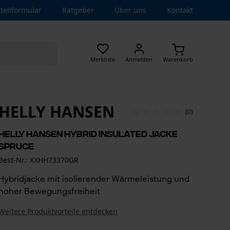
tellformular
Ratgeber
Über uns
Kontakt
Merkliste
Anmelden
Warenkorb
HELLY HANSEN
(0)
Helly Hansen Hybrid Insulated Jacke
Spruce
Best-Nr.: XXHH73370GR
Hybridjacke mit isolierender Wärmeleistung und
hoher Bewegungsfreiheit
Weitere Produktvorteile entdecken