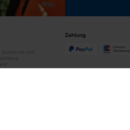
Microsoft Advertising Universal Event
Tracking
Survicate
Akku/Batterie enthalten
Akku/Batterien nicht im Lieferumfang enthalten
Zahlung
te Qualität von KOX
bwicklung
kruf
mular
Oregon Tool GmbH
mular
KOX – Partner in Forst und Garte
Zentrale:
Lise-Meitner-Str. 4
iderrufen
D-70736 Fellbach