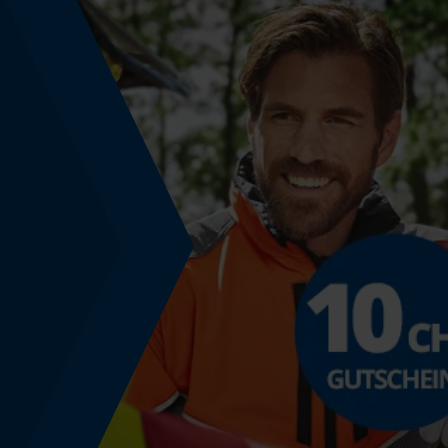
Technische Spezifikationen
Automatische Kettenschmierung
Nein
Häckselfunktion
Nein
Schrägschnitt
Nein
Werkzeugloser Kettenwechsel
Nein