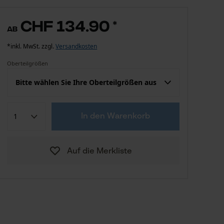
CHF 134.90
*
ab
*inkl. MwSt. zzgl.
Versandkosten
Oberteilgrößen
Bitte wählen Sie Ihre Oberteilgrößen aus
Konfektion (EU)
Herstellergröße
In den Warenkorb
CHF 134.90
S
Auf die Merkliste
CHF 134.90
M
CHF 134.90
L
CHF 134.90
XL