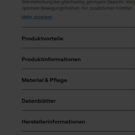
Wärmeleistung bei gleichzeitig geringem Gewicht. Vorg
optimale Bewegungsfreiheit. Für zusätzlichen Komfort .
Mehr anzeigen
Produktvorteile
PrimaLoft® BLACK Eco Isolierung für zuverlässige 
Produktinformationen
YKK®-Frontreißverschluss mit Kinnschutz
Verstellbarer Saum für individuelle Passform
Material & Pflege
Produktdetails
Ärmeltyp
Datenblätter
Langarm
Material
Produktsicherheitsdatenblatt (PDF)
Materialart
Herstellerinformationen
Polyester
Altersgruppe
Erwachsener