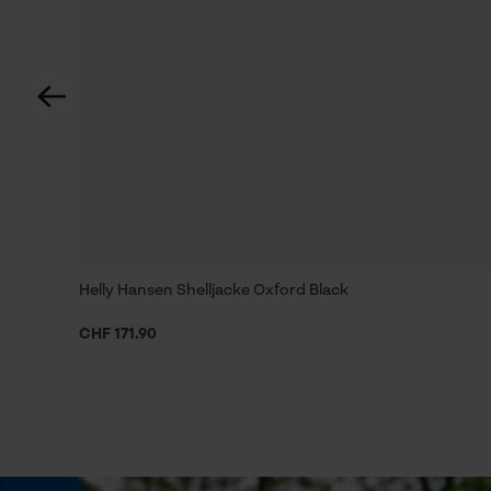
Zweifarbig
Waschen 40 °C
Sichtbarkeit
Reflektierende Logos und Applikationen
Tragegefühl
Kuschelig, Stretchig
Helly Hansen Shelljacke Oxford Black
CHF 171.90
Größe & Maße
Oberteillänge
Verlängerter Rücken