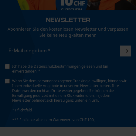
Hängend trocknen
Funktionale Cookies
Passform
Newsletter
Adjustable Fit
Abonnieren Sie den kostenlosen Newsletter und verpassen
Waschen 40 °C
Sie keine Neuigkeiten mehr.
Loop54 Personalization
Sichtbarkeit
Personalisierte Startseite
Reflektierende Logos und Applikationen
Gespeicherter Warenkorb
Pflegehinweise
Folgen Sie den Pflegehinweisen auf dem Etikett., Mit
Persönliche Begrüßung
Ich habe die
Datenschutzbestimmungen
gelesen und bin
einverstanden. *
Taschentyp
ähnlichen Farben waschen
Geo-IP und User Detection
Reißverschlusstaschen, Brusttasche, Seitentaschen,
Wenn Sie dem personenbezogenen Tracking einwilligen, können wir
YouTube-Videos
Ihnen individuelle Angebote in unserem Newsletter bieten. Ihre
Innentaschen
Daten werden nicht an Dritte weitergegeben. Sie können die
Google Maps
Einwilligung jederzeit mit einem Klick widerrufen, in jedem
Newsletter befindet sich hierzu ganz unten ein Link.
Kontaktaufnahme per Chat
Tragegefühl
* Pflichtfeld
Kuschelig, Stretchig
*** Einlösbar ab einem Warenwert von CHF 100,-
Marketing Cookies