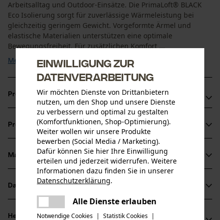
Arbeitsalltag und Outdoor-Einsätze. Die PrimaLoft® BLACK
Eco Isolierung sorgt für zuverlässige Wärmeleistung bei
gleichzeitig geringem Gewicht. Vorgeformte Ärmel und
elastische Materialien unterstützen eine optimale
Bewegungsfreiheit. Für zusätzlichen Komfort ...
Mehr anzeigen
Einwilligung zur
Datenverarbeitung
Wir möchten Dienste von Drittanbietern
Produktvorteile
nutzen, um den Shop und unsere Dienste
zu verbessern und optimal zu gestalten
PrimaLoft® BLACK Eco Isolierung für zuverlässige Wärme
(Komfortfunktionen, Shop-Optimierung).
Produktinformationen
YKK®-Frontreißverschluss mit Kinnschutz
Weiter wollen wir unsere Produkte
bewerben (Social Media / Marketing).
Verstellbarer Saum für individuelle Passform
Dafür können Sie hier Ihre Einwilligung
Material & Pflege
erteilen und jederzeit widerrufen. Weitere
Produktdetails
Informationen dazu finden Sie in unserer
Datenschutzerklärung
.
Ärmeltyp
Datenblätter
teilen
Material
Langarm
Es ist ein Fehler aufgetreten. Bitte
Alle Dienste erlauben
Produktsicherheitsdatenblatt (PDF)
teilen
versuchen Sie es erneut.
Materialart
Notwendige Cookies
|
Statistik Cookies
|
Herstellerinformationen