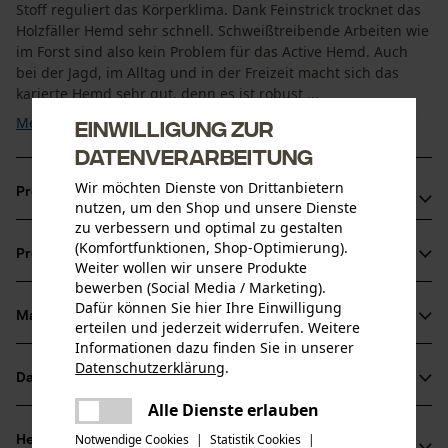
Stoff reguliert das Körperklima. Dank Feinstrick trocknet das
Holzfäller Hemd sehr schnell. Schweißtreibende Arbeiten wie
im Forst sind also kein Problem für das Active Hemd. Auch
bei der Jagd, im Alltag und in der Freizeit macht sich das
karierte Hemd sehr gut, denn es ist robust ...
Mehr anzeigen
Einwilligung zur
Datenverarbeitung
Wir möchten Dienste von Drittanbietern
Produktvorteile
nutzen, um den Shop und unsere Dienste
zu verbessern und optimal zu gestalten
Angenehm kühles und leichtes Tragegefühl
(Komfortfunktionen, Shop-Optimierung).
Produktinformationen
Robust verarbeitet
Weiter wollen wir unsere Produkte
bewerben (Social Media / Marketing).
Bügelfrei und pflegeleicht
Dafür können Sie hier Ihre Einwilligung
Material & Pflege
erteilen und jederzeit widerrufen. Weitere
Produktdetails
Informationen dazu finden Sie in unserer
Datenschutzerklärung
.
Ärmeltyp
Datenblätter
teilen
Material
Langarm
Es ist ein Fehler aufgetreten. Bitte
Alle Dienste erlauben
Produktsicherheitsdatenblatt (PDF)
teilen
versuchen Sie es erneut.
Hauptmaterial
Notwendige Cookies
|
Statistik Cookies
|
Herstellerinformationen