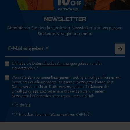
Unisex
Funktionale Cookies
Newsletter
Jahreszeit
Abonnieren Sie den kostenlosen Newsletter und verpassen
Ganzjahresartikel
Sie keine Neuigkeiten mehr.
Loop54 Personalization
Personalisierte Startseite
Optik/Muster
Gespeicherter Warenkorb
Tricolor, Kariert
Persönliche Begrüßung
Ich habe die
Datenschutzbestimmungen
gelesen und bin
einverstanden. *
Geo-IP und User Detection
Taschentyp
Wenn Sie dem personenbezogenen Tracking einwilligen, können wir
YouTube-Videos
Brusttasche
Ihnen individuelle Angebote in unserem Newsletter bieten. Ihre
Daten werden nicht an Dritte weitergegeben. Sie können die
Google Maps
Einwilligung jederzeit mit einem Klick widerrufen, in jedem
Newsletter befindet sich hierzu ganz unten ein Link.
Kontaktaufnahme per Chat
Tragegefühl
* Pflichtfeld
Bequem, Leicht
*** Einlösbar ab einem Warenwert von CHF 100,-
Marketing Cookies
Wetterlage