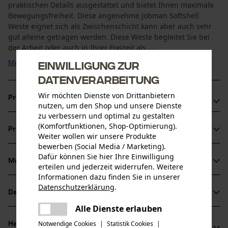
praktischen Details ausgestattet und bietet Ihnen maximale
Bewegungsfreiheit. Diese angenehme Jobman Softshell
Weste eignet sich als Zwischenschicht kann aber auch sehr
gut alleine getragen werden. Diese Weste begleitet Sie bei
der Arbeit oder auch in Ihrer Freizeit als ...
Mehr anzeigen
Einwilligung zur
Datenverarbeitung
Wir möchten Dienste von Drittanbietern
Produktvorteile
nutzen, um den Shop und unsere Dienste
zu verbessern und optimal zu gestalten
Wasserabweisendes und leichtes Softshell-Material
(Komfortfunktionen, Shop-Optimierung).
Produktinformationen
Brusttasche mit Ausweiskartenfach
Weiter wollen wir unsere Produkte
bewerben (Social Media / Marketing).
Geräumige Fronttaschen mit Reißverschluss
Dafür können Sie hier Ihre Einwilligung
Material & Pflege
erteilen und jederzeit widerrufen. Weitere
Produktdetails
Informationen dazu finden Sie in unserer
Datenschutzerklärung
.
Ärmeltyp
Datenblätter
teilen
Material
Ärmellos
Es ist ein Fehler aufgetreten. Bitte
Alle Dienste erlauben
Produktsicherheitsdatenblatt (PDF)
teilen
versuchen Sie es erneut.
Materialart
Notwendige Cookies
|
Statistik Cookies
|
Herstellerinformationen