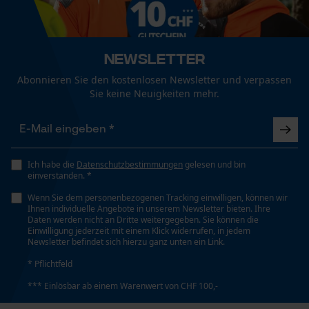
Unisex
Funktionale Cookies
Jahreszeit
Newsletter
Ganzjahresartikel
Abonnieren Sie den kostenlosen Newsletter und verpassen
Loop54 Personalization
Sie keine Neuigkeiten mehr.
Personalisierte Startseite
Optik/Muster
Gespeicherter Warenkorb
Unifarben
Persönliche Begrüßung
Ich habe die
Datenschutzbestimmungen
gelesen und bin
Geo-IP und User Detection
einverstanden. *
Passform
YouTube-Videos
Active Fit
Wenn Sie dem personenbezogenen Tracking einwilligen, können wir
Ihnen individuelle Angebote in unserem Newsletter bieten. Ihre
Google Maps
Daten werden nicht an Dritte weitergegeben. Sie können die
Einwilligung jederzeit mit einem Klick widerrufen, in jedem
Kontaktaufnahme per Chat
Newsletter befindet sich hierzu ganz unten ein Link.
Taschentyp
Brusttasche, Fronttaschen, Jackentaschen,
* Pflichtfeld
Pattentasche, Reißverschlusstaschen, Seitentaschen,
*** Einlösbar ab einem Warenwert von CHF 100,-
Vordertaschen, Napoleontasche
Marketing Cookies