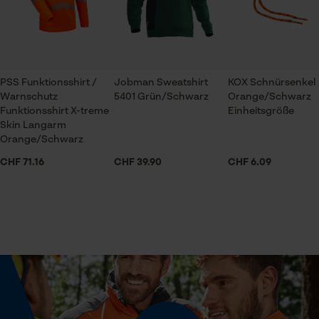
Applikationen
Prüfung setzen von Cookies
Logo-Aufnäher
Session ID
Speichern der Auswahl zur
Datenverarbeitung
PSS Funktionsshirt /
Jobman Sweatshirt
KOX Schnürsenkel
Armabschluss
Warnschutz
5401 Grün/Schwarz
Orange/Schwarz
Econda Tag Manager
Elastische Bündchen
Funktionsshirt X-treme
Einheitsgröße
Skin Langarm
Orange/Schwarz
Ausschnitt Kragen
Statistik Cookies
CHF 71.16
CHF 39.90
CHF 6.09
Stehkragen
Branche
Outdoor, Handwerk, Landwirtschaft, Logistik und
Econda Analytics
Transportwesen
Mouseflow Web Analytics Tool
Fact-Finder Tracking
Geschlecht