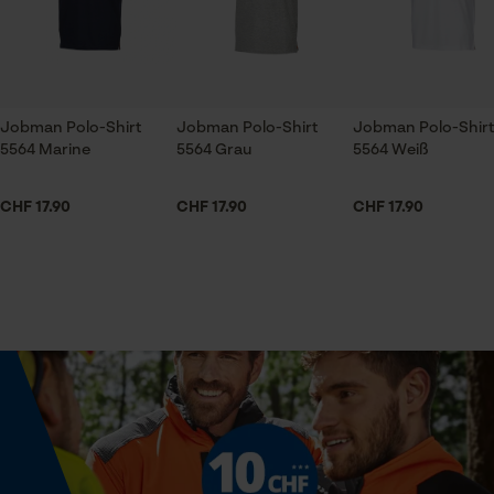
Preisleistungsverhältnis stimmt Klasse Schnitt.
Ausschnitt Kragen
Prüfung setzen von Cookies
Polokragen
Session ID
Speichern der Auswahl zur
Datenverarbeitung
Jobman Polo-Shirt
Jobman Polo-Shirt
Jobman Polo-Shirt
Geschlecht
5564 Marine
5564 Grau
5564 Weiß
Econda Tag Manager
Unisex
CHF 17.90
CHF 17.90
CHF 17.90
Jahreszeit
Statistik Cookies
Frühjahr/Sommer
Optik/Muster
Unifarben
Econda Analytics
Mouseflow Web Analytics Tool
Fact-Finder Tracking
Passform
Regular Fit