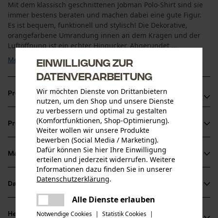
Mit dem klassisch geschnittenen Jobman Polo-Shirt sind sie
immer bestens beraten und machen dabei eine gute Figur.
Es ist bequem, funktionell und stylisch! Die Dekorative,
orangefarbene Umrandung innen an dem Kragen und der
Luftöffnung ist ein echter Hingucker. Abgerundet ...
Mehr anzeigen
Einwilligung zur
Datenverarbeitung
Wir möchten Dienste von Drittanbietern
Produktvorteile
nutzen, um den Shop und unsere Dienste
zu verbessern und optimal zu gestalten
Klassisch mit Verschluss aus drei Ton-in-Ton-Knöpfen
(Komfortfunktionen, Shop-Optimierung).
Produktinformationen
Luftöffnung am Bund
Weiter wollen wir unsere Produkte
bewerben (Social Media / Marketing).
Angenehmer und reibungslose Tragekomfort
Dafür können Sie hier Ihre Einwilligung
Material & Pflege
erteilen und jederzeit widerrufen. Weitere
Produktdetails
Informationen dazu finden Sie in unserer
Datenschutzerklärung
.
Ärmeltyp
Datenblätter
teilen
Material
Kurzarm
Es ist ein Fehler aufgetreten. Bitte
Alle Dienste erlauben
Produktsicherheitsdatenblatt (PDF)
teilen
versuchen Sie es erneut.
Materialart
Notwendige Cookies
|
Statistik Cookies
|
Herstellerinformationen