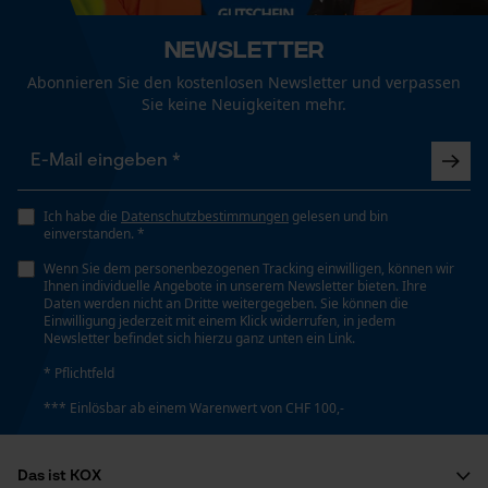
Funktionale Cookies
Newsletter
Taschentyp
Ohne Taschen
Abonnieren Sie den kostenlosen Newsletter und verpassen
Sie keine Neuigkeiten mehr.
Loop54 Personalization
Tragegefühl
Personalisierte Startseite
Bequem
Gespeicherter Warenkorb
Ich habe die
Datenschutzbestimmungen
gelesen und bin
einverstanden. *
Persönliche Begrüßung
Wasserbeständigkeit
Wenn Sie dem personenbezogenen Tracking einwilligen, können wir
Geo-IP und User Detection
Nicht wasserbeständig
Ihnen individuelle Angebote in unserem Newsletter bieten. Ihre
Daten werden nicht an Dritte weitergegeben. Sie können die
YouTube-Videos
Einwilligung jederzeit mit einem Klick widerrufen, in jedem
Newsletter befindet sich hierzu ganz unten ein Link.
Google Maps
Wetterlage
* Pflichtfeld
Kontaktaufnahme per Chat
Heiter und mild, Warm und trocken
*** Einlösbar ab einem Warenwert von CHF 100,-
Marketing Cookies
Größe & Maße
Das ist KOX