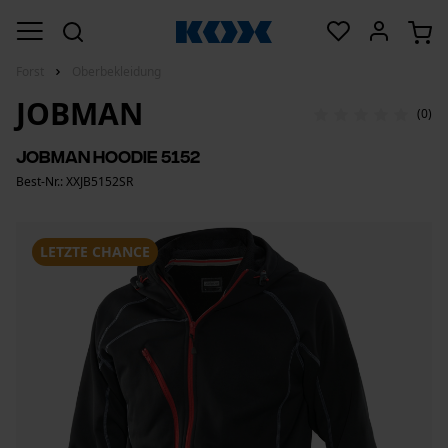
Forst
Oberbekleidung
JOBMAN
(0)
Jobman Hoodie 5152
Best-Nr.: XXJB5152SR
LETZTE CHANCE