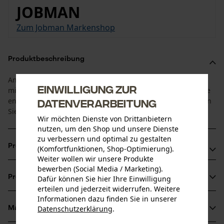
JOBMAN
Zum Jobman Markenshop
Produktbeschreibung
Angenehm leichter Hoodie aus weichem Funktionsmaterial
Einwilligung zur
mit Fleecefutter. Auch für Damen geeignet. Bestellen Sie die
entsprechende Herrengröße, eine Umrechnungshilfe finden
Datenverarbeitung
Sie in unseren Größentabellen.
Wir möchten Dienste von Drittanbietern
nutzen, um den Shop und unsere Dienste
zu verbessern und optimal zu gestalten
Produktvorteile
(Komfortfunktionen, Shop-Optimierung).
Weiter wollen wir unsere Produkte
bewerben (Social Media / Marketing).
Weiches Innenfutter aus Fleece
Produktinformationen
Dafür können Sie hier Ihre Einwilligung
Hohe Bewegungsfreiheit
erteilen und jederzeit widerrufen. Weitere
Kapuze und Bund mit Kordelzug verstellbar
Informationen dazu finden Sie in unserer
Datenschutzerklärung
.
Material & Pflege
Produktdetails
teilen