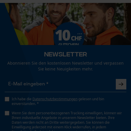
Fact-Finder Tracking
Landwirtschaft
Geschlecht
Funktionale Cookies
Unisex
Loop54 Personalization
Jahreszeit
Newsletter
Ganzjahresartikel
Personalisierte Startseite
Abonnieren Sie den kostenlosen Newsletter und verpassen
Sie keine Neuigkeiten mehr.
Gespeicherter Warenkorb
Persönliche Begrüßung
Optik/Muster
Tricolor
Geo-IP und User Detection
YouTube-Videos
Ich habe die
Datenschutzbestimmungen
gelesen und bin
einverstanden. *
Passform
Google Maps
Ergonomic Fit
Wenn Sie dem personenbezogenen Tracking einwilligen, können wir
Kontaktaufnahme per Chat
Ihnen individuelle Angebote in unserem Newsletter bieten. Ihre
Daten werden nicht an Dritte weitergegeben. Sie können die
Einwilligung jederzeit mit einem Klick widerrufen, in jedem