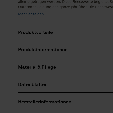
alleine getragen werden. Diese Fleeceweste begleitet Sie
Outdoorbekleidung das ganze Jahr über. Die Fleeceweste 
Mehr anzeigen
Produktvorteile
Geräumige Vordertaschen mit Reißverschluss
Produktinformationen
Dehnbänder an den Armen und unten
YKK Frontreißverschluss, für beste Qualität
Material & Pflege
Produktdetails
Ärmeltyp
Datenblätter
Ärmellos
Material
Produktsicherheitsdatenblatt (PDF)
Materialart
Herstellerinformationen
Fleece
Altersgruppe
Erwachsener