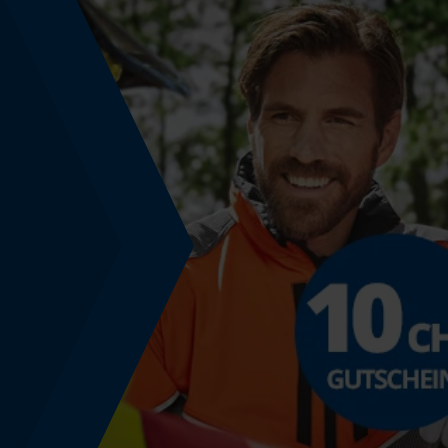
Technische Spezifikationen
Automatische Kettenschmierung
Nein
Häckselfunktion
Nein
Schrägschnitt
Nein
Werkzeugloser Kettenwechsel
Nein