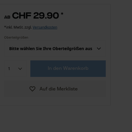
CHF 29.90
*
ab
*inkl. MwSt. zzgl.
Versandkosten
Oberteilgrößen
Bitte wählen Sie Ihre Oberteilgrößen aus
Konfektion (EU)
Herstellergröße
In den Warenkorb
CHF 29.90
S
Auf die Merkliste
CHF 29.90
M
CHF 29.90
L
CHF 29.90
XL