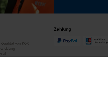
Microsoft Advertising Universal Event
Tracking
Survicate
Akku/Batterie enthalten
Akku/Batterien nicht im Lieferumfang enthalten
Zahlung
te Qualität von KOX
bwicklung
kruf
mular
Oregon Tool GmbH
mular
KOX – Partner in Forst und Garte
Zentrale:
Lise-Meitner-Str. 4
iderrufen
D-70736 Fellbach