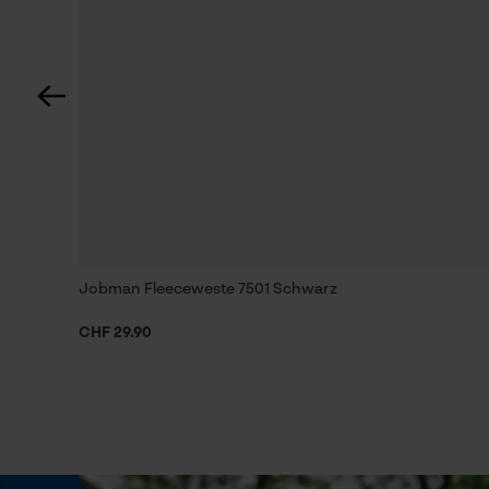
Passform
Active Fit
Tragegefühl
Bequem, Kuschelig, Weich, Lässig
Wetterlage
Bewölkt und kühl
Jobman Fleeceweste 7501 Schwarz
CHF 29.90
Größe & Maße
Oberteillänge
Normal