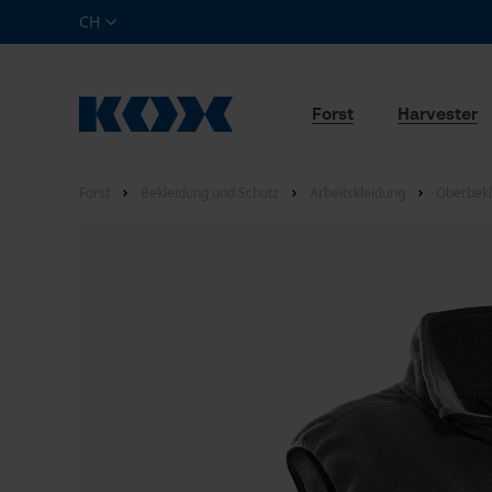
CH
Forst
Harvester
Forst
Bekleidung und Schutz
Arbeitskleidung
Oberbekl