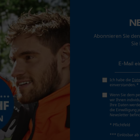
Loop54 Personalization
Personalisierte Startseite
Eigenschaft
N
Wärmend, Kombinierbar, Geräumig, Dehnbar,
Gespeicherter Warenkorb
Weich, Bequem, Langlebig, Strapazierfähig,
Abonnieren Sie den
Persönliche Begrüßung
Pflegeleicht, Hochwertig
Sie
Geo-IP und User Detection
YouTube-Videos
Phasenwender
Google Maps
Nein
Kontaktaufnahme per Chat
Ich habe die
Dat
einverstanden. *
Werkzeuglose Kettenspannung
Wenn Sie dem pe
Nein
wir Ihnen individ
Marketing Cookies
Ihre Daten werde
die Einwilligung 
Newsletter befind
* Pflichtfeld
Google Global Site Tag
*** Einlösbar ab