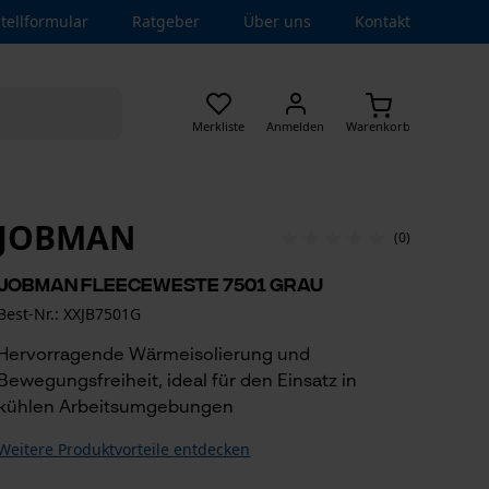
tellformular
Ratgeber
Über uns
Kontakt
Merkliste
Anmelden
Warenkorb
JOBMAN
(0)
Jobman Fleeceweste 7501 Grau
Best-Nr.: XXJB7501G
Hervorragende Wärmeisolierung und
Bewegungsfreiheit, ideal für den Einsatz in
kühlen Arbeitsumgebungen
Weitere Produktvorteile entdecken