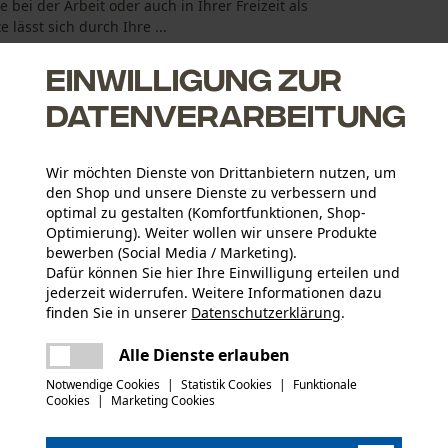
 bei der Arbeit oder auch in Ihrer Freizeit als
lässt sich durch Ihre ...
Einwilligung zur
Datenverarbeitung
Wir möchten Dienste von Drittanbietern nutzen, um
den Shop und unsere Dienste zu verbessern und
optimal zu gestalten (Komfortfunktionen, Shop-
Optimierung). Weiter wollen wir unsere Produkte
bewerben (Social Media / Marketing).
Dafür können Sie hier Ihre Einwilligung erteilen und
jederzeit widerrufen. Weitere Informationen dazu
finden Sie in unserer
Datenschutzerklärung
.
Aktivitätstyp
teilen
Arbeiten, Angeln, Jagen, Campen, Wandern
Es ist ein Fehler aufgetreten. Bitte
Alle Dienste erlauben
versuchen Sie es erneut.
mail
Notwendige Cookies
|
Statistik Cookies
|
Funktionale
Hauptmaterial
Cookies
|
Marketing Cookies
Synthetik
Anzahl Teile
1 Stk