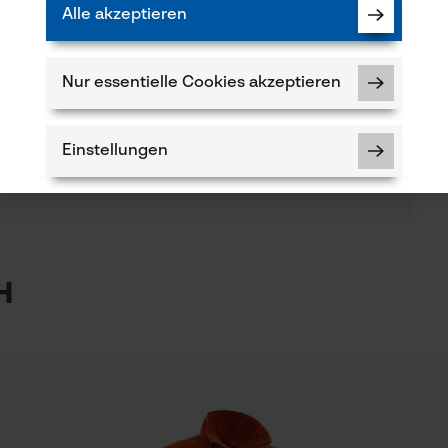
Alle akzeptieren
(7)
Anzahl Vordertaschen
2 Stk
Nur essentielle Cookies akzeptieren
Produkt weiterempfehlen
Armabschluss
Einstellungen
Verfügung!
kt haben oder Mängel feststellen, können Sie sich
Daumenloch-Bündchen
-Mail an info-ch@kox.eu an uns wenden.
5
Branche
Outdoor, Landwirtschaft, Handwerk, Garten- und
Notwendige Cookies
h
Landschaftsbau
Jahreszeit
Ganzjahresartikel
Prüfung setzen von Cookies
Session ID