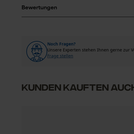
Jobman Texet AB
Bewertungen
BOX 42
Materialzusammensetzung
74521 Enköping, Schweden
100% Polyester
Anzahl Taschen
Mail: -
2 Stk
Web: www.jobman.se
5.0
(7)
Tel: -
Pflege
Noch Fragen?
Applikationen
Nach Anzahl der Sterne filtern
Unsere Experten stehen Ihnen gerne zur 
Logo-Aufnäher
Sollten Sie Fragen oder Probleme mit dem Produ
Pflegehinweise
Frage stellen
gerne telefonisch unter 044 283 6116 oder per E
Folgen Sie den Pflegehinweisen auf dem Etikett.
1
2
3
4
Ausschnitt Kragen
Stehkragen
Kunden kauften auc
jacke
Geschlecht
super passt
Unisex