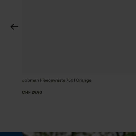
Optik/Muster
top-jacke!
Unifarben
ich habe schon die zweite jacke und werde au
super warme und wind und wetterfeste jacke 
ganz abzusehen!
Taschentyp
Vordertaschen, Seitentaschen,
Reißverschlusstaschen, Jackentaschen
Fleecejacke
Top, echt warm und angenehm zu tragen. 
Wasserbeständigkeit
Nicht wasserbeständig
Jobman Fleeceweste 7501 Orange
Weitere Bewertungen anzeigen
CHF 29.90
Größe & Maße
Oberteillänge
Normal