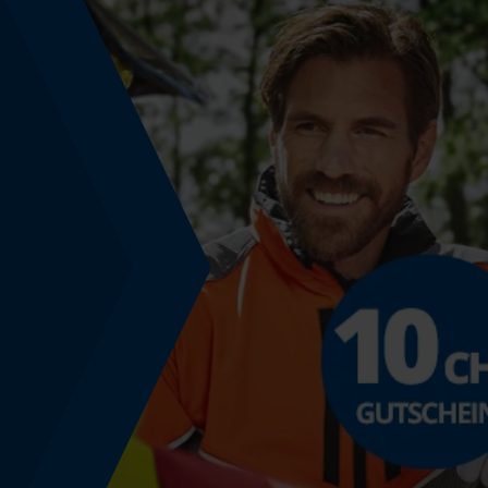
Technische Spezifikationen
Automatische Kettenschmierung
Nein
Häckselfunktion
Nein
Schrägschnitt
Nein
Werkzeugloser Kettenwechsel
Nein
Energie & Leistung