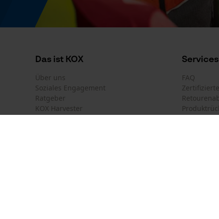
Akku-Kapazitätsanzeige
Nein
Das ist KOX
Services
Powerbank-Funktion
Nein
Über uns
FAQ
Soziales Engagement
Zertifizier
Ratgeber
Retourena
KOX Harvester
Produktrüc
Verwendungszweck
Newsletter-Anmeldung
Anlass
Casualwear, Outdoorwear, Workwear
Land auswählen
Kontakt
Deutschland
France
Kontaktfor
Österreich
Suisse
Bestellfor
Modell & Kollektion
Belgique
België
Newsletter
Nederland
Modellname
Vertrag w
5501