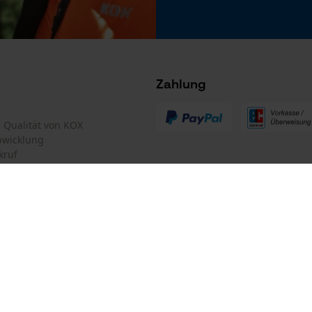
Microsoft Advertising Universal Event
Tracking
Akku/Batterie enthalten
Survicate
Akku/Batterien nicht im Lieferumfang enthalten
Zahlung
te Qualität von KOX
bwicklung
kruf
mular
Oregon Tool GmbH
mular
KOX – Partner in Forst und Garte
Zentrale:
Lise-Meitner-Str. 4
iderrufen
D-70736 Fellbach