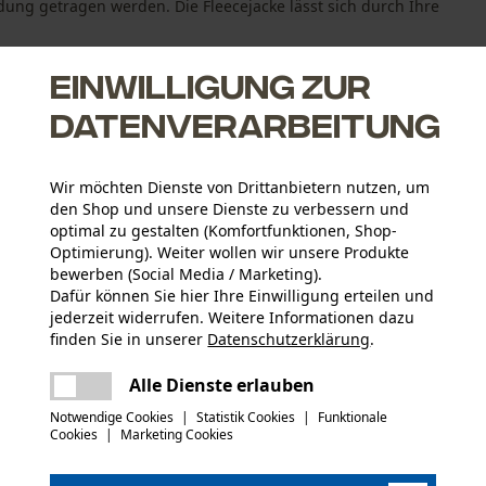
idung getragen werden. Die Fleecejacke lässt sich durch Ihre
Einwilligung zur
Datenverarbeitung
Wir möchten Dienste von Drittanbietern nutzen, um
den Shop und unsere Dienste zu verbessern und
er Arbeit
optimal zu gestalten (Komfortfunktionen, Shop-
Optimierung). Weiter wollen wir unsere Produkte
bewerben (Social Media / Marketing).
Dafür können Sie hier Ihre Einwilligung erteilen und
jederzeit widerrufen. Weitere Informationen dazu
finden Sie in unserer
Datenschutzerklärung
.
Aktivitätstyp
teilen
Arbeiten, Angeln, Jagen, Campen, Wandern
Es ist ein Fehler aufgetreten. Bitte
Alle Dienste erlauben
versuchen Sie es erneut.
mail
Notwendige Cookies
|
Statistik Cookies
|
Funktionale
Hauptmaterial
Cookies
|
Marketing Cookies
Synthetik
Anzahl Teile
1 Stk