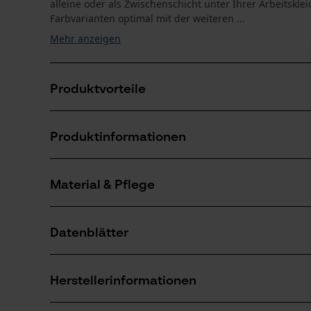
alleine oder als Zwischenschicht unter Ihrer Arbeitskle
Farbvarianten optimal mit der weiteren ...
Mehr anzeigen
Produktvorteile
Geräumige Vordertaschen mit Reißverschluss
Produktinformationen
Daumenschlaufen gegen verrutschen der Ärmel bei d
YKK Frontreißverschluss, für beste Qualität
Material & Pflege
Produktdetails
Ärmeltyp
Datenblätter
Langarm
Material
Produktsicherheitsdatenblatt (PDF)
Materialart
Herstellerinformationen
Fleece
Altersgruppe
Erwachsener