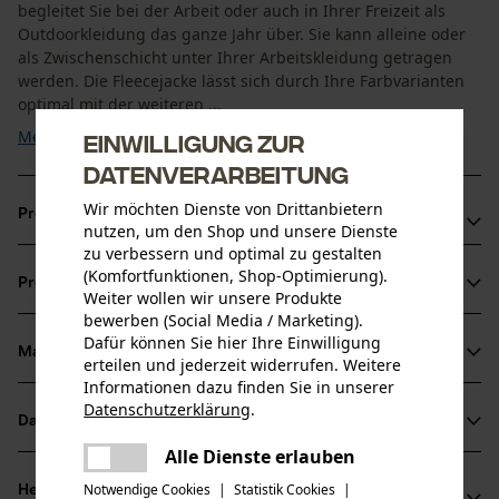
begleitet Sie bei der Arbeit oder auch in Ihrer Freizeit als
Outdoorkleidung das ganze Jahr über. Sie kann alleine oder
als Zwischenschicht unter Ihrer Arbeitskleidung getragen
werden. Die Fleecejacke lässt sich durch Ihre Farbvarianten
optimal mit der weiteren ...
Mehr anzeigen
Einwilligung zur
Datenverarbeitung
Wir möchten Dienste von Drittanbietern
Produktvorteile
nutzen, um den Shop und unsere Dienste
zu verbessern und optimal zu gestalten
Geräumige Vordertaschen mit Reißverschluss
(Komfortfunktionen, Shop-Optimierung).
Produktinformationen
Daumenschlaufen gegen verrutschen der Ärmel bei der
Weiter wollen wir unsere Produkte
bewerben (Social Media / Marketing).
Arbeit
Dafür können Sie hier Ihre Einwilligung
YKK Frontreißverschluss, für beste Qualität
Material & Pflege
erteilen und jederzeit widerrufen. Weitere
Produktdetails
Informationen dazu finden Sie in unserer
Datenschutzerklärung
.
Ärmeltyp
Datenblätter
teilen
Material
Langarm
Es ist ein Fehler aufgetreten. Bitte
Alle Dienste erlauben
Produktsicherheitsdatenblatt (PDF)
teilen
versuchen Sie es erneut.
Materialart
Notwendige Cookies
|
Statistik Cookies
|
Herstellerinformationen