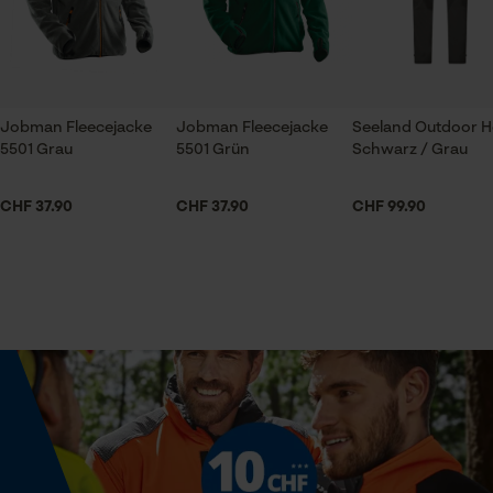
Applikationen
Prüfung setzen von Cookies
Logo-Aufnäher
Session ID
Speichern der Auswahl zur
Datenverarbeitung
Jobman Fleecejacke
Jobman Fleecejacke
Seeland Outdoor 
Armabschluss
5501 Grau
5501 Grün
Schwarz / Grau
Econda Tag Manager
Daumenloch-Bündchen
CHF 37.90
CHF 37.90
CHF 99.90
Ausschnitt Kragen
Statistik Cookies
Stehkragen
Branche
Outdoor, Landwirtschaft, Handwerk, Garten- und
Econda Analytics
Landschaftsbau
Mouseflow Web Analytics Tool
Fact-Finder Tracking
Geschlecht