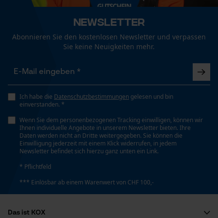
Unisex
Funktionale Cookies
Newsletter
Abonnieren Sie den kostenlosen Newsletter und verpassen
Jahreszeit
Sie keine Neuigkeiten mehr.
Ganzjahresartikel
Loop54 Personalization
Personalisierte Startseite
Optik/Muster
Gespeicherter Warenkorb
Unifarben
Ich habe die
Datenschutzbestimmungen
gelesen und bin
einverstanden. *
Persönliche Begrüßung
Wenn Sie dem personenbezogenen Tracking einwilligen, können wir
Geo-IP und User Detection
Passform
Ihnen individuelle Angebote in unserem Newsletter bieten. Ihre
Daten werden nicht an Dritte weitergegeben. Sie können die
YouTube-Videos
Active Fit
Einwilligung jederzeit mit einem Klick widerrufen, in jedem
Newsletter befindet sich hierzu ganz unten ein Link.
Google Maps
* Pflichtfeld
Kontaktaufnahme per Chat
Taschentyp
*** Einlösbar ab einem Warenwert von CHF 100,-
Vordertaschen, Seitentaschen,
Reißverschlusstaschen, Jackentaschen
Marketing Cookies
Das ist KOX