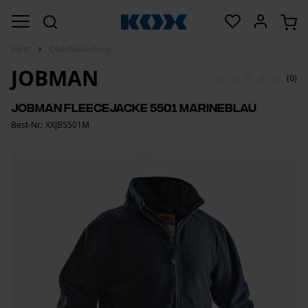
Forst
Oberbekleidung
JOBMAN
(0)
Jobman Fleecejacke 5501 Marineblau
Best-Nr.: XXJB5501M