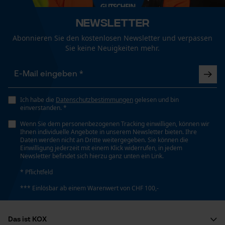
Unisex
Funktionale Cookies
Newsletter
Abonnieren Sie den kostenlosen Newsletter und verpassen
Jahreszeit
Sie keine Neuigkeiten mehr.
Ganzjahresartikel
Loop54 Personalization
Personalisierte Startseite
Optik/Muster
Gespeicherter Warenkorb
Unifarben
Ich habe die
Datenschutzbestimmungen
gelesen und bin
einverstanden. *
Persönliche Begrüßung
Wenn Sie dem personenbezogenen Tracking einwilligen, können wir
Geo-IP und User Detection
Passform
Ihnen individuelle Angebote in unserem Newsletter bieten. Ihre
Daten werden nicht an Dritte weitergegeben. Sie können die
YouTube-Videos
Active Fit
Einwilligung jederzeit mit einem Klick widerrufen, in jedem
Newsletter befindet sich hierzu ganz unten ein Link.
Google Maps
* Pflichtfeld
Kontaktaufnahme per Chat
Taschentyp
*** Einlösbar ab einem Warenwert von CHF 100,-
Vordertaschen, Seitentaschen,
Reißverschlusstaschen, Jackentaschen
Marketing Cookies
Das ist KOX