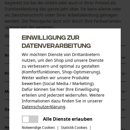
begleitet Sie bei der Arbeit oder auch in Ihrer Freizeit als
Outdoorkleidung das ganze Jahr über. Sie kann alleine oder
als Zwischenschicht unter Ihrer Arbeitskleidung getragen
werden. Die Fleecejacke lässt sich durch Ihre Farbvarianten
optimal mit der weiteren ...
Mehr anzeigen
Einwilligung zur
Datenverarbeitung
Wir möchten Dienste von Drittanbietern
Produktvorteile
nutzen, um den Shop und unsere Dienste
zu verbessern und optimal zu gestalten
Geräumige Vordertaschen mit Reißverschluss
(Komfortfunktionen, Shop-Optimierung).
Produktinformationen
Daumenschlaufen gegen verrutschen der Ärmel bei der
Weiter wollen wir unsere Produkte
bewerben (Social Media / Marketing).
Arbeit
Dafür können Sie hier Ihre Einwilligung
YKK Frontreißverschluss, für beste Qualität
Material & Pflege
erteilen und jederzeit widerrufen. Weitere
Produktdetails
Informationen dazu finden Sie in unserer
Datenschutzerklärung
.
Ärmeltyp
Datenblätter
teilen
Material
Langarm
Es ist ein Fehler aufgetreten. Bitte
Alle Dienste erlauben
Produktsicherheitsdatenblatt (PDF)
teilen
versuchen Sie es erneut.
Materialart
Notwendige Cookies
|
Statistik Cookies
|
Herstellerinformationen