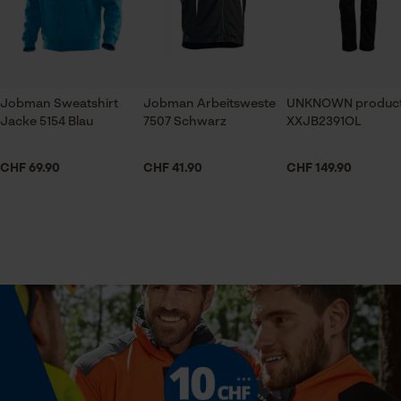
Applikationen
Prüfung setzen von Cookies
Logo-Aufnäher
Session ID
Speichern der Auswahl zur
Datenverarbeitung
Jobman Sweatshirt
Jobman Arbeitsweste
UNKNOWN produc
Armabschluss
Jacke 5154 Blau
7507 Schwarz
XXJB2391OL
Econda Tag Manager
Daumenloch-Bündchen
CHF 69.90
CHF 41.90
CHF 149.90
Ausschnitt Kragen
Statistik Cookies
Stehkragen
Branche
Outdoor, Landwirtschaft, Handwerk, Garten- und
Econda Analytics
Landschaftsbau
Mouseflow Web Analytics Tool
Fact-Finder Tracking
Geschlecht