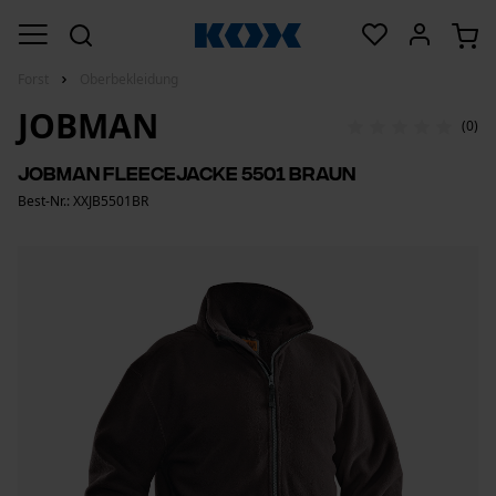
Forst
Oberbekleidung
JOBMAN
(0)
Jobman Fleecejacke 5501 Braun
Best-Nr.: XXJB5501BR