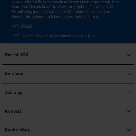
Ihnen individuelle Angebote in unserem Newsletter bieten. Ihre
Daten werden nicht an Dritte weitergegeben. Sie können die
Sichtbarkeit
Einwilligung jederzeit mit einem Klick widerrufen, in jedem
reflektierende Flächen, Reflexstreifen
Newsletter befindet sich hierzu ganz unten ein Link.
Marketing Cookies
* Pflichtfeld
*** Einlösbar ab einem Warenwert von CHF 100,-
Taschentyp
Brusttasche, Fronttaschen, Jackentaschen,
Pattentasche, Reißverschlusstaschen, Seitentaschen,
Google Global Site Tag
Das ist KOX
Vordertaschen
Microsoft Advertising Universal
Event Tracking
Über uns
Soziales Engagement
Services
Survicate
Tragegefühl
Ratgeber
FAQ
Bequem
KOX Harvester
Zertifizierte Qualität von KOX
Newsletter-Anmeldung
Zahlung
Retourenabwicklung
Produktrückruf
Wasserbeständigkeit
Kontakt
Nicht wasserbeständig
Kontaktformular
Bestellformular
Rechtliches