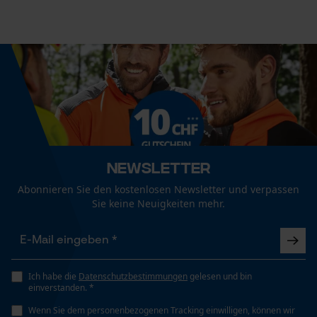
Landwirtschaft, Logistik und Transportwesen, Städte
Mouseflow Web Analytics Tool
und Gemeinde
Fact-Finder Tracking
Geschlecht
Unisex
Funktionale Cookies
Jahreszeit
Loop54 Personalization
Ganzjahresartikel
Newsletter
Personalisierte Startseite
Abonnieren Sie den kostenlosen Newsletter und verpassen
Gespeicherter Warenkorb
Sie keine Neuigkeiten mehr.
Optik/Muster
Zweifarbig, Reflektierend
Persönliche Begrüßung
Geo-IP und User Detection
YouTube-Videos
Passform
Ich habe die
Datenschutzbestimmungen
gelesen und bin
Regular Fit
einverstanden. *
Google Maps
Wenn Sie dem personenbezogenen Tracking einwilligen, können wir
Kontaktaufnahme per Chat