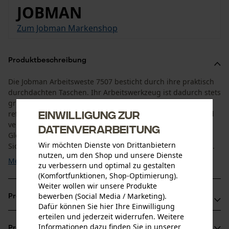
JOBMAN
Zum Jobman Markenshop
Produktbeschreibung
Die Jobman Arbeitsweste 7507 besticht durch ihre praktisch
durchdachten Taschen. Ihr Arbeitswerkzeug ist dadurch stets
griffbereit am Körper. Ein weiterer Blickfang sind die
Einwilligung zur
reflektierenden Elemente. Sie sind raffiniert verarbeitet und
verleihen der Arbeitsweste einen modernen Look.
Datenverarbeitung
Gleichzeitig ergibt sich der Vorteil einer besseren
Wir möchten Dienste von Drittanbietern
Sichtbarkeit bei schlechten Lichtverhältnissen. Außerdem ...
nutzen, um den Shop und unsere Dienste
Mehr anzeigen
zu verbessern und optimal zu gestalten
(Komfortfunktionen, Shop-Optimierung).
Weiter wollen wir unsere Produkte
bewerben (Social Media / Marketing).
Produktvorteile
Dafür können Sie hier Ihre Einwilligung
erteilen und jederzeit widerrufen. Weitere
Moderne Farbauswahl in vielen Arbeitsbereichen
Informationen dazu finden Sie in unserer
Produktinformationen