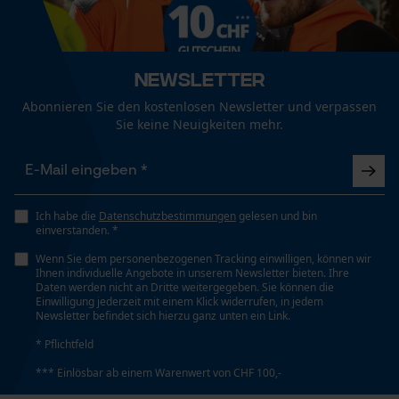
Passform
Regular Fit
Funktionale Cookies
Newsletter
Taschentyp
Abonnieren Sie den kostenlosen Newsletter und verpassen
Ohne Taschen
Loop54 Personalization
Sie keine Neuigkeiten mehr.
Personalisierte Startseite
Tragegefühl
Gespeicherter Warenkorb
Bequem
Persönliche Begrüßung
Ich habe die
Datenschutzbestimmungen
gelesen und bin
einverstanden. *
Geo-IP und User Detection
UV-Schutz
Wenn Sie dem personenbezogenen Tracking einwilligen, können wir
YouTube-Videos
UPF 40 Schutz gemäß UV-Standard 801 - Starke
Ihnen individuelle Angebote in unserem Newsletter bieten. Ihre
Daten werden nicht an Dritte weitergegeben. Sie können die
Google Maps
Schutzwirkung für Arbeiter in sonnenexponierten
Einwilligung jederzeit mit einem Klick widerrufen, in jedem
Umgebungen, fördert die Gesundheit der Haut bei
Newsletter befindet sich hierzu ganz unten ein Link.
Kontaktaufnahme per Chat
Outdoor-Arbeiten.
* Pflichtfeld
*** Einlösbar ab einem Warenwert von CHF 100,-
Marketing Cookies