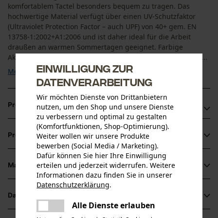
komfortablem Tactel besonders bequem zu tragen. Das
hochwertige Material verfügt über einen UV-Schutzfaktor
(Ultraviolet Protection Factor – auch UPF) von 40+ gem. EN
13758-1:2002+A1:2006 und ist daher ideal für die Arbeit
draußen an warmen Sommertagen geeignet. Farbige
Akzente auf der Rückseite des Kragens sowie vorne an der ...
Einwilligung zur
Mehr anzeigen
Datenverarbeitung
Wir möchten Dienste von Drittanbietern
Produktvorteile
nutzen, um den Shop und unsere Dienste
zu verbessern und optimal zu gestalten
(Komfortfunktionen, Shop-Optimierung).
Nachhaltiges Poloshirt mit bluesign®-Zertifizierung
Weiter wollen wir unsere Produkte
Produktinformationen
Hoher Tragekomfort durch bequemen Tactel-Stoff
bewerben (Social Media / Marketing).
Ideal für heiße Sommertage durch UV-Schutzfaktor 40+
Dafür können Sie hier Ihre Einwilligung
erteilen und jederzeit widerrufen. Weitere
Material & Pflege
Produktdetails
Informationen dazu finden Sie in unserer
Datenschutzerklärung
.
teilen
Ärmeltyp
Datenblätter
Es ist ein Fehler aufgetreten. Bitte
Material
Kurzarm
Alle Dienste erlauben
teilen
versuchen Sie es erneut.
Produktsicherheitsdatenblatt (PDF)