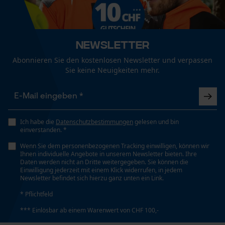
Nicht im Trommeltrockner trocknen
Jahreszeit
Funktionale Cookies
Ganzjahresartikel
Newsletter
Waschen 40 °C
Abonnieren Sie den kostenlosen Newsletter und verpassen
Optik/Muster
Loop54 Personalization
Sie keine Neuigkeiten mehr.
Zweifarbig, Reflektierend
Personalisierte Startseite
Pflegehinweise
Gespeicherter Warenkorb
Schnittschutztyp
Folgen Sie den Pflegehinweisen auf dem Etikett., Die
Persönliche Begrüßung
Typ A
Kleidung nach dem Waschen glatt ziehen und
Ich habe die
Datenschutzbestimmungen
gelesen und bin
einverstanden. *
Geo-IP und User Detection
liegend oder hängend trocknen lassen., Von Hand
waschen oder im Schonwaschgang der
Wenn Sie dem personenbezogenen Tracking einwilligen, können wir
YouTube-Videos
Ihnen individuelle Angebote in unserem Newsletter bieten. Ihre
Schnittschutzklasse
Waschmaschine.
Daten werden nicht an Dritte weitergegeben. Sie können die
Google Maps
Klasse 1 Arbeiten mit einer Kettensäge mit einer
Einwilligung jederzeit mit einem Klick widerrufen, in jedem
Kettengeschwindigkeit von bis zu 20 m/s
Newsletter befindet sich hierzu ganz unten ein Link.
Kontaktaufnahme per Chat
* Pflichtfeld
*** Einlösbar ab einem Warenwert von CHF 100,-
Taschentyp
Marketing Cookies
Netz- oder Mesh-Taschen, Hosentaschen,