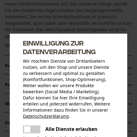
neuen Farbkombinationen auf. Das moderne Design wurde
mit den bewährten Eigenschaften des Vorgängermodells
kombiniert. Die leichte Schnittschutzhose ist praktisch
ausgestattet, spart dabei aber keinesfalls am Komfort und an
der Sicherheit. Das atmungsaktive Stretchgewebe sorgt für
gute Beweglichkeit und wird mit dem hochwertigen ...
Einwilligung zur
Mehr anzeigen
Datenverarbeitung
Wir möchten Dienste von Drittanbietern
Produktvorteile
nutzen, um den Shop und unsere Dienste
zu verbessern und optimal zu gestalten
(Komfortfunktionen, Shop-Optimierung).
Verstärkter Beinabschluss der KOX Schnittschutzhose:
Weiter wollen wir unsere Produkte
Produktinformationen
Robustes Polyester ist wasserabweisend beschichtet und
bewerben (Social Media / Marketing).
schützt die unteren Beinabschlüsse rundum vor Schmutz
Dafür können Sie hier Ihre Einwilligung
erteilen und jederzeit widerrufen. Weitere
und Feuchtigkeit
Material & Pflege
Produktdetails
Informationen dazu finden Sie in unserer
Gesäß der KOX Schnittschutzhose aus atmungsaktivem
Datenschutzerklärung
.
Stretchgewebe für gut Beweglichkeit
teilen
Aktivitätstyp
Datenblätter
Es ist ein Fehler aufgetreten. Bitte
Material
Arbeiten, Schützen, Unfallvermeidung
Schnittschutz aus Deutschland mit höchstem
Alle Dienste erlauben
teilen
versuchen Sie es erneut.
Produktsicherheitsdatenblatt (PDF)
Sicherheitsanspruch