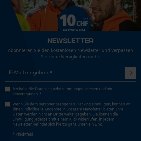
Nicht chemisch reinigen
Jahreszeit
Funktionale Cookies
Ganzjahresartikel
Nicht im Trommeltrockner trocknen
Optik/Muster
Newsletter
Loop54 Personalization
Tricolor, Reflektierend
Abonnieren Sie den kostenlosen Newsletter und verpassen
Personalisierte Startseite
Sie keine Neuigkeiten mehr.
Waschen 40 °C (schonend) (schonendes
Gespeicherter Warenkorb
Schnittschutztyp
Schleudern)
Persönliche Begrüßung
Typ A
Geo-IP und User Detection
Ich habe die
Datenschutzbestimmungen
gelesen und bin
YouTube-Videos
Pflegehinweise
einverstanden. *
Schnittschutzklasse
Folgen Sie den Pflegehinweisen auf dem Etikett., Die
Google Maps
Klasse 1 Arbeiten mit einer Kettensäge mit einer
Wenn Sie dem personenbezogenen Tracking einwilligen, können wir
Kleidung nach dem Waschen glatt ziehen und
Ihnen individuelle Angebote in unserem Newsletter bieten. Ihre
Kettengeschwindigkeit von bis zu 20 m/s
Kontaktaufnahme per Chat
Daten werden nicht an Dritte weitergegeben. Sie können die
liegend oder hängend trocknen lassen., Von Hand
Einwilligung jederzeit mit einem Klick widerrufen, in jedem
waschen oder im Schonwaschgang der
Newsletter befindet sich hierzu ganz unten ein Link.
Waschmaschine.
Taschentyp
* Pflichtfeld
Marketing Cookies
Netz- oder Mesh-Taschen, Hosentaschen,