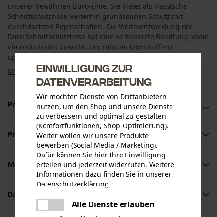
unserer bewährten Duro-Linie. Sie bietet als klassische
Schnittschutzhose weiterhin grundsoliden Schutz mit
durchdachten Eigenschaften. Die Weiterentwicklung der
Duro Schnittschutzhose hat eine verbesserte Belüftung sowie
ein reduziertes Gewicht. Der robuste Oberstoff mit
optimierter Atmungsaktivität und langen ...
Einwilligung zur
Mehr anzeigen
Datenverarbeitung
Wir möchten Dienste von Drittanbietern
Produktvorteile
nutzen, um den Shop und unsere Dienste
zu verbessern und optimal zu gestalten
(Komfortfunktionen, Shop-Optimierung).
Vorgeformtes Knie: Strapazierfähiges Nylon mit
Weiter wollen wir unsere Produkte
Produktinformationen
wasserabweisender Beschichtung schützt die Kniepartie
bewerben (Social Media / Marketing).
der Schnittschutzhose vor Abnutzung und Nässe
Dafür können Sie hier Ihre Einwilligung
erteilen und jederzeit widerrufen. Weitere
Regulierbare Bundweite: Mehr Flexibilität für luftigen oder
Material & Pflege
Produktdetails
Informationen dazu finden Sie in unserer
perfekt anliegenden Sitz je nach Wind und Wetter: Mit
Datenschutzerklärung
.
Gummizug und Klettfixierung lässt sich die Bundweite
teilen
Aktivitätstyp
Datenblätter
Es ist ein Fehler aufgetreten. Bitte
Material
Unfallvermeidung, Arbeiten, Schützen
unkompliziert regulieren
Alle Dienste erlauben
teilen
versuchen Sie es erneut.
Baumusterprüfung (PDF)
4-Wege-Stretch im Gesäßbereich: Der Cordura 4-Wege-