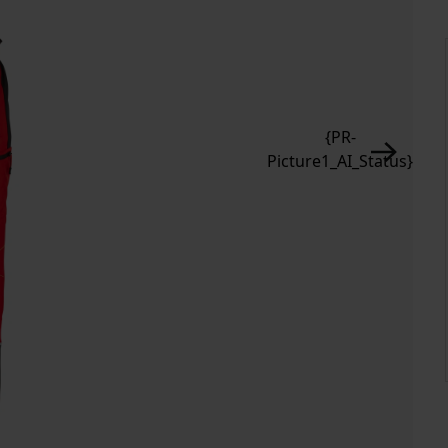
{PR-
Picture1_AI_Status}