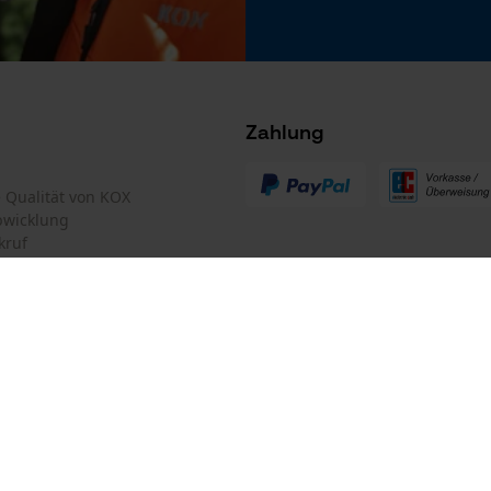
Microsoft Advertising Universal Event
Tracking
Survicate
Zahlung
te Qualität von KOX
bwicklung
kruf
mular
Oregon Tool GmbH
mular
KOX – Partner in Forst und Garte
)
Zentrale:
Lise-Meitner-Str. 4
iderrufen
D-70736 Fellbach