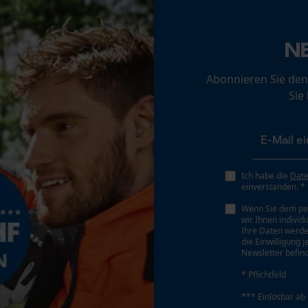
Loop54 Personalization
Personalisierte Startseite
Phasenwender
N
Nein
Gespeicherter Warenkorb
Abonnieren Sie den
Persönliche Begrüßung
Sie
Werkzeuglose Kettenspannung
Geo-IP und User Detection
Nein
YouTube-Videos
Google Maps
Kontaktaufnahme per Chat
Ich habe die
Dat
einverstanden. *
Wenn Sie dem pe
wir Ihnen individ
Marketing Cookies
Ihre Daten werde
die Einwilligung 
Newsletter befind
Akku/Batterie enthalten
* Pflichtfeld
Akku/Batterien nicht im Lieferumfang enthalten
Google Global Site Tag
*** Einlösbar ab