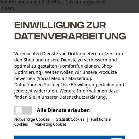
m Komfort und an der Sicherheit. Das atmungsaktive
t dem ...
Einwilligung zur
Datenverarbeitung
Wir möchten Dienste von Drittanbietern nutzen, um
tzhose: Robustes Polyester ist wasserabweisend beschichtet
den Shop und unsere Dienste zu verbessern und
 Schmutz und Feuchtigkeit
optimal zu gestalten (Komfortfunktionen, Shop-
nvergrößerung mittels zwei Knöpfen, hinterlegt mit
Optimierung). Weiter wollen wir unsere Produkte
bewerben (Social Media / Marketing).
Dafür können Sie hier Ihre Einwilligung erteilen und
aktivem Stretchgewebe für gute Beweglichkeit
jederzeit widerrufen. Weitere Informationen dazu
finden Sie in unserer
Datenschutzerklärung
.
Altersgruppe
teilen
Erwachsener
Es ist ein Fehler aufgetreten. Bitte
Alle Dienste erlauben
versuchen Sie es erneut.
mail
Baumusterprüfung (PDF)
Notwendige Cookies
|
Statistik Cookies
|
Funktionale
Hauptmaterial
Cookies
|
Marketing Cookies
Synthetik
Anzahl Belüftungsöffnungen
2 Stk