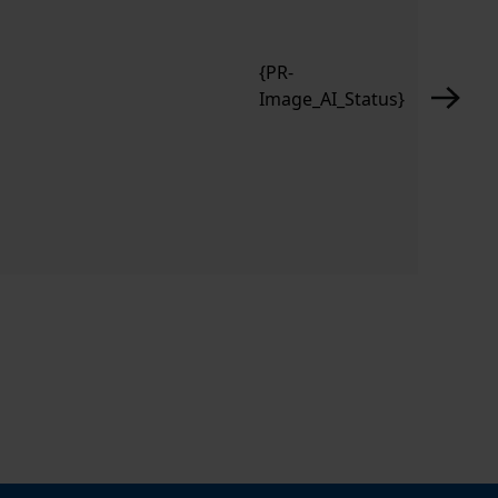
{PR-
Image_AI_Status}
KOX Schnit
CHF 149.9