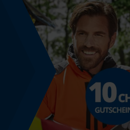
Häckselfunktion
Nein
Schrägschnitt
Nein
Werkzeugloser Kettenwechsel
Nein
Energie & Leistung
Akku-Kapazitätsanzeige
Nein