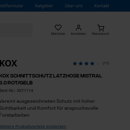
tellformular
Ratgeber
Über uns
Kontakt
Merkliste
Anmelden
Warenkorb
KOX
(11)
KOX Schnittschutz Latzhose Mistral
3.0 Rot/Gelb
Best-Nr.: XX71114
Vereint ausgezeichneten Schutz mit hoher
Sichtbarkeit und Komfort für anspruchsvolle
Forstarbeiten
Weitere Produktvorteile entdecken