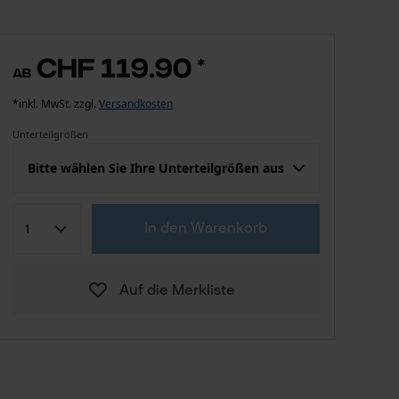
CHF 119.90
*
ab
*inkl. MwSt. zzgl.
Versandkosten
Unterteilgrößen
Bitte wählen Sie Ihre Unterteilgrößen aus
Konfektion (EU)
Herstellergröße
In den Warenkorb
CHF 119.90
25 untersetzt
Auf die Merkliste
CHF 119.90
26 untersetzt
CHF 119.90
27 untersetzt
CHF 119.90
28 untersetzt