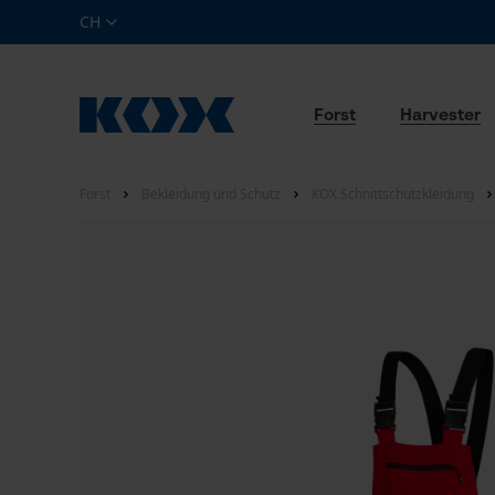
CH
Forst
Harvester
Forst
Bekleidung und Schutz
KOX Schnittschutzkleidung