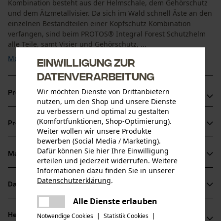
Kombination besteht aus der Helmschale, dem Gehörschutz
und dem Ätzmetallvisier. Da sich im Wald schnell Äste an den
einzelnen Bestandteilen einer Kopfschutz Kombination
verfangen, sind beim PROTOS® Integral Forest Schutzhelm
alle Teile, samt Visier und Gehörschutz, ...
Mehr anzeigen
Einwilligung zur
Datenverarbeitung
Wir möchten Dienste von Drittanbietern
Produktvorteile
nutzen, um den Shop und unsere Dienste
zu verbessern und optimal zu gestalten
Kopfschutz Kombination mit sehr großem Sichtfeld
(Komfortfunktionen, Shop-Optimierung).
Produktinformationen
Durch die Zweifarbigkeit des Forsthelm sind Sie noch
Weiter wollen wir unsere Produkte
bewerben (Social Media / Marketing).
besser sichtbar
Dafür können Sie hier Ihre Einwilligung
PROTOS® Helm mit tiefgreifender Nackenschale schützt
Material & Pflege
erteilen und jederzeit widerrufen. Weitere
Produktdetails
den Hinterkopf vor Schlägen und bei Stürzen
Informationen dazu finden Sie in unserer
Datenschutzerklärung
.
Aktivitätstyp
Datenblätter
teilen
Material
Schützen, Aufenthalt in lauter Umgebung
Es ist ein Fehler aufgetreten. Bitte
Alle Dienste erlauben
Bedienungsanleitung (PDF)
teilen
versuchen Sie es erneut.
Details Polsterung
Herstellerinformationen
Notwendige Cookies
|
Statistik Cookies
|