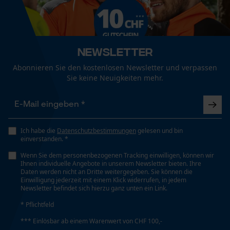
Details Visier
uns im Wald umgestellt, was für mich den Kauf
Hochklappbar, Gute Sicht
dieses Helms mit begünstigt hat. Also ich kann
Funktionale Cookies
den Helm einfach nur vollsten Weiter
empfehlen. Mfg Michael
Jahreszeit
Newsletter
Ganzjahresartikel
Loop54 Personalization
Abonnieren Sie den kostenlosen Newsletter und verpassen
Sie keine Neuigkeiten mehr.
Personalisierte Startseite
Gespeicherter Warenkorb
Lieferumfang
1 x Kopfschutz Kombination PROTOS® Integral Forest
Persönliche Begrüßung
mit Ätzmetallvisier in der KOX Edition
Geo-IP und User Detection
Ich habe die
Datenschutzbestimmungen
gelesen und bin
einverstanden. *
YouTube-Videos
Wenn Sie dem personenbezogenen Tracking einwilligen, können wir
Motiv
Google Maps
Ihnen individuelle Angebote in unserem Newsletter bieten. Ihre
Caribou-Logo
Daten werden nicht an Dritte weitergegeben. Sie können die
Kontaktaufnahme per Chat
Einwilligung jederzeit mit einem Klick widerrufen, in jedem
Newsletter befindet sich hierzu ganz unten ein Link.
Optik/Muster
* Pflichtfeld
Zweifarbig
Marketing Cookies
*** Einlösbar ab einem Warenwert von CHF 100,-