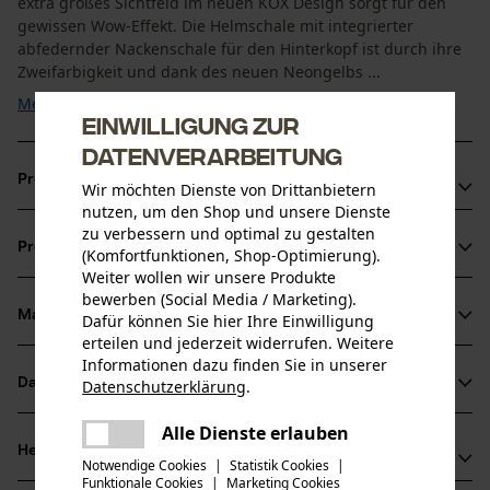
extra großes Sichtfeld im neuen KOX Design sorgt für den
gewissen Wow-Effekt. Die Helmschale mit integrierter
abfedernder Nackenschale für den Hinterkopf ist durch ihre
Zweifarbigkeit und dank des neuen Neongelbs ...
Mehr anzeigen
Einwilligung zur
Datenverarbeitung
Produktvorteile
Wir möchten Dienste von Drittanbietern
nutzen, um den Shop und unsere Dienste
Extra großes Sichtfeld
zu verbessern und optimal zu gestalten
Produktinformationen
(Komfortfunktionen, Shop-Optimierung).
KWF-Profi-Anerkennung
Weiter wollen wir unsere Produkte
Besonders gut sichtbar, dank Neongelb und Zweifarbigkeit
bewerben (Social Media / Marketing).
Material & Pflege
Dafür können Sie hier Ihre Einwilligung
Produktdetails
erteilen und jederzeit widerrufen. Weitere
Informationen dazu finden Sie in unserer
Aktivitätstyp
Datenblätter
Datenschutzerklärung
.
Material
Schützen, Aufenthalt in lauter Umgebung
teilen
Es ist ein Fehler aufgetreten. Bitte
Baumusterprüfung (PDF)
Alle Dienste erlauben
teilen
Details Polsterung
Herstellerinformationen
versuchen Sie es erneut.
Notwendige Cookies
|
Statistik Cookies
|
Stirn-Polster, Nacken-Polster
Altersgruppe
Bedienungsanleitung (PDF)
Funktionale Cookies
|
Marketing Cookies
mail