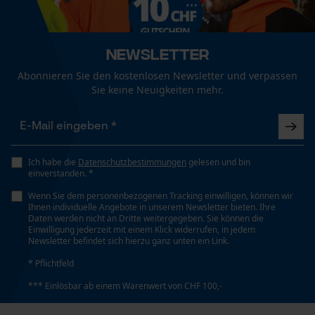
Funktionale Cookies
Jahreszeit
Newsletter
Ganzjahresartikel
Abonnieren Sie den kostenlosen Newsletter und verpassen
Loop54 Personalization
Sie keine Neuigkeiten mehr.
Personalisierte Startseite
Lieferumfang
Gespeicherter Warenkorb
1 x Kopfschutz Kombination PROTOS® Integral Forest
Persönliche Begrüßung
mit Ätzmetallvisier in der KOX Edition
Ich habe die
Datenschutzbestimmungen
gelesen und bin
Geo-IP und User Detection
einverstanden. *
YouTube-Videos
Wenn Sie dem personenbezogenen Tracking einwilligen, können wir
Motiv
Ihnen individuelle Angebote in unserem Newsletter bieten. Ihre
Google Maps
Caribou-Logo
Daten werden nicht an Dritte weitergegeben. Sie können die
Einwilligung jederzeit mit einem Klick widerrufen, in jedem
Kontaktaufnahme per Chat
Newsletter befindet sich hierzu ganz unten ein Link.
Optik/Muster
* Pflichtfeld
Zweifarbig
*** Einlösbar ab einem Warenwert von CHF 100,-
Marketing Cookies