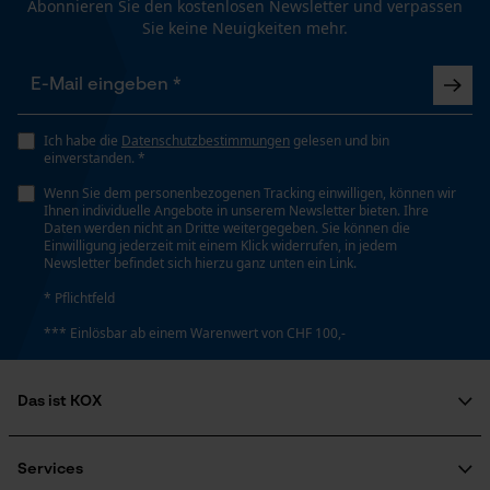
Abonnieren Sie den kostenlosen Newsletter und verpassen
Sie keine Neuigkeiten mehr.
Schrägschnitt
Loop54 Personalization
Nein
Personalisierte Startseite
Ich habe die
Datenschutzbestimmungen
gelesen und bin
Gespeicherter Warenkorb
einverstanden. *
Teilung
Persönliche Begrüßung
325"
Wenn Sie dem personenbezogenen Tracking einwilligen, können wir
Ihnen individuelle Angebote in unserem Newsletter bieten. Ihre
Geo-IP und User Detection
Daten werden nicht an Dritte weitergegeben. Sie können die
Einwilligung jederzeit mit einem Klick widerrufen, in jedem
YouTube-Videos
Newsletter befindet sich hierzu ganz unten ein Link.
Werkzeuglose Kettenspannung
Nein
Google Maps
* Pflichtfeld
Kontaktaufnahme per Chat
*** Einlösbar ab einem Warenwert von CHF 100,-
Werkzeugloser Kettenwechsel
Nein
Das ist KOX
Marketing Cookies
Über uns
Soziales Engagement
Services
Energie & Leistung