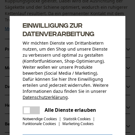
Kupplungsglocke geleitet. Dabei wird die Ausrichtung der
Sägekette und der Schiene optimiert, wodurch ein ruhigerer
Kettenlauf resultiert. Da ein permanenter Kontakt mit dem
Treibglied der Sägekette besteht, sollte nach ...
Einwilligung zur
Mehr anzeigen
Datenverarbeitung
Wir möchten Dienste von Drittanbietern
nutzen, um den Shop und unsere Dienste
Produktinformationen
zu verbessern und optimal zu gestalten
(Komfortfunktionen, Shop-Optimierung).
Weiter wollen wir unsere Produkte
Material & Pflege
Produktdetails
bewerben (Social Media / Marketing).
Dafür können Sie hier Ihre Einwilligung
erteilen und jederzeit widerrufen. Weitere
Aktivitätstyp
Datenblätter
Informationen dazu finden Sie in unserer
Material
Wartung
Datenschutzerklärung
.
Produktsicherheitsdatenblatt (PDF)
teilen
Hauptmaterial
Herstellerinformationen
Es ist ein Fehler aufgetreten. Bitte
Alle Dienste erlauben
Stahl
teilen
Altersgruppe
Bedienungsanleitung (PDF)
versuchen Sie es erneut.
Hersteller
Notwendige Cookies
|
Statistik Cookies
|
Erwachsener
Funktionale Cookies
|
Marketing Cookies
mail
Bewertungen
(1)
Oregon Tool, Inc.
4909 SE International Way