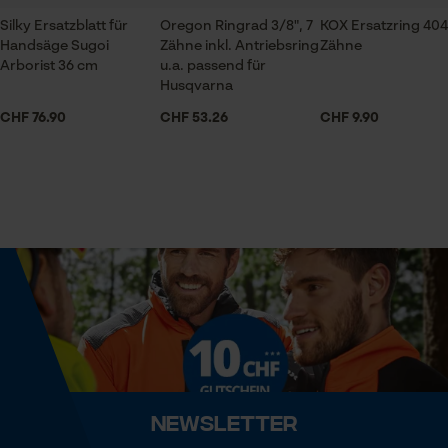
einem Antriebsring
Session ID
Silky Ersatzblatt für
Oregon Ringrad 3/8", 7
KOX Ersatzring 404"
Handsäge Sugoi
Zähne inkl. Antriebsring
Zähne
Speichern der Auswahl zur
Arborist 36 cm
u.a. passend für
Datenverarbeitung
Volumen
Husqvarna
Econda Tag Manager
409.84 in³
CHF 76.90
CHF 53.26
CHF 9.90
Statistik Cookies
Technische Spezifikationen
Automatische Kettenschmierung
Nein
Econda Analytics
Häckselfunktion
Mouseflow Web Analytics Tool
Nein
Fact-Finder Tracking
Phasenwender
Newsletter
Nein
Funktionale Cookies