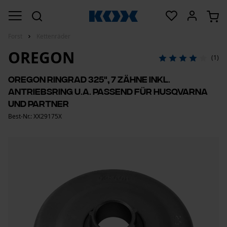
Forst
Kettenräder
OREGON
(1)
Oregon Ringrad 325", 7 Zähne inkl.
Antriebsring u.a. passend für Husqvarna
und Partner
Best-Nr.: XX29175X