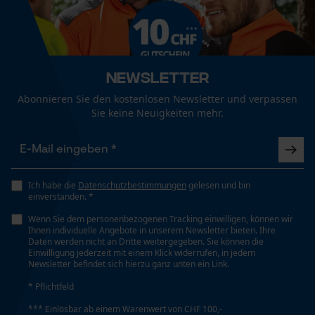
Pflegehinweise
Technische Spezifikationen
Folgen Sie den Pflegehinweisen auf dem Etikett.
Automatische Kettenschmierung
Funktionale Cookies
Nein
Newsletter
Abonnieren Sie den kostenlosen Newsletter und verpassen
Loop54 Personalization
Eigenschaft
Sie keine Neuigkeiten mehr.
Hochwertig, Strapazierfähig, Atmungsaktiv,
Personalisierte Startseite
Komfortabel, Bewegungsfreundlich, Griffig,
Gespeicherter Warenkorb
Schnittfest
Persönliche Begrüßung
Ich habe die
Datenschutzbestimmungen
gelesen und bin
Geo-IP und User Detection
einverstanden. *
Häckselfunktion
YouTube-Videos
Nein
Wenn Sie dem personenbezogenen Tracking einwilligen, können wir
Ihnen individuelle Angebote in unserem Newsletter bieten. Ihre
Google Maps
Daten werden nicht an Dritte weitergegeben. Sie können die
Einwilligung jederzeit mit einem Klick widerrufen, in jedem
Kontaktaufnahme per Chat
Newsletter befindet sich hierzu ganz unten ein Link.
Phasenwender
Nein
* Pflichtfeld
*** Einlösbar ab einem Warenwert von CHF 100,-