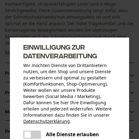
hochwertigem, strapazierfähigem Leder und 4-Wege-
Stretchgewebe. Diese Zusammensetzung sorgt dafür, dass
der Schnittschutzhandschuh atmungsaktiv ist und sich
optimal an die Hand anpasst. Der hohe Tragekomfort und die
hervorragende Beweglichkeit werden Sie überzeugen.
Abgerundet wird der Schnittschutzhandschuh durch eine
Verstärkung im ...
Einwilligung zur
Mehr anzeigen
Datenverarbeitung
Wir möchten Dienste von Drittanbietern
nutzen, um den Shop und unsere Dienste
Produktvorteile
zu verbessern und optimal zu gestalten
(Komfortfunktionen, Shop-Optimierung).
Schnittschutzhandschuh mit strapazierfähigem Leder und
Weiter wollen wir unsere Produkte
Produktinformationen
4-Wege-Stretch-Material für extra Komfort
bewerben (Social Media / Marketing).
Dafür können Sie hier Ihre Einwilligung
Sorgt für eine hervorragende Kontrolle bei der Arbeit mit
erteilen und jederzeit widerrufen. Weitere
Kettensägen
Material & Pflege
Informationen dazu finden Sie in unserer
Produktdetails
Schutzhandschuh mit optimaler Passform
Datenschutzerklärung
.
teilen
Aktivitätstyp
Datenblätter
Es ist ein Fehler aufgetreten. Bitte
Alle Dienste erlauben
Material
Arbeiten, Unfallvermeidung
teilen