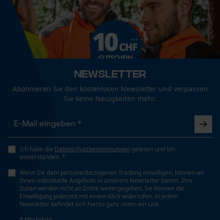
Eigenschaft
Ergonomisch, Abriebfest, Robust, Hochelastisch,
Anatomisch Geformt
Funktionale Cookies
Häckselfunktion
Loop54 Personalization
Newsletter
Nein
Personalisierte Startseite
Abonnieren Sie den kostenlosen Newsletter und verpassen
Sie keine Neuigkeiten mehr.
Gespeicherter Warenkorb
Phasenwender
Persönliche Begrüßung
Nein
Geo-IP und User Detection
Ich habe die
Datenschutzbestimmungen
gelesen und bin
YouTube-Videos
Schrägschnitt
einverstanden. *
Nein
Google Maps
Wenn Sie dem personenbezogenen Tracking einwilligen, können wir
Ihnen individuelle Angebote in unserem Newsletter bieten. Ihre
Kontaktaufnahme per Chat
Daten werden nicht an Dritte weitergegeben. Sie können die
Einwilligung jederzeit mit einem Klick widerrufen, in jedem
Werkzeuglose Kettenspannung
Newsletter befindet sich hierzu ganz unten ein Link.
Nein
* Pflichtfeld