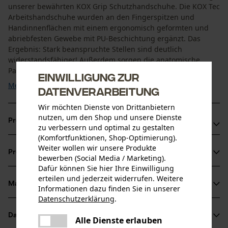
unserer bewährten KOX Grip Schutzhandschuhe. Die KOX Tec
Arbeitshandschuhe wurden an den Fingerspitzen und
Handinnenflächen mit einem ergonomisch geformten und
abriebfesten Gewebe mit PU-Beschichtung ergänzt. Das
Ergebnis: Stark beanspruchte Stellen sind deutlich
widerstandsfähiger! Außerdem sorgen die anatomische
Passform sowie ...
Einwilligung zur
Mehr anzeigen
Datenverarbeitung
Wir möchten Dienste von Drittanbietern
nutzen, um den Shop und unsere Dienste
Produktvorteile
zu verbessern und optimal zu gestalten
(Komfortfunktionen, Shop-Optimierung).
Gartenhandschuhe mit sehr guter Griffigkeit
Weiter wollen wir unsere Produkte
Produktinformationen
Längere Haltbarkeit dank robuster Besätze
bewerben (Social Media / Marketing).
Dafür können Sie hier Ihre Einwilligung
Hochelastisches Band mit stabilem Klettverschluss für
erteilen und jederzeit widerrufen. Weitere
optimalen Sitz der Schutzhandschuhe
Material & Pflege
Informationen dazu finden Sie in unserer
Produktdetails
Datenschutzerklärung
.
teilen
Aktivitätstyp
Datenblätter
Es ist ein Fehler aufgetreten. Bitte
Alle Dienste erlauben
Material
Arbeiten, Schützen
teilen