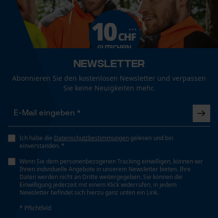
Nein
Funktionale Cookies
Phasenwender
Nein
Newsletter
Loop54 Personalization
Abonnieren Sie den kostenlosen Newsletter und verpassen
Schrägschnitt
Personalisierte Startseite
Sie keine Neuigkeiten mehr.
Nein
Gespeicherter Warenkorb
Persönliche Begrüßung
Werkzeuglose Kettenspannung
Geo-IP und User Detection
Ich habe die
Datenschutzbestimmungen
gelesen und bin
Nein
einverstanden. *
YouTube-Videos
Wenn Sie dem personenbezogenen Tracking einwilligen, können wir
Google Maps
Ihnen individuelle Angebote in unserem Newsletter bieten. Ihre
Werkzeugloser Kettenwechsel
Daten werden nicht an Dritte weitergegeben. Sie können die
Kontaktaufnahme per Chat
Nein
Einwilligung jederzeit mit einem Klick widerrufen, in jedem
Newsletter befindet sich hierzu ganz unten ein Link.
* Pflichtfeld