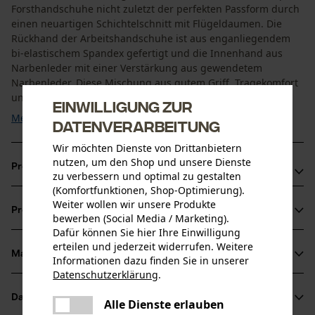
Forsthandschuhe nicht zuletzt der perfekten Passform durch
einen neuartigen Schichtelschnitt mit Flügeldaumen. Die
Rückhand der Arbeitshandschuhe ist aus enganliegendem
bi-elastischem Spandex gefertigt und die Innenhand aus
Narbenleder mit einer Verstärkung aus gewendetem
Narbenleder. Diese Mischung aus gutem Griff, Tragekomfort
und ...
Einwilligung zur
Mehr anzeigen
Datenverarbeitung
Wir möchten Dienste von Drittanbietern
nutzen, um den Shop und unsere Dienste
Produktvorteile
zu verbessern und optimal zu gestalten
(Komfortfunktionen, Shop-Optimierung).
Robustes und widerstandsfähiges Leder
Weiter wollen wir unsere Produkte
Produktinformationen
Schutzhandschuhe mit anatomischer Passform
bewerben (Social Media / Marketing).
Dafür können Sie hier Ihre Einwilligung
Rückhand der Sicherheitshandschuhe elastisch
erteilen und jederzeit widerrufen. Weitere
Material & Pflege
Informationen dazu finden Sie in unserer
Produktdetails
Datenschutzerklärung
.
teilen
Aktivitätstyp
Datenblätter
Es ist ein Fehler aufgetreten. Bitte
Alle Dienste erlauben
Material
Arbeiten, Schützen
teilen