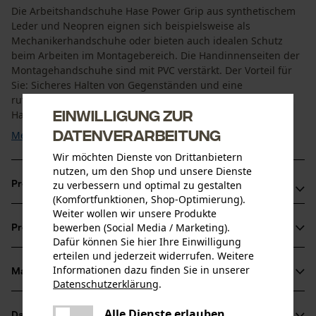
Die Arbeitshandschuhe Hase Power Grip aus synthetischem
Leder und Neopren eignen sich beispielsweise als
Mechanikerhandschuhe oder bieten auch idealen Schutz
beim Arbeiten im Montagebereich. Die Handinnenseiten der
Montagehandschuhe sind mit PVC verstärkt. Der Vorteil für
Sie: Sicheres Halten von Gegenständen und eine
rutschhemmende Wirkung. Klettverschlüsse an den
Einwilligung zur
Handgelenken der Hase ...
Datenverarbeitung
Mehr anzeigen
Wir möchten Dienste von Drittanbietern
nutzen, um den Shop und unsere Dienste
zu verbessern und optimal zu gestalten
Produktvorteile
(Komfortfunktionen, Shop-Optimierung).
Weiter wollen wir unsere Produkte
Handschuhe Monteur aus atmungsaktivem Gewebe
bewerben (Social Media / Marketing).
Produktinformationen
Stufenlos einstellbarer Klettverschluss
Dafür können Sie hier Ihre Einwilligung
Für kräftiges und sicheres Zupacken
erteilen und jederzeit widerrufen. Weitere
Informationen dazu finden Sie in unserer
Material & Pflege
Produktdetails
Datenschutzerklärung
.
teilen
Es ist ein Fehler aufgetreten. Bitte
Aktivitätstyp
Alle Dienste erlauben
Datenblätter