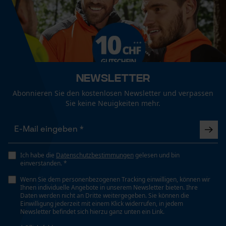
von HermannM zustande kommt kann ich mir
nur so erklären dass er den falschen Handschuh
beschrieben hat. Dieser hat auf jeden Fall kein
Eigenschaft
Funktionale Cookies
Rutschhemmend, Atmungsaktiv
Innenfutter und deshalb bleibt man beim
hineinschlüpfen auch nicht hängen.
Newsletter
Häckselfunktion
Loop54 Personalization
Nein
Abonnieren Sie den kostenlosen Newsletter und verpassen
Weitere Bewertungen anzeigen
Personalisierte Startseite
Sie keine Neuigkeiten mehr.
Gespeicherter Warenkorb
Phasenwender
Persönliche Begrüßung
Nein
Geo-IP und User Detection
Ich habe die
Datenschutzbestimmungen
gelesen und bin
YouTube-Videos
einverstanden. *
Schrägschnitt
Google Maps
Wenn Sie dem personenbezogenen Tracking einwilligen, können wir
Nein
Ihnen individuelle Angebote in unserem Newsletter bieten. Ihre
Kontaktaufnahme per Chat
Daten werden nicht an Dritte weitergegeben. Sie können die
Einwilligung jederzeit mit einem Klick widerrufen, in jedem
Newsletter befindet sich hierzu ganz unten ein Link.
Werkzeuglose Kettenspannung