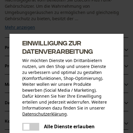
Gehörschützer. Um die Wahrnehmung von
Umgebungsgeräuschen zu ermöglichen und gleichzeitig
Gehörschutz zu bieten, besitzt der ...
Mehr anzeigen
Einwilligung zur
Produktvorteile
Datenverarbeitung
Wir möchten Dienste von Drittanbietern
Auch bei Regenwetter beste Verständigung dank
nutzen, um den Shop und unsere Dienste
Produktinformationen
wasserdichtem Mikrofon (IP68)
zu verbessern und optimal zu gestalten
Der Gehörschutz mit Headset hat eine Bluetooth
(Komfortfunktionen, Shop-Optimierung).
Weiter wollen wir unsere Produkte
Multipoint-Schnittstelle
Material & Pflege
Produktdetails
bewerben (Social Media / Marketing).
Dafür können Sie hier Ihre Einwilligung
Aktivitätstyp
erteilen und jederzeit widerrufen. Weitere
Datenblätter
Material
Informationen dazu finden Sie in unserer
Schützen, Aufenthalt in lauter Umgebung
Datenschutzerklärung
.
Produktsicherheitsdatenblatt (PDF)
teilen
Details Polsterung
Kompatibilität
Es ist ein Fehler aufgetreten. Bitte
Alle Dienste erlauben
Ohren-Polster
Altersgruppe
teilen
Baumusterprüfung (PDF)
versuchen Sie es erneut.