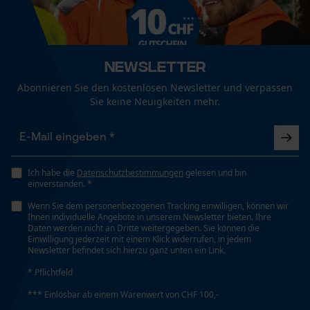
Optik/Muster
Zweifarbig
Funktionale Cookies
Newsletter
Abonnieren Sie den kostenlosen Newsletter und verpassen
Technische Spezifikationen
Loop54 Personalization
Sie keine Neuigkeiten mehr.
Akkutyp
Personalisierte Startseite
Li-ion
Gespeicherter Warenkorb
Persönliche Begrüßung
Ich habe die
Datenschutzbestimmungen
gelesen und bin
Automatische Kettenschmierung
Geo-IP und User Detection
einverstanden. *
Nein
YouTube-Videos
Wenn Sie dem personenbezogenen Tracking einwilligen, können wir
Ihnen individuelle Angebote in unserem Newsletter bieten. Ihre
Google Maps
Daten werden nicht an Dritte weitergegeben. Sie können die
Einwilligung jederzeit mit einem Klick widerrufen, in jedem
Dämmwert
Kontaktaufnahme per Chat
Newsletter befindet sich hierzu ganz unten ein Link.
33 dB
* Pflichtfeld
*** Einlösbar ab einem Warenwert von CHF 100,-
Marketing Cookies
Effektive Strahlungsleistung