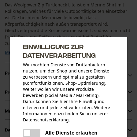
Das Woolpower Zip Turtleneck Lite ist ein Merino Shirt mit
Rollkragen, welches für viele Outdoortätigkeiten einsetzbar
ist. Die hochfeine Merinowolle bewirkt, dass
Körperfeuchtigkeit nach außen transportiert wird.
Gleichzeitig wird die Körperwärme isoliert, sodass man nicht
friert. Der kurze Reißverschluss sorgt bei Bedarf für
zusätzliche Luftzirkulation und vereinfacht das ...
Einwilligung zur
Mehr anzeigen
Datenverarbeitung
Wir möchten Dienste von Drittanbietern
nutzen, um den Shop und unsere Dienste
Produktvorteile
zu verbessern und optimal zu gestalten
(Komfortfunktionen, Shop-Optimierung).
Geruchsneutral bei starkem Schwitzen und trocknet sehr
Weiter wollen wir unsere Produkte
Produktinformationen
bewerben (Social Media / Marketing).
schnell
Dafür können Sie hier Ihre Einwilligung
Merino Shirt wirkt temperaturregulierend
erteilen und jederzeit widerrufen. Weitere
Longsleeve Merino Unterwäsche fühlt sich angenehm auf
Material & Pflege
Informationen dazu finden Sie in unserer
Produktdetails
der Haut an, kein Kratzen auf der Haut
Datenschutzerklärung
.
teilen
Ärmeltyp
Datenblätter
Es ist ein Fehler aufgetreten. Bitte
Alle Dienste erlauben
Material
Langarm
teilen