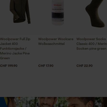
Stehkragen
Pflegehinweise
Folgen Sie den Pflegehinweisen auf dem Etikett.
Prüfung setzen von Cookies
Branche
Session ID
Forstwirtschaft, Garten- und Landschaftsbau,
Speichern der Auswahl zur
Handwerk, Landwirtschaft, Outdoor, Bau- und
Datenverarbeitung
Baustoffindustrie
Woolpower Full Zip
Woolpower Woolcare
Woolpower Socks
Econda Tag Manager
Jacket 400
Wollwaschmittel
Classic 400 / Meri
Funktionsjacke /
Socken pine green
Geschlecht
Merino Jacke Pine
Unisex
Green
Statistik Cookies
CHF 199.90
CHF 17.90
CHF 22.90
Jahreszeit
Ganzjahresartikel
Econda Analytics
Mouseflow Web Analytics Tool
Optik/Muster
Fact-Finder Tracking
Unifarben