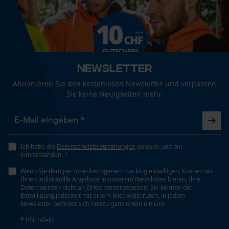
Wetterlage
Funktionale Cookies
Bewölkt und kühl, Kalt und frostig, Windig
Newsletter
Loop54 Personalization
Technische Spezifikationen
Abonnieren Sie den kostenlosen Newsletter und verpassen
Personalisierte Startseite
Sie keine Neuigkeiten mehr.
Automatische Kettenschmierung
Gespeicherter Warenkorb
Nein
Persönliche Begrüßung
Geo-IP und User Detection
Ich habe die
Datenschutzbestimmungen
gelesen und bin
Eigenschaft
einverstanden. *
YouTube-Videos
Isolierend, Feuchtigkeitsregulierend, Komfortabel,
Wenn Sie dem personenbezogenen Tracking einwilligen, können wir
Geruchslos, Temperaturregulierend
Google Maps
Ihnen individuelle Angebote in unserem Newsletter bieten. Ihre
Daten werden nicht an Dritte weitergegeben. Sie können die
Kontaktaufnahme per Chat
Einwilligung jederzeit mit einem Klick widerrufen, in jedem
Newsletter befindet sich hierzu ganz unten ein Link.
Häckselfunktion
Nein
* Pflichtfeld