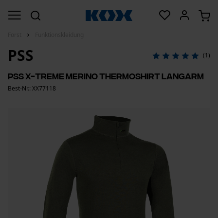
Forst
Funktionskleidung
PSS
(1)
PSS X-treme Merino Thermoshirt langarm
Best-Nr.: XX77118