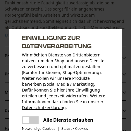
Funktionsshirt die Feuchtigkeit zuverlässig ab, die beim
Schwitzen entsteht. Das sorgt für ein angenehmes
Körpergefühl beim Arbeiten und wirkt zudem
geruchshemmend. Somit eignet sich das Shirt hervorragend
als Outdoor- und Forstbekleidung.<br><br>Merinowolle ist ...
Mehr anzeigen
Einwilligung zur
Datenverarbeitung
Wir möchten Dienste von Drittanbietern
Produktvorteile
nutzen, um den Shop und unsere Dienste
zu verbessern und optimal zu gestalten
Druckfreie Flatlock-Nähte am Funktionsshirt sorgen für ein
(Komfortfunktionen, Shop-Optimierung).
Produktinformationen
kratzfreies Tragen
Weiter wollen wir unsere Produkte
bewerben (Social Media / Marketing).
Optimaler Sitz bei bewegungsintensiven Aktivitäten
Dafür können Sie hier Ihre Einwilligung
Hoher Stehkragen schützt den Hals; Bündchen verhindern
Material & Pflege
erteilen und jederzeit widerrufen. Weitere
Produktdetails
das Eindringen von Kälte
Informationen dazu finden Sie in unserer
Datenschutzerklärung
.
Ärmeltyp
Datenblätter
teilen
Material
Langarm
Es ist ein Fehler aufgetreten. Bitte
Alle Dienste erlauben
Produktsicherheitsdatenblatt (PDF)
teilen
versuchen Sie es erneut.
Materialart
Notwendige Cookies
|
Statistik Cookies
|
Herstellerinformationen