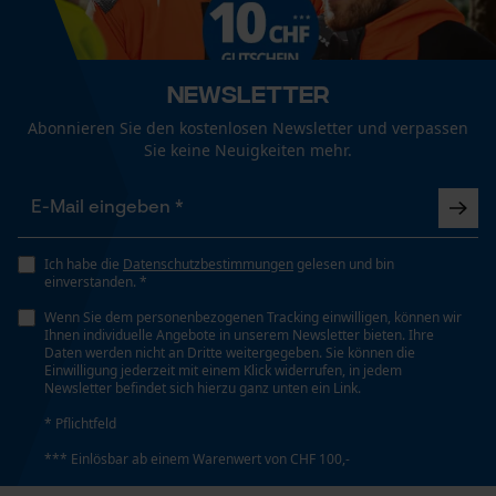
Unifarben
Funktionale Cookies
Passform
Newsletter
Form Fit
Abonnieren Sie den kostenlosen Newsletter und verpassen
Loop54 Personalization
Sie keine Neuigkeiten mehr.
Personalisierte Startseite
Tragegefühl
Gespeicherter Warenkorb
Bequem
Persönliche Begrüßung
Ich habe die
Datenschutzbestimmungen
gelesen und bin
Geo-IP und User Detection
einverstanden. *
Wetterlage
YouTube-Videos
Bewölkt und kühl, Kalt und frostig, Windig
Wenn Sie dem personenbezogenen Tracking einwilligen, können wir
Ihnen individuelle Angebote in unserem Newsletter bieten. Ihre
Google Maps
Daten werden nicht an Dritte weitergegeben. Sie können die
Einwilligung jederzeit mit einem Klick widerrufen, in jedem
Kontaktaufnahme per Chat
Newsletter befindet sich hierzu ganz unten ein Link.
Technische Spezifikationen
* Pflichtfeld
Automatische Kettenschmierung
*** Einlösbar ab einem Warenwert von CHF 100,-
Marketing Cookies
Nein