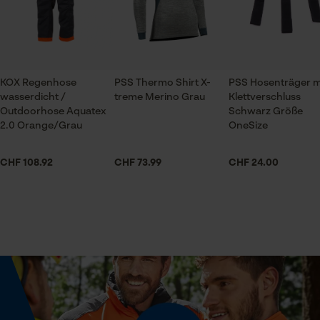
temperaturregulierend
Ausschnitt Kragen
Prüfung setzen von Cookies
Stehkragen
Session ID
Speichern der Auswahl zur
Datenverarbeitung
KOX Regenhose
PSS Thermo Shirt X-
PSS Hosenträger m
Branche
wasserdicht /
treme Merino Grau
Klettverschluss
Econda Tag Manager
Forstwirtschaft, Outdoor, Landwirtschaft, Garten- und
Outdoorhose Aquatex
Schwarz Größe
Landschaftsbau
2.0 Orange/Grau
OneSize
Statistik Cookies
CHF 108.92
CHF 73.99
CHF 24.00
Geschlecht
Unisex
Jahreszeit
Econda Analytics
Ganzjahresartikel
Mouseflow Web Analytics Tool
Fact-Finder Tracking
Optik/Muster