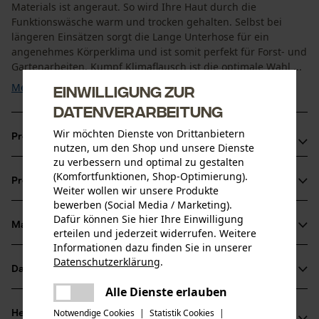
Materials ist angeraut. So wird Ihre Haut durch die
Funktionswäsche warm und trocken gehalten. Selbst bei
längeren Einsätzen sorgt die Lange Unterhose für ein
angenehmes Körperklima und ist somit perfekt für Forst- und
Gartenarbeiten. Kumpf Klimaflausch ist die optimale Wahl ...
Mehr anzeigen
Einwilligung zur
Datenverarbeitung
Wir möchten Dienste von Drittanbietern
Produktvorteile
nutzen, um den Shop und unsere Dienste
zu verbessern und optimal zu gestalten
Atmungsaktiv: Feuchtigkeit wird nach außen
(Komfortfunktionen, Shop-Optimierung).
Produktinformationen
abtransportiert
Weiter wollen wir unsere Produkte
bewerben (Social Media / Marketing).
Hält warm: Angeraute Innenseite hält die Wärme am
Dafür können Sie hier Ihre Einwilligung
Körper
Material & Pflege
erteilen und jederzeit widerrufen. Weitere
Produktdetails
Elastisches Feinripp-Material für eine optimale Passform
Informationen dazu finden Sie in unserer
Datenschutzerklärung
.
Aktivitätstyp
Datenblätter
teilen
Material
Arbeiten, Angeln, Campen, Sport, Wandern, Jagen
Es ist ein Fehler aufgetreten. Bitte
Alle Dienste erlauben
Produktsicherheitsdatenblatt (PDF)
teilen
versuchen Sie es erneut.
Materialart
Notwendige Cookies
|
Statistik Cookies
|
Herstellerinformationen