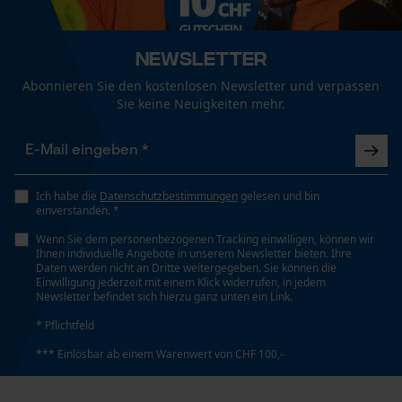
gemütlich und warm
Bequem, Weich, Eng
Wie gewohnt schnelle Lieferung, die Unterhose
Funktionale Cookies
hält warm und ist gemütlich. Leider hatte dieses
Newsletter
Wasserbeständigkeit
Model ein kleines Loch im Schritt, daher nur 4
Abonnieren Sie den kostenlosen Newsletter und verpassen
Nicht wasserbeständig
Sterne. Eigentlich ist es 5 wert. Da eine
Sie keine Neuigkeiten mehr.
Loop54 Personalization
Drückjagd anstand, habe ich von eine Retour
Personalisierte Startseite
abgesehen. Weiter so, Kox!
Wetterlage
Gespeicherter Warenkorb
Kalt und frostig
Persönliche Begrüßung
Ich habe die
Datenschutzbestimmungen
gelesen und bin
einverstanden. *
Weitere Bewertungen anzeigen
Geo-IP und User Detection
Wenn Sie dem personenbezogenen Tracking einwilligen, können wir
Technische Spezifikationen
YouTube-Videos
Ihnen individuelle Angebote in unserem Newsletter bieten. Ihre
Daten werden nicht an Dritte weitergegeben. Sie können die
Automatische Kettenschmierung
Google Maps
Einwilligung jederzeit mit einem Klick widerrufen, in jedem
Newsletter befindet sich hierzu ganz unten ein Link.
Nein
Kontaktaufnahme per Chat
* Pflichtfeld
*** Einlösbar ab einem Warenwert von CHF 100,-
Eigenschaft
Marketing Cookies
Weich, Hautfreundlich, Angenehm, Komfortabel,