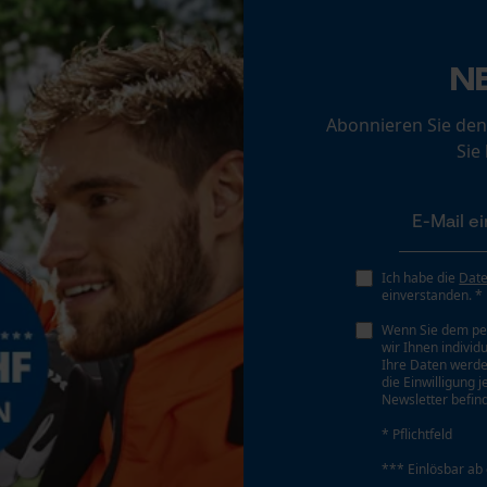
Akku/Batterien nicht im Lieferumfang enthalten
Loop54 Personalization
Personalisierte Startseite
N
Gespeicherter Warenkorb
Abonnieren Sie den
Persönliche Begrüßung
Sie
Geo-IP und User Detection
YouTube-Videos
Google Maps
Kontaktaufnahme per Chat
Ich habe die
Dat
einverstanden. *
Wenn Sie dem pe
wir Ihnen individ
Marketing Cookies
Ihre Daten werde
die Einwilligung 
Newsletter befind
* Pflichtfeld
Google Global Site Tag
*** Einlösbar ab