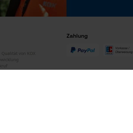
Microsoft Advertising Universal Event
Tracking
Survicate
Zahlung
te Qualität von KOX
bwicklung
kruf
mular
Oregon Tool GmbH
mular
KOX – Partner in Forst und Garte
Zentrale:
Lise-Meitner-Str. 4
iderrufen
D-70736 Fellbach