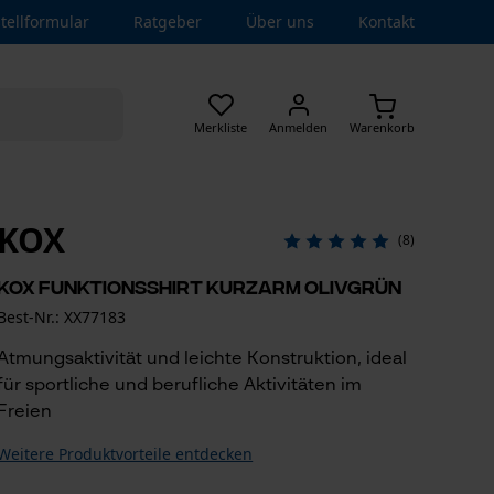
tellformular
Ratgeber
Über uns
Kontakt
Merkliste
Anmelden
Warenkorb
KOX
(8)
KOX Funktionsshirt Kurzarm Olivgrün
Best-Nr.: XX77183
Atmungsaktivität und leichte Konstruktion, ideal
für sportliche und berufliche Aktivitäten im
Freien
Weitere Produktvorteile entdecken