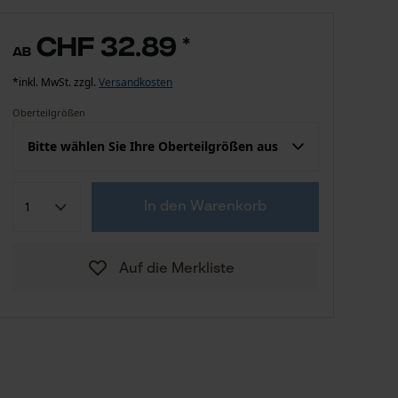
CHF 32.89
*
ab
*inkl. MwSt. zzgl.
Versandkosten
Oberteilgrößen
Bitte wählen Sie Ihre Oberteilgrößen aus
Konfektion (EU)
Herstellergröße
In den Warenkorb
CHF 32.89
S
Auf die Merkliste
CHF 32.89
M
CHF 32.89
L
CHF 32.89
XL