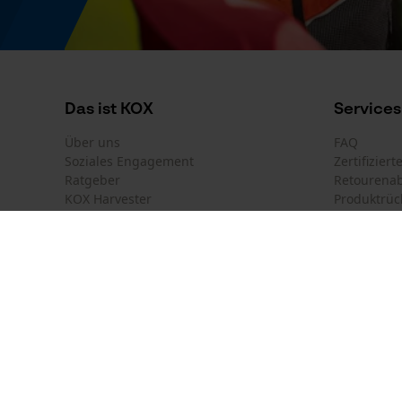
Das ist KOX
Services
Über uns
FAQ
Soziales Engagement
Zertifizier
Ratgeber
Retourena
KOX Harvester
Produktrüc
Newsletter-Anmeldung
Land auswählen
Kontakt
Deutschland
France
Kontaktfor
Österreich
Suisse
Bestellfor
Belgique
België
Newsletter
Nederland
Vertrag w