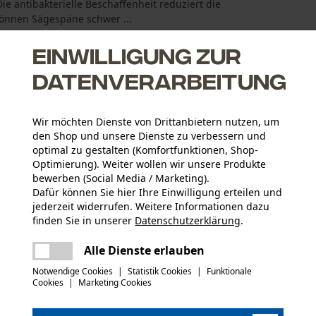
 antibakterielle Beschaffenheit reduziert die
können Sägespäne schwer ...
Einwilligung zur
Datenverarbeitung
Wir möchten Dienste von Drittanbietern nutzen, um
den Shop und unsere Dienste zu verbessern und
optimal zu gestalten (Komfortfunktionen, Shop-
Optimierung). Weiter wollen wir unsere Produkte
bewerben (Social Media / Marketing).
Dafür können Sie hier Ihre Einwilligung erteilen und
jederzeit widerrufen. Weitere Informationen dazu
finden Sie in unserer
Datenschutzerklärung
.
Aktivitätstyp
teilen
Arbeiten, Campen, Jagen, Wandern, Sport
Es ist ein Fehler aufgetreten. Bitte
Alle Dienste erlauben
versuchen Sie es erneut.
mail
Notwendige Cookies
|
Statistik Cookies
|
Funktionale
Materialzusammensetzung
Cookies
|
Marketing Cookies
87% Polyester, 13% Elasthan
Anzahl Teile
1 Stk