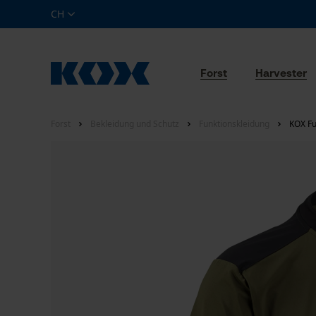
CH
Forst
Harvester
Forst
Bekleidung und Schutz
Funktionskleidung
KOX Fu