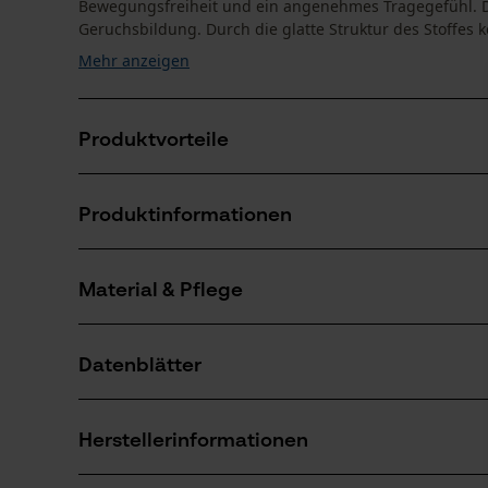
Bewegungsfreiheit und ein angenehmes Tragegefühl. Die
Geruchsbildung. Durch die glatte Struktur des Stoffes 
Mehr anzeigen
Produktvorteile
Sportliche Passform, flexibel mit Elasthan
Produktinformationen
Trocknet schnell
Antibakterielle Wirkung
Material & Pflege
Produktdetails
Ärmeltyp
Datenblätter
Kurzarm
Material
Produktsicherheitsdatenblatt (PDF)
Hauptmaterial
Herstellerinformationen
Synthetik-Mix
Altersgruppe
Erwachsener