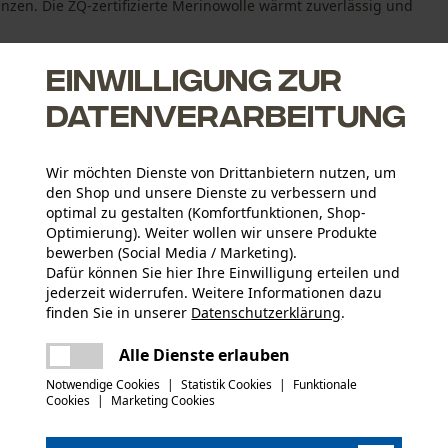
änzen. Die ZQ-zertifizierte Merinowolle wärmt zuverlässig und
Einwilligung zur
Datenverarbeitung
Wir möchten Dienste von Drittanbietern nutzen, um
echnology
den Shop und unsere Dienste zu verbessern und
optimal zu gestalten (Komfortfunktionen, Shop-
Optimierung). Weiter wollen wir unsere Produkte
bewerben (Social Media / Marketing).
Dafür können Sie hier Ihre Einwilligung erteilen und
jederzeit widerrufen. Weitere Informationen dazu
finden Sie in unserer
Datenschutzerklärung
.
Altersgruppe
teilen
Erwachsener
Es ist ein Fehler aufgetreten. Bitte
Alle Dienste erlauben
versuchen Sie es erneut.
mail
Notwendige Cookies
|
Statistik Cookies
|
Funktionale
Hauptmaterial
Cookies
|
Marketing Cookies
Wolle (Echthaar)
Applikationen
Logo-Patch