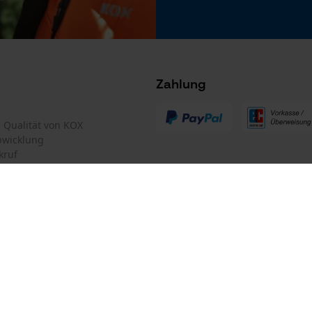
Microsoft Advertising Universal Event
Tracking
Survicate
Zahlung
te Qualität von KOX
bwicklung
kruf
mular
Oregon Tool GmbH
Modellname
mular
KOX – Partner in Forst und Garte
Merino
Zentrale:
Lise-Meitner-Str. 4
iderrufen
D-70736 Fellbach