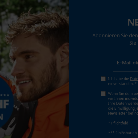
Loop54 Personalization
Schrägschnitt
Nein
Personalisierte Startseite
N
Gespeicherter Warenkorb
Abonnieren Sie den
Persönliche Begrüßung
Werkzeugloser Kettenwechsel
Sie
Nein
Geo-IP und User Detection
YouTube-Videos
Google Maps
Kontaktaufnahme per Chat
Ich habe die
Dat
Akku/Batterie enthalten
einverstanden. *
Akku/Batterien nicht im Lieferumfang enthalten
Wenn Sie dem pe
wir Ihnen individ
Marketing Cookies
Ihre Daten werde
die Einwilligung 
Newsletter befind
* Pflichtfeld
Google Global Site Tag
*** Einlösbar ab