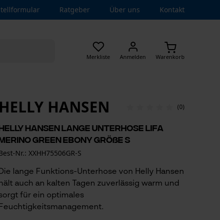
tellformular
Ratgeber
Über uns
Kontakt
Merkliste
Anmelden
Warenkorb
HELLY HANSEN
(0)
Helly Hansen Lange Unterhose Lifa
Merino Green Ebony Größe S
Best-Nr.: XXHH75506GR-S
Die lange Funktions-Unterhose von Helly Hansen
hält auch an kalten Tagen zuverlässig warm und
sorgt für ein optimales
Feuchtigkeitsmanagement.