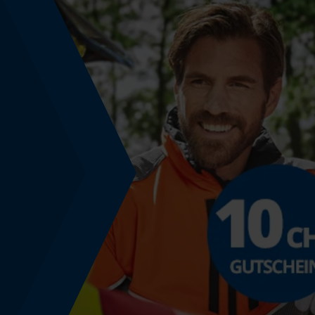
Phasenwender
Nein
Werkzeuglose Kettenspannung
Nein
Energie & Leistung
Akku-Kapazitätsanzeige
Nein
Powerbank-Funktion
Nein