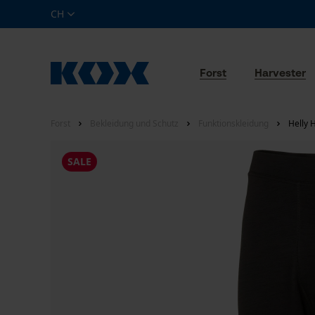
CH
Forst
Harvester
Forst
Bekleidung und Schutz
Funktionskleidung
Helly 
SALE