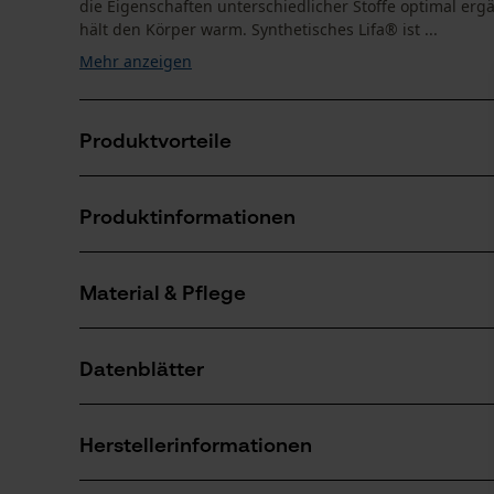
die Eigenschaften unterschiedlicher Stoffe optimal erg
hält den Körper warm. Synthetisches Lifa® ist ...
Mehr anzeigen
Produktvorteile
Lange Funktions-Unterhose mit Lifa® Stay-Warm-T
Produktinformationen
Bequeme Passform durch Zwickel im Schritt
Gummizug an der Taille für hohe Beweglichkeit
Material & Pflege
Produktdetails
Aktivitätstyp
Datenblätter
Arbeiten, Wandern, Campen
Material
Produktsicherheitsdatenblatt (PDF)
Materialart
Herstellerinformationen
Merinowolle, Polypropylen
Anzahl Teile
1 Stk