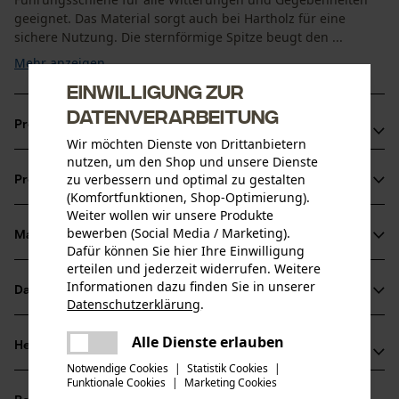
geeignet. Das Material sorgt auch bei Hartholz für eine
sichere Nutzung. Die sternförmige Spitze beugt den ...
Mehr anzeigen
Einwilligung zur
Datenverarbeitung
Produktvorteile
Wir möchten Dienste von Drittanbietern
nutzen, um den Shop und unsere Dienste
Für alle Schneidbedingungen geeignet
zu verbessern und optimal zu gestalten
Produktinformationen
Verbesserte Schmierung von Schwert und Sägekette
(Komfortfunktionen, Shop-Optimierung).
durch die schräge Öllochbohrung, die das Verstopfen der
Weiter wollen wir unsere Produkte
bewerben (Social Media / Marketing).
Ölzufuhr reduziert
Material & Pflege
Produktdetails
Dafür können Sie hier Ihre Einwilligung
Bei Verschleiß des Umlenksterns kann der Schienenkopf
erteilen und jederzeit widerrufen. Weitere
ausgetauscht werden
Aktivitätstyp
Informationen dazu finden Sie in unserer
Datenblätter
Material
Datenschutzerklärung
.
Sägen
teilen
Herstellerdatenblatt (PDF)
Es ist ein Fehler aufgetreten. Bitte
Alle Dienste erlauben
Hauptmaterial
Herstellerinformationen
teilen
versuchen Sie es erneut.
Stahl
Altersgruppe
Notwendige Cookies
|
Statistik Cookies
|
Funktionale Cookies
|
Marketing Cookies
mail
Hersteller
Erwachsener