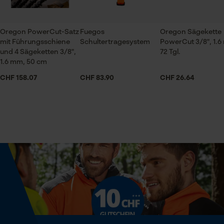
Prüfung setzen von Cookies
Jahreszeit
Session ID
Ganzjahresartikel
Oregon PowerCut-Satz
Fuegos
Oregon Sägekette
Speichern der Auswahl zur
mit Führungsschiene
Schultertragesystem
PowerCut 3/8", 1.6
Datenverarbeitung
und 4 Sägeketten 3/8",
72 Tgl.
Econda Tag Manager
Lieferumfang
1.6 mm, 50 cm
1 x Führungsschiene
CHF 158.07
CHF 83.90
CHF 26.64
Statistik Cookies
Volumen
29.53 in³
Econda Analytics
Größe & Maße
Mouseflow Web Analytics Tool
Schienenlänge
Fact-Finder Tracking
50 cm