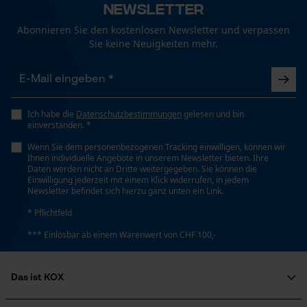
Newsletter
Funktionale Cookies
Technische Spezifikationen
Abonnieren Sie den kostenlosen Newsletter und verpassen
Automatische Kettenschmierung
Sie keine Neuigkeiten mehr.
Nein
Loop54 Personalization
Personalisierte Startseite
Eigenschaft
Gespeicherter Warenkorb
Ich habe die
Datenschutzbestimmungen
gelesen und bin
Leicht, Präzise
einverstanden. *
Persönliche Begrüßung
Wenn Sie dem personenbezogenen Tracking einwilligen, können wir
Geo-IP und User Detection
Ihnen individuelle Angebote in unserem Newsletter bieten. Ihre
Häckselfunktion
Daten werden nicht an Dritte weitergegeben. Sie können die
YouTube-Videos
Einwilligung jederzeit mit einem Klick widerrufen, in jedem
Nein
Newsletter befindet sich hierzu ganz unten ein Link.
Google Maps
* Pflichtfeld
Kontaktaufnahme per Chat
Phasenwender
*** Einlösbar ab einem Warenwert von CHF 100,-
Nein
Marketing Cookies
Das ist KOX
Schrägschnitt
Über uns