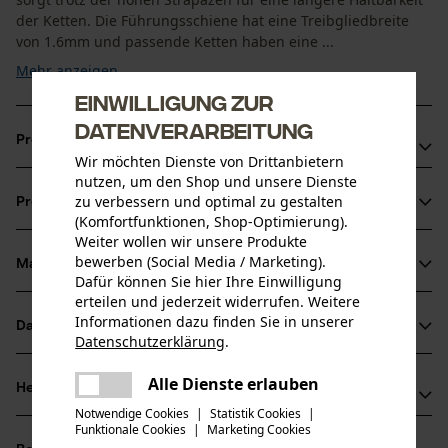
der Ketten. Die Führungsschiene hat eine Treibgliedbreite
von 1.6mm und passende Ketten haben eine ...
Mehr anzeigen
Einwilligung zur
Datenverarbeitung
Produktvorteile
Wir möchten Dienste von Drittanbietern
nutzen, um den Shop und unsere Dienste
Verbesserte Schmierung von Schiene und Sägekette
zu verbessern und optimal zu gestalten
Produktinformationen
durch die schräge Öllochbohrung, die das Verstopfen der
(Komfortfunktionen, Shop-Optimierung).
Ölzufuhr reduziert
Weiter wollen wir unsere Produkte
bewerben (Social Media / Marketing).
Material & Pflege
Produktdetails
Dafür können Sie hier Ihre Einwilligung
erteilen und jederzeit widerrufen. Weitere
Aktivitätstyp
Informationen dazu finden Sie in unserer
Datenblätter
Material
Datenschutzerklärung
.
Sägen
teilen
Herstellerdatenblatt (PDF)
Es ist ein Fehler aufgetreten. Bitte
Alle Dienste erlauben
Hauptmaterial
Herstellerinformationen
teilen
versuchen Sie es erneut.
Stahl
Altersgruppe
Notwendige Cookies
|
Statistik Cookies
|
Funktionale Cookies
|
Marketing Cookies
mail
Hersteller
Erwachsener