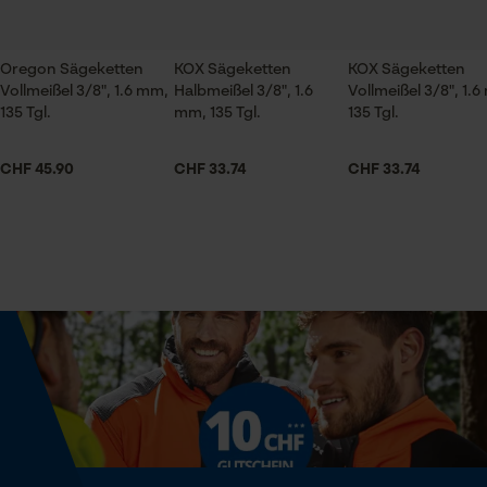
Jahreszeit
Prüfung setzen von Cookies
Ganzjahresartikel
Session ID
Oregon Sägeketten
KOX Sägeketten
KOX Sägeketten
Speichern der Auswahl zur
Vollmeißel 3/8", 1.6 mm,
Halbmeißel 3/8", 1.6
Vollmeißel 3/8", 1.
Datenverarbeitung
Lieferumfang
135 Tgl.
mm, 135 Tgl.
135 Tgl.
Econda Tag Manager
1 x Führungsschiene
CHF 45.90
CHF 33.74
CHF 33.74
Volumen
Statistik Cookies
57.7 in³
Größe & Maße
Econda Analytics
Schienenlänge
Mouseflow Web Analytics Tool
105 cm
Fact-Finder Tracking
Technische Spezifikationen