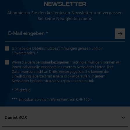
Newsletter
Funktionale Cookies
Automatische Kettenschmierung
Abonnieren Sie den kostenlosen Newsletter und verpassen
Nein
Sie keine Neuigkeiten mehr.
Loop54 Personalization
Häckselfunktion
Personalisierte Startseite
Nein
Gespeicherter Warenkorb
Ich habe die
Datenschutzbestimmungen
gelesen und bin
einverstanden. *
Persönliche Begrüßung
Wenn Sie dem personenbezogenen Tracking einwilligen, können wir
Phasenwender
Geo-IP und User Detection
Ihnen individuelle Angebote in unserem Newsletter bieten. Ihre
Nein
Daten werden nicht an Dritte weitergegeben. Sie können die
YouTube-Videos
Einwilligung jederzeit mit einem Klick widerrufen, in jedem
Newsletter befindet sich hierzu ganz unten ein Link.
Google Maps
* Pflichtfeld
Schrägschnitt
Kontaktaufnahme per Chat
Nein
*** Einlösbar ab einem Warenwert von CHF 100,-
Marketing Cookies
Teilung
Das ist KOX
3/8"
Über uns