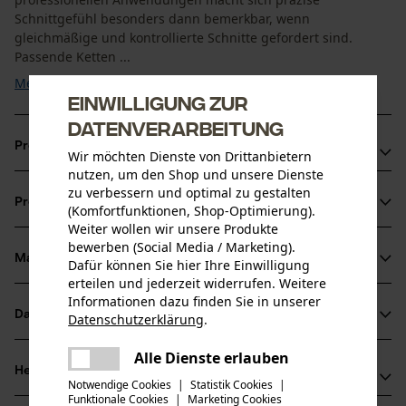
Schnittgefühl besonders dann bemerkbar, wenn
gleichmäßige und kontrollierte Schnitte gefordert sind.
Passende Ketten ...
Mehr anzeigen
Einwilligung zur
Datenverarbeitung
Produktvorteile
Wir möchten Dienste von Drittanbietern
nutzen, um den Shop und unsere Dienste
Leichter gegenüber Vollstahl-Führungsschienen
zu verbessern und optimal zu gestalten
Produktinformationen
(Komfortfunktionen, Shop-Optimierung).
Optimaler Ölfluss dank dem LubriTech™ Schmier-System
Weiter wollen wir unsere Produkte
Innovativer Umlenkstern mit wartungsfreiem Lager
bewerben (Social Media / Marketing).
Material & Pflege
Dafür können Sie hier Ihre Einwilligung
Produktdetails
erteilen und jederzeit widerrufen. Weitere
Informationen dazu finden Sie in unserer
Aktivitätstyp
Datenblätter
Datenschutzerklärung
.
Material
Sägen
teilen
Herstellerdatenblatt (PDF)
Es ist ein Fehler aufgetreten. Bitte
Alle Dienste erlauben
Hauptmaterial
teilen
Herstellerinformationen
versuchen Sie es erneut.
Notwendige Cookies
|
Statistik Cookies
|
Stahl
Altersgruppe
Funktionale Cookies
|
Marketing Cookies
mail