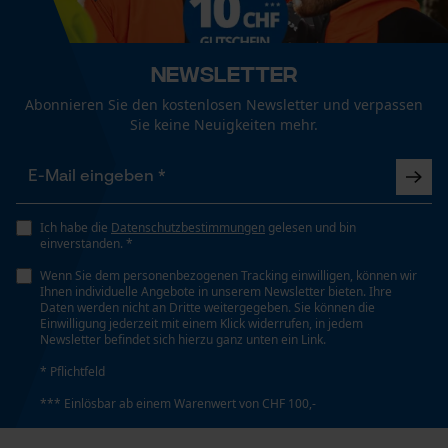
Technische Spezifikationen
Funktionale Cookies
Automatische Kettenschmierung
Newsletter
Nein
Abonnieren Sie den kostenlosen Newsletter und verpassen
Loop54 Personalization
Sie keine Neuigkeiten mehr.
Personalisierte Startseite
Eigenschaft
Präzise, Geringere Rückschlaggefahr, Robust, Leicht,
Gespeicherter Warenkorb
Innovativ
Persönliche Begrüßung
Ich habe die
Datenschutzbestimmungen
gelesen und bin
Geo-IP und User Detection
einverstanden. *
Häckselfunktion
YouTube-Videos
Wenn Sie dem personenbezogenen Tracking einwilligen, können wir
Nein
Ihnen individuelle Angebote in unserem Newsletter bieten. Ihre
Google Maps
Daten werden nicht an Dritte weitergegeben. Sie können die
Einwilligung jederzeit mit einem Klick widerrufen, in jedem
Kontaktaufnahme per Chat
Newsletter befindet sich hierzu ganz unten ein Link.
Phasenwender
* Pflichtfeld
Nein
*** Einlösbar ab einem Warenwert von CHF 100,-
Marketing Cookies