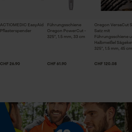
Prüfung setzen von Cookies
Jahreszeit
Ganzjahresartikel
Session ID
Speichern der Auswahl zur
ACTIOMEDIC EasyAid
Führungsschiene
Oregon VersaCut S
Datenverarbeitung
Pflasterspender
Oregon PowerCut -
Satz mit
Lieferumfang
325", 1.5 mm, 33 cm
Führungsschiene u
Econda Tag Manager
1 x Führungsschiene
Halbmeißel Sägeke
325", 1.5 mm, 45 c
Statistik Cookies
Volumen
CHF 26.90
CHF 61.90
CHF 120.08
47.89 in³
Größe & Maße
Econda Analytics
Mouseflow Web Analytics Tool
Schienenlänge
33 cm
Fact-Finder Tracking